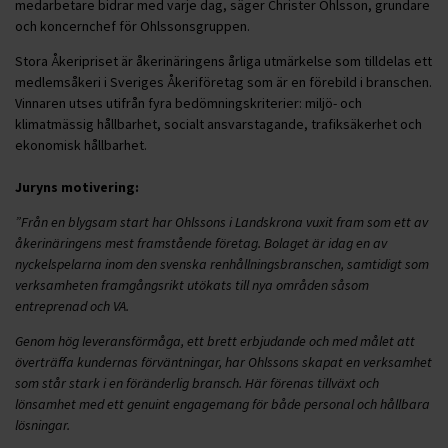
medarbetare bidrar med varje dag, säger Christer Ohlsson, grundare
och koncernchef för Ohlssonsgruppen.
Stora Åkeripriset är åkerinäringens årliga utmärkelse som tilldelas ett
medlemsåkeri i Sveriges Åkeriföretag som är en förebild i branschen.
Vinnaren utses utifrån fyra bedömningskriterier: miljö- och
klimatmässig hållbarhet, socialt ansvarstagande, trafiksäkerhet och
ekonomisk hållbarhet.
Juryns motivering:
”Från en blygsam start har Ohlssons i Landskrona vuxit fram som ett av
åkerinäringens mest framstående företag. Bolaget är idag en av
nyckelspelarna inom den svenska renhållningsbranschen, samtidigt som
verksamheten framgångsrikt utökats till nya områden såsom
entreprenad och VA.
Genom hög leveransförmåga, ett brett erbjudande och med målet att
överträffa kundernas förväntningar, har Ohlssons skapat en verksamhet
som står stark i en föränderlig bransch. Här förenas tillväxt och
lönsamhet med ett genuint engagemang för både personal och hållbara
lösningar.