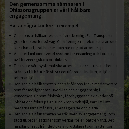
Den gemensamma nämnaren i
Ohlssonsgruppen är vårt hållbara
engagemang.
Här är några konkreta exempel:
Ohlssons är hållbarhetscertifierade enligt Fair Transport i
godstransporter på väg. Certifieringen innebär att vi arbetar
klimatsmart, trafiksäkert och har en god arbetsmiljö.
Vi har ett miljömedvetet system för insamling och förädling
av återvinningsbara produkter.
Tack vare vårt systematiska arbetssätt och strävan efter att
ständigt bli bättre är vi ISO-certifierade i kvalitet, miljö och
arbetsmiljö.
Den sociala hållbarheten innebär för oss friska medarbetare
som får möjlighet att utvecklas och engagera sig i
koncernen. Genom friskvård, förebyggande av skador på
jobbet och fokus på en sund kropp och själ, ser vi till att
medarbetarna mår bra, är engagerade och glada.
Den sociala hållbarheten består även av engagemang i och
stöd till organisationer som verkar för en bättre värld. Det
handlar om allt från det lokala idrottslaget som sätter barn