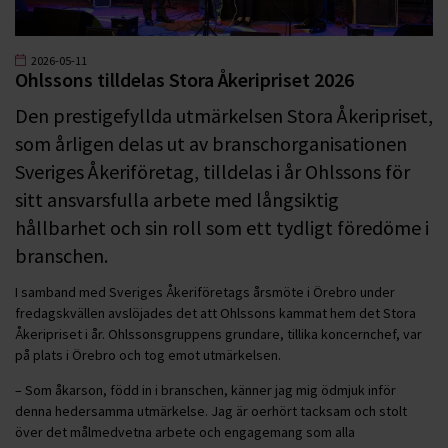
2026-05-11
Ohlssons tilldelas Stora Åkeripriset 2026
Den prestigefyllda utmärkelsen Stora Åkeripriset,
som årligen delas ut av branschorganisationen
Sveriges Åkeriföretag, tilldelas i år Ohlssons för
sitt ansvarsfulla arbete med långsiktig
hållbarhet och sin roll som ett tydligt föredöme i
branschen.
I samband med Sveriges Åkeriföretags årsmöte i Örebro under
fredagskvällen avslöjades det att Ohlssons kammat hem det Stora
Åkeripriset i år. Ohlssonsgruppens grundare, tillika koncernchef, var
på plats i Örebro och tog emot utmärkelsen.
– Som åkarson, född in i branschen, känner jag mig ödmjuk inför
denna hedersamma utmärkelse. Jag är oerhört tacksam och stolt
över det målmedvetna arbete och engagemang som alla