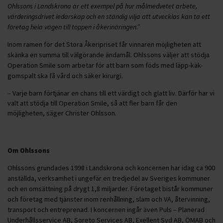
Ohlssons i Landskrona är ett exempel på hur målmedvetet arbete,
värderingsdrivet ledarskap och en ständig vilja att utvecklas kan ta ett
företag hela vägen till toppen i åkerinäringen.”
Inom ramen för det Stora Åkeripriset får vinnaren möjligheten att
skänka en summa till välgörande ändamål. Ohlssons väljer att stödja
Operation Smile som arbetar för att barn som föds med läpp-käk-
gomspalt ska få vård och säker kirurgi.
– Varje barn förtjänar en chans till ett värdigt och glatt liv. Därför har vi
valt att stödja till Operation Smile, så att fler barn får den
möjligheten, säger Christer Ohlsson.
Om Ohlssons
Ohlssons grundades 1998 i Landskrona och koncernen har idag ca 900
anställda, verksamhet i ungefär en tredjedel av Sveriges kommuner
och en omsättning på drygt 1,8 miljarder. Företaget bistår kommuner
och företag med tjänster inom renhållning, slam och VA, återvinning,
transport och entreprenad. I koncernen ingår även Puls – Planerad
Underhållsservice AB, Soreto Services AB, Exellent Syd AB, ÖMAB och