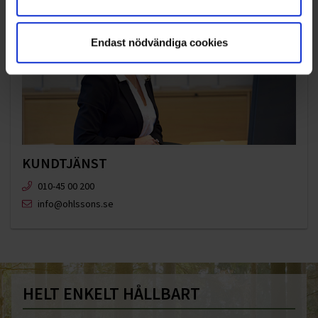
Endast nödvändiga cookies
KUNDTJÄNST
010-45 00 200​
info@ohlssons.se
HELT ENKELT HÅLLBART