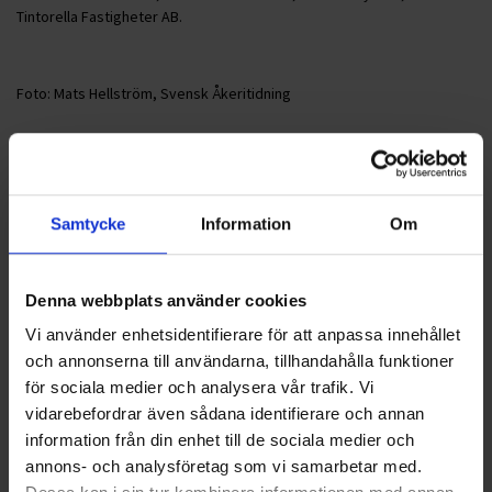
Tintorella Fastigheter AB.
Foto: Mats Hellström, Svensk Åkeritidning
<
1
2
3
4
5
>
Samtycke
Information
Om
Nyheter
Denna webbplats använder cookies
ALLA
Vi använder enhetsidentifierare för att anpassa innehållet
och annonserna till användarna, tillhandahålla funktioner
HÅLLBARHET
för sociala medier och analysera vår trafik. Vi
vidarebefordrar även sådana identifierare och annan
LANDSKRONA
information från din enhet till de sociala medier och
annons- och analysföretag som vi samarbetar med.
NYA UPPDRAG