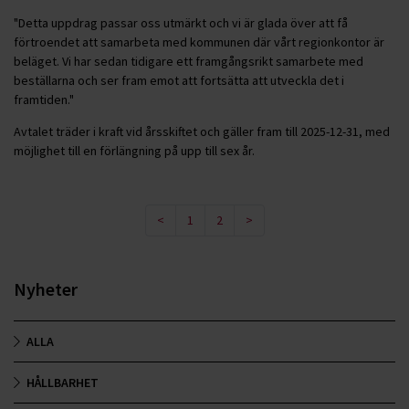
"Detta uppdrag passar oss utmärkt och vi är glada över att få
förtroendet att samarbeta med kommunen där vårt regionkontor är
beläget. Vi har sedan tidigare ett framgångsrikt samarbete med
beställarna och ser fram emot att fortsätta att utveckla det i
framtiden."
Avtalet träder i kraft vid årsskiftet och gäller fram till 2025-12-31, med
möjlighet till en förlängning på upp till sex år.
<
1
2
>
Nyheter
ALLA
HÅLLBARHET