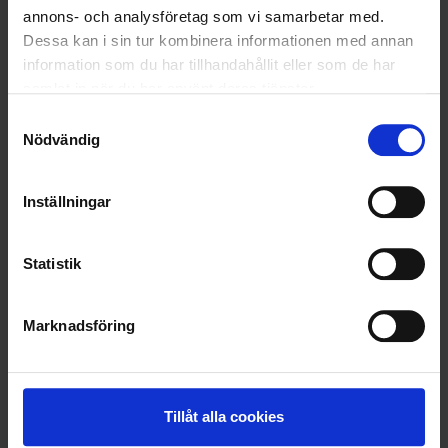
annons- och analysföretag som vi samarbetar med.
Dessa kan i sin tur kombinera informationen med annan
information som du har tillhandahållit eller som de har
samlat in när du har använt deras tjänster.
Samtyckesval
Nödvändig
Inställningar
Statistik
KUNDTJÄNST
Marknadsföring
010-45 00 200​
info@ohlssons.se
Tillåt alla cookies