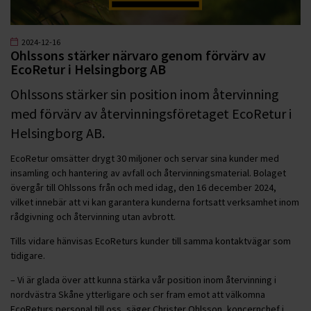
2024-12-16
Ohlssons stärker närvaro genom förvärv av
EcoRetur i Helsingborg AB
Ohlssons stärker sin position inom återvinning
med förvärv av återvinningsföretaget EcoRetur i
Helsingborg AB.
EcoRetur omsätter drygt 30 miljoner och servar sina kunder med
insamling och hantering av avfall och återvinningsmaterial. Bolaget
övergår till Ohlssons från och med idag, den 16 december 2024,
vilket innebär att vi kan garantera kunderna fortsatt verksamhet inom
rådgivning och återvinning utan avbrott.
Tills vidare hänvisas EcoReturs kunder till samma kontaktvägar som
tidigare.
– Vi är glada över att kunna stärka vår position inom återvinning i
nordvästra Skåne ytterligare och ser fram emot att välkomna
EcoReturs personal till oss, säger Christer Ohlsson, koncernchef i