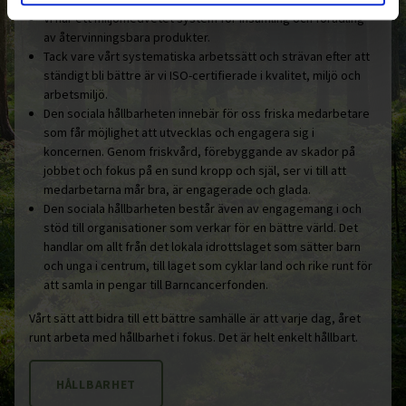
Vi har ett miljömedvetet system för insamling och förädling
av återvinningsbara produkter.
Tack vare vårt systematiska arbetssätt och strävan efter att
ständigt bli bättre är vi ISO-certifierade i kvalitet, miljö och
arbetsmiljö.
Den sociala hållbarheten innebär för oss friska medarbetare
som får möjlighet att utvecklas och engagera sig i
koncernen. Genom friskvård, förebyggande av skador på
jobbet och fokus på en sund kropp och själ, ser vi till att
medarbetarna mår bra, är engagerade och glada.
Den sociala hållbarheten består även av engagemang i och
stöd till organisationer som verkar för en bättre värld. Det
handlar om allt från det lokala idrottslaget som sätter barn
och unga i centrum, till laget som cyklar land och rike runt för
att samla in pengar till Barncancerfonden.
Vårt sätt att bidra till ett bättre samhälle är att varje dag, året
runt arbeta med hållbarhet i fokus. Det är helt enkelt hållbart.
HÅLLBARHET