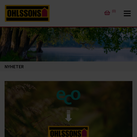
(0)
NYHETER