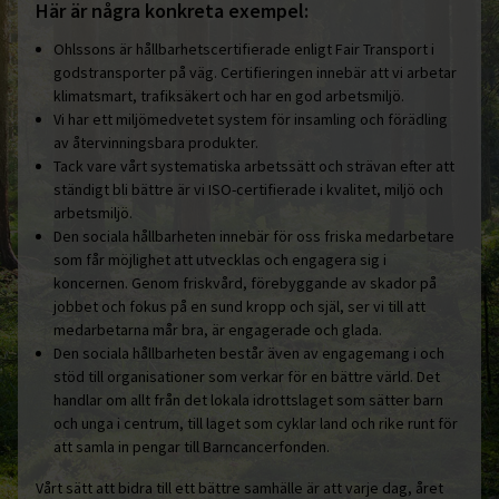
Här är några konkreta exempel:
Ohlssons är hållbarhetscertifierade enligt Fair Transport i
godstransporter på väg. Certifieringen innebär att vi arbetar
klimatsmart, trafiksäkert och har en god arbetsmiljö.
Vi har ett miljömedvetet system för insamling och förädling
av återvinningsbara produkter.
Tack vare vårt systematiska arbetssätt och strävan efter att
ständigt bli bättre är vi ISO-certifierade i kvalitet, miljö och
arbetsmiljö.
Den sociala hållbarheten innebär för oss friska medarbetare
som får möjlighet att utvecklas och engagera sig i
koncernen. Genom friskvård, förebyggande av skador på
jobbet och fokus på en sund kropp och själ, ser vi till att
medarbetarna mår bra, är engagerade och glada.
Den sociala hållbarheten består även av engagemang i och
stöd till organisationer som verkar för en bättre värld. Det
handlar om allt från det lokala idrottslaget som sätter barn
och unga i centrum, till laget som cyklar land och rike runt för
att samla in pengar till Barncancerfonden.
Vårt sätt att bidra till ett bättre samhälle är att varje dag, året