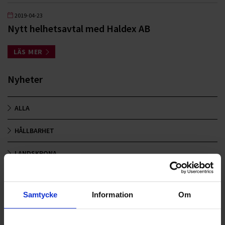
2019-04-23
Nytt helhetsavtal med Haldex AB
LÄS MER
Nyheter
ALLA
HÅLLBARHET
LANDSKRONA
NYA UPPDRAG
Samtycke
Information
Om
OHLSSONS REGION MITT
OHLSSONS REGION SYD