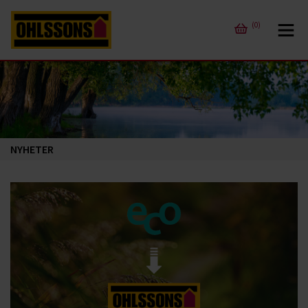
(0)
NYHETER