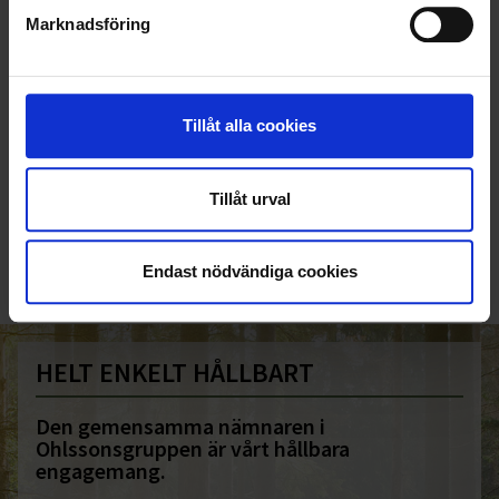
Marknadsföring
Tillåt alla cookies
KUNDTJÄNST
Tillåt urval
010-45 00 200​
info@ohlssons.se
Endast nödvändiga cookies
HELT ENKELT HÅLLBART
Den gemensamma nämnaren i
Ohlssonsgruppen är vårt hållbara
engagemang.