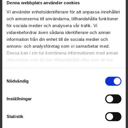
Denna webbplats använder cookies
OHLSSONS REGION VÄST
Vi använder enhetsidentifierare för att anpassa innehållet
och annonserna till användarna, tillhandahålla funktioner
OHLSSONSKOLLEGOR
för sociala medier och analysera vår trafik. Vi
vidarebefordrar även sådana identifierare och annan
RENHÅLLNING
information från din enhet till de sociala medier och
annons- och analysföretag som vi samarbetar med.
SAMARBETEN
Dessa kan i sin tur kombinera informationen med annan
information som du har tillhandahållit eller som de har
SOCIALT ANSVAR
samlat in när du har använt deras tjänster.
Samtyckesval
VELLINGE
Nödvändig
Inställningar
Statistik