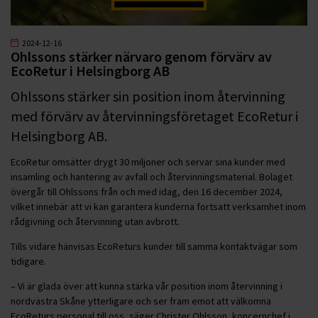
2024-12-16
Ohlssons stärker närvaro genom förvärv av
EcoRetur i Helsingborg AB
Ohlssons stärker sin position inom återvinning
med förvärv av återvinningsföretaget EcoRetur i
Helsingborg AB.
EcoRetur omsätter drygt 30 miljoner och servar sina kunder med
insamling och hantering av avfall och återvinningsmaterial. Bolaget
övergår till Ohlssons från och med idag, den 16 december 2024,
vilket innebär att vi kan garantera kunderna fortsatt verksamhet inom
rådgivning och återvinning utan avbrott.
Tills vidare hänvisas EcoReturs kunder till samma kontaktvägar som
tidigare.
– Vi är glada över att kunna stärka vår position inom återvinning i
nordvästra Skåne ytterligare och ser fram emot att välkomna
EcoReturs personal till oss, säger Christer Ohlsson, koncernchef i