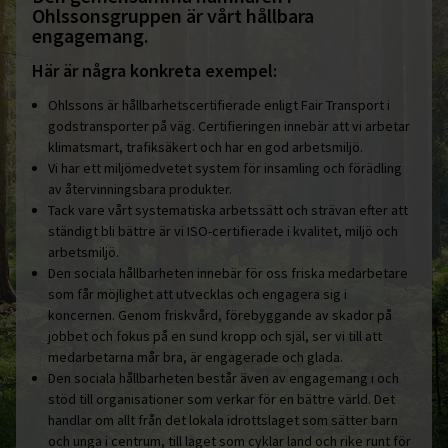
Ohlssonsgruppen är vårt hållbara
engagemang.
Här är några konkreta exempel:
Ohlssons är hållbarhetscertifierade enligt Fair Transport i
godstransporter på väg. Certifieringen innebär att vi arbetar
klimatsmart, trafiksäkert och har en god arbetsmiljö.
Vi har ett miljömedvetet system för insamling och förädling
av återvinningsbara produkter.
Tack vare vårt systematiska arbetssätt och strävan efter att
ständigt bli bättre är vi ISO-certifierade i kvalitet, miljö och
arbetsmiljö.
Den sociala hållbarheten innebär för oss friska medarbetare
som får möjlighet att utvecklas och engagera sig i
koncernen. Genom friskvård, förebyggande av skador på
jobbet och fokus på en sund kropp och själ, ser vi till att
medarbetarna mår bra, är engagerade och glada.
Den sociala hållbarheten består även av engagemang i och
stöd till organisationer som verkar för en bättre värld. Det
handlar om allt från det lokala idrottslaget som sätter barn
och unga i centrum, till laget som cyklar land och rike runt för