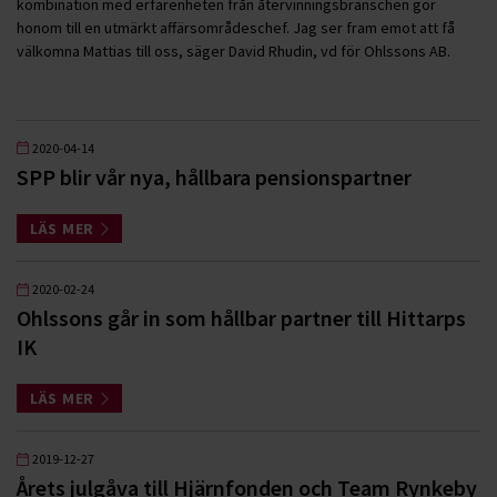
kombination med erfarenheten från återvinningsbranschen gör
honom till en utmärkt affärsområdeschef. Jag ser fram emot att få
välkomna Mattias till oss, säger David Rhudin, vd för Ohlssons AB.
2020-04-14
SPP blir vår nya, hållbara pensionspartner
LÄS MER
2020-02-24
Ohlssons går in som hållbar partner till Hittarps
IK
LÄS MER
2019-12-27
Årets julgåva till Hjärnfonden och Team Rynkeby