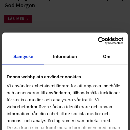
God Morgon
LÄS MER
<
1
2
>
Samtycke
Information
Om
Nyheter
Denna webbplats använder cookies
ALLA
Vi använder enhetsidentifierare för att anpassa innehållet
och annonserna till användarna, tillhandahålla funktioner
HÅLLBARHET
för sociala medier och analysera vår trafik. Vi
LANDSKRONA
vidarebefordrar även sådana identifierare och annan
information från din enhet till de sociala medier och
NYA UPPDRAG
annons- och analysföretag som vi samarbetar med.
Dessa kan i sin tur kombinera informationen med annan