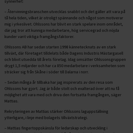
synnerhet:
– Återvinningsbranschen utvecklas snabbt och det gäller att vara på
tå hela tiden, vilket är otroligt spännande och något som motiverar
mig i yrkeslivet. Ohlssons har blivit en stark spelare inom området,
där jag tror att kunniga medarbetare, hög servicegrad och nöjda
kunder varit viktiga framgångsfaktorer.
Ohlssons AB har sedan starten 1998 kännetecknats av en stark
tillväxt, där företaget tilldelats både Dagens Industris Mästargasell
och blivit utsedda till årets företag. Idag omsätter Ohlssonsgruppen
drygt 1,5 miljarder och har ca 850 medarbetare i verksamheten som
sträcker sig från Skåne i söder till Dalarna i norr.
– Sedan många år tillbaka har jag inspirerats av den resa som
Ohlssons har gjort. Jag är både stolt och exalterad över att nu få
möjlighet att vara med och driva den fortsatta framgången, säger
Mattias.
Rekryteringen av Mattias stärker Ohlssons laguppställning
ytterligare, i linje med bolagets tillväxtstrategi.
– Mattias fingertoppskänsla för ledarskap och utveckling i