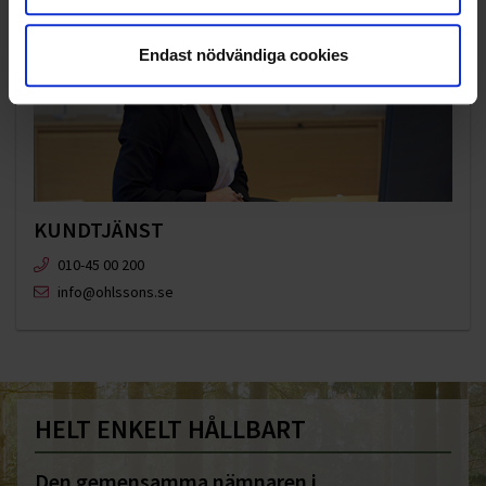
Endast nödvändiga cookies
KUNDTJÄNST
010-45 00 200​
info@ohlssons.se
HELT ENKELT HÅLLBART
Den gemensamma nämnaren i