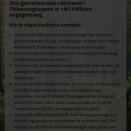
Den gemensamma nämnaren i
Ohlssonsgruppen är vårt hållbara
engagemang.
Här är några konkreta exempel:
Ohlssons är hållbarhetscertifierade enligt Fair Transport i
godstransporter på väg. Certifieringen innebär att vi arbetar
klimatsmart, trafiksäkert och har en god arbetsmiljö.
Vi har ett miljömedvetet system för insamling och förädling
av återvinningsbara produkter.
Tack vare vårt systematiska arbetssätt och strävan efter att
ständigt bli bättre är vi ISO-certifierade i kvalitet, miljö och
arbetsmiljö.
Den sociala hållbarheten innebär för oss friska medarbetare
som får möjlighet att utvecklas och engagera sig i
koncernen. Genom friskvård, förebyggande av skador på
jobbet och fokus på en sund kropp och själ, ser vi till att
medarbetarna mår bra, är engagerade och glada.
Den sociala hållbarheten består även av engagemang i och
stöd till organisationer som verkar för en bättre värld. Det
handlar om allt från det lokala idrottslaget som sätter barn