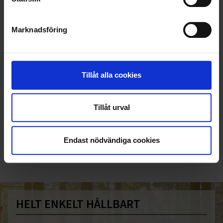
Marknadsföring
Tillåt alla cookies
Tillåt urval
KUNDTJÄNST
010-45 00 200​
Endast nödvändiga cookies
info@ohlssons.se
HELT ENKELT HÅLLBART