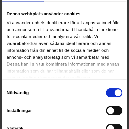
OHLSSONS REGION MITT
Denna webbplats använder cookies
OHLSSONS REGION SYD
Vi använder enhetsidentifierare för att anpassa innehållet
och annonserna till användarna, tillhandahålla funktioner
OHLSSONS REGION VÄST
för sociala medier och analysera vår trafik. Vi
vidarebefordrar även sådana identifierare och annan
OHLSSONSKOLLEGOR
information från din enhet till de sociala medier och
annons- och analysföretag som vi samarbetar med.
RENHÅLLNING
Dessa kan i sin tur kombinera informationen med annan
information som du har tillhandahållit eller som de har
SAMARBETEN
samlat in när du har använt deras tjänster.
SOCIALT ANSVAR
Samtyckesval
Nödvändig
VELLINGE
Inställningar
Statistik