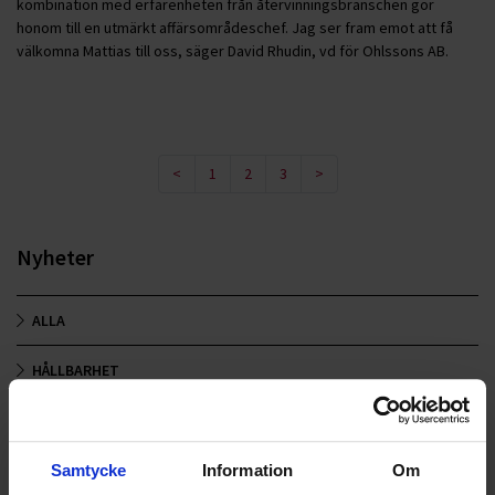
kombination med erfarenheten från återvinningsbranschen gör
honom till en utmärkt affärsområdeschef. Jag ser fram emot att få
välkomna Mattias till oss, säger David Rhudin, vd för Ohlssons AB.
<
1
2
3
>
Nyheter
ALLA
HÅLLBARHET
LANDSKRONA
NYA UPPDRAG
Samtycke
Information
Om