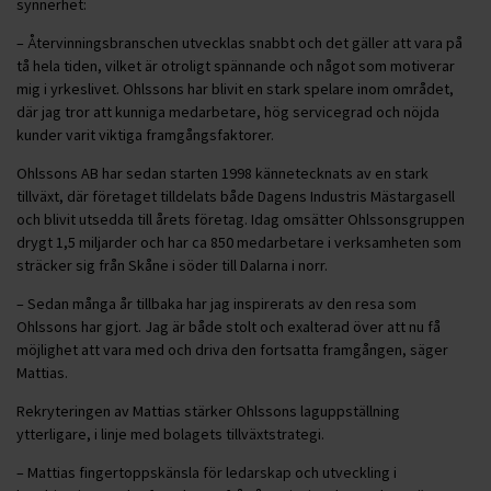
synnerhet:
– Återvinningsbranschen utvecklas snabbt och det gäller att vara på
tå hela tiden, vilket är otroligt spännande och något som motiverar
mig i yrkeslivet. Ohlssons har blivit en stark spelare inom området,
där jag tror att kunniga medarbetare, hög servicegrad och nöjda
kunder varit viktiga framgångsfaktorer.
Ohlssons AB har sedan starten 1998 kännetecknats av en stark
tillväxt, där företaget tilldelats både Dagens Industris Mästargasell
och blivit utsedda till årets företag. Idag omsätter Ohlssonsgruppen
drygt 1,5 miljarder och har ca 850 medarbetare i verksamheten som
sträcker sig från Skåne i söder till Dalarna i norr.
– Sedan många år tillbaka har jag inspirerats av den resa som
Ohlssons har gjort. Jag är både stolt och exalterad över att nu få
möjlighet att vara med och driva den fortsatta framgången, säger
Mattias.
Rekryteringen av Mattias stärker Ohlssons laguppställning
ytterligare, i linje med bolagets tillväxtstrategi.
– Mattias fingertoppskänsla för ledarskap och utveckling i