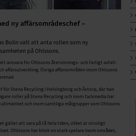
med ny affärsområdeschef –
as Bolin valt att anta rollen som ny
ksamheten på Ohlssons.
t ansvara för Ohlssons återvinnings- och farligt avfall-
ch affärsutveckling. Övriga affärsområden inom Ohlssons
prenad.
f för Stena Recycling i Helsingborg och Åstorp, där han
igare roller på Stena Recycling och inom fackmedia har
 i allmänhet och inom samtliga målgrupper som Ohlssons
gäller att vara på tå hela tiden, vilket är otroligt
vet. Ohlssons har blivit en stark spelare inom området,