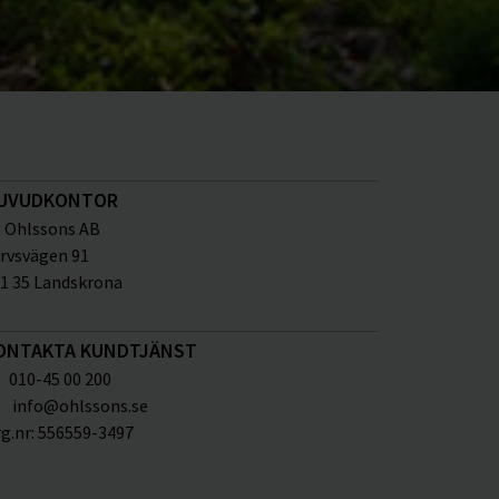
UVUDKONTOR
Ohlssons AB
rvsvägen 91
1 35 Landskrona
ONTAKTA KUNDTJÄNST
010-45 00 200
info@ohlssons.se
g.nr:
556559-3497