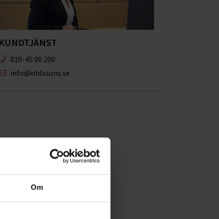
KUNDTJÄNST
010-45 00 200​
info@ohlssons.se
Om