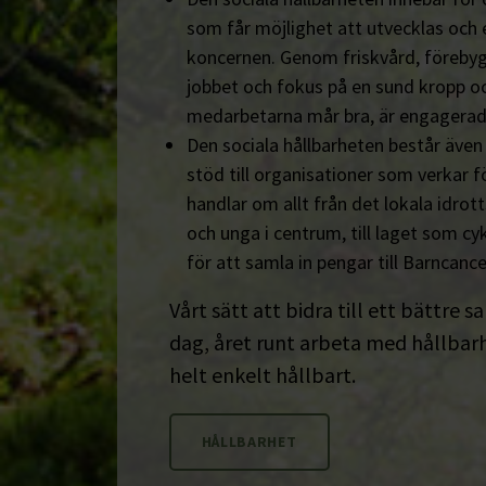
som får möjlighet att utvecklas och 
koncernen. Genom friskvård, föreby
jobbet och fokus på en sund kropp och s
medarbetarna mår bra, är engagerad
Den sociala hållbarheten består äve
stöd till organisationer som verkar fö
handlar om allt från det lokala idrot
och unga i centrum, till laget som cyk
för att samla in pengar till Barncanc
Vårt sätt att bidra till ett bättre s
dag, året runt arbeta med hållbarhe
helt enkelt hållbart.
HÅLLBARHET