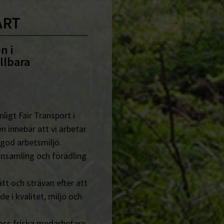
ART
n i
llbara
ligt Fair Transport i
n innebär att vi arbetar
 god arbetsmiljö.
insamling och förädling
tt och strävan efter att
de i kvalitet, miljö och
 oss friska medarbetare