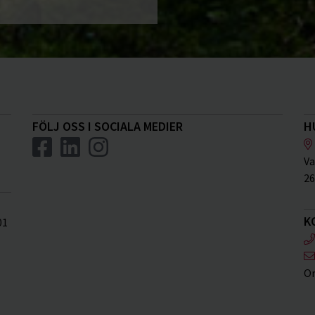
FÖLJ OSS I SOCIALA MEDIER
H
Va
26
K
01
Or