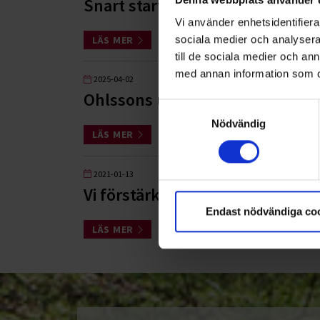
Snart startar Ohlssons uppdra
Vi använder enhetsidentifierar
sociala medier och analysera 
LÄS MER
till de sociala medier och a
med annan information som du 
2025-04-02
Ohlssons utökar närvaron i Hal
Samtyckesval
Nödvändig
LÄS MER
2021-01-13
Vi förstärker närvaron i Hallan
Endast nödvändiga co
LÄS MER