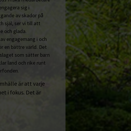
engagera sig i
ggande av skador på
jäl, ser vi till att
e och glada.
n av engagemang i och
r en bättre värld. Det
tslaget som sätter barn
lar land och rike runt
erfonden.
amhälle är att varje
t i fokus. Det är