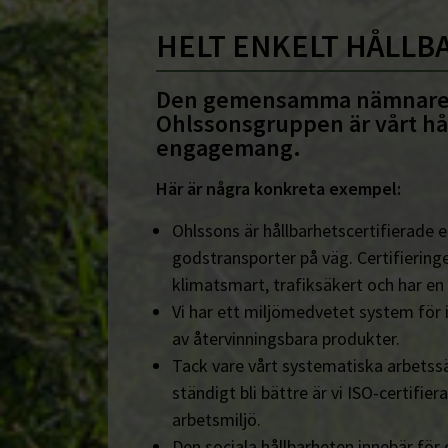
HELT ENKELT HÅLLB
Den gemensamma nämnare
Ohlssonsgruppen är vårt hå
engagemang.
Här är några konkreta exempel:
Ohlssons är hållbarhetscertifierade en
godstransporter på väg. Certifieringe
klimatsmart, trafiksäkert och har en
Vi har ett miljömedvetet system för 
av återvinningsbara produkter.
Tack vare vårt systematiska arbetssä
ständigt bli bättre är vi ISO-certifiera
arbetsmiljö.
Den sociala hållbarheten innebär för