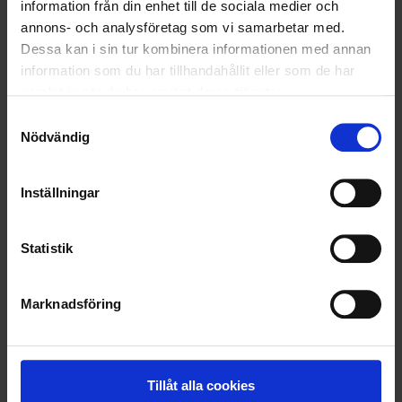
information från din enhet till de sociala medier och
annons- och analysföretag som vi samarbetar med.
LÄS MER
Dessa kan i sin tur kombinera informationen med annan
information som du har tillhandahållit eller som de har
2021-05-31
samlat in när du har använt deras tjänster.
Nu startar Ohlssons hållbara Pantamera-uppdrag
Samtyckesval
i Stockholm/Mälardalen
Nödvändig
LÄS MER
Inställningar
<
1
2
3
>
Statistik
Nyheter
Marknadsföring
ALLA
Tillåt alla cookies
HÅLLBARHET