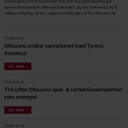
kombination med erfarenheten från återvinningsbranschen gör
honom till en utmärkt affärsområdeschef. Jag ser fram emot att få
välkomna Mattias till oss, säger David Rhudin, vd för Ohlssons AB.
2025-01-23
Ohlssons utökar samarbetet med Tyresö
Kommun
LÄS MER
2024-05-31
TYA lyfter Ohlssons spol- & rörteknikverksamhet
som exempel
LÄS MER
2023-06-15