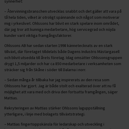
synnerhet:
– Återvinningsbranschen utvecklas snabbt och det gäller att vara på
tå hela tiden, vilket är otroligt spännande och något som motiverar
mig i yrkeslivet. Ohlssons har blivit en stark spelare inom området,
där jag tror att kunniga medarbetare, hög servicegrad och nöjda
kunder varit viktiga framgångsfaktorer.
Ohlssons AB har sedan starten 1998 kännetecknats av en stark
tillväxt, där företaget tilldelats både Dagens Industris Mästargasell
och blivit utsedda till årets företag. Idag omsätter Ohlssonsgruppen
drygt 1,5 miljarder och har ca 850 medarbetare i verksamheten som
sträcker sig från Skåne i söder till Dalarna i norr.
– Sedan många år tillbaka har jag inspirerats av den resa som
Ohlssons har gjort. Jag är både stolt och exalterad över att nu få
möjlighet att vara med och driva den fortsatta framgången, säger
Mattias.
Rekryteringen av Mattias stärker Ohlssons laguppställning
ytterligare, i linje med bolagets tillväxtstrategi.
– Mattias fingertoppskänsla för ledarskap och utveckling i