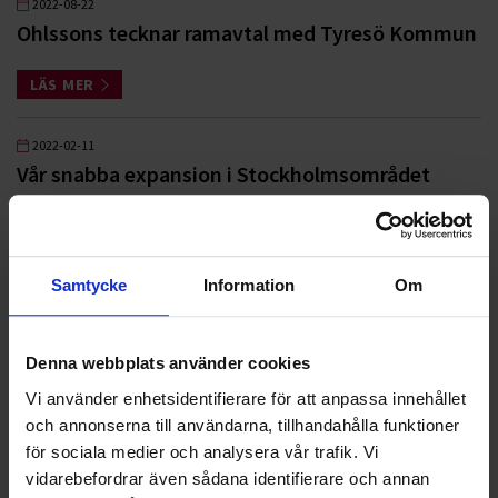
2022-08-22
Ohlssons tecknar ramavtal med Tyresö Kommun
LÄS MER
2022-02-11
Vår snabba expansion i Stockholmsområdet
fortsätter
LÄS MER
Samtycke
Information
Om
2022-01-28
Fortsatt samarbete med Skånela
Denna webbplats använder cookies
LÄS MER
Vi använder enhetsidentifierare för att anpassa innehållet
och annonserna till användarna, tillhandahålla funktioner
för sociala medier och analysera vår trafik. Vi
2021-07-07
vidarebefordrar även sådana identifierare och annan
Ohlssons i nytt avtal med Stockholms Hamnar