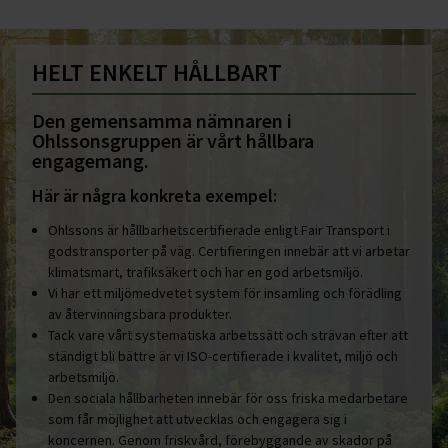
HELT ENKELT HÅLLBART
Den gemensamma nämnaren i
Ohlssonsgruppen är vårt hållbara
engagemang.
Här är några konkreta exempel:
Ohlssons är hållbarhetscertifierade enligt Fair Transport i
godstransporter på väg. Certifieringen innebär att vi arbetar
klimatsmart, trafiksäkert och har en god arbetsmiljö.
Vi har ett miljömedvetet system för insamling och förädling
av återvinningsbara produkter.
Tack vare vårt systematiska arbetssätt och strävan efter att
ständigt bli bättre är vi ISO-certifierade i kvalitet, miljö och
arbetsmiljö.
Den sociala hållbarheten innebär för oss friska medarbetare
som får möjlighet att utvecklas och engagera sig i
koncernen. Genom friskvård, förebyggande av skador på