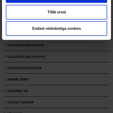
LANDSKRONA
Tillåt urval
NYA UPPDRAG
Endast nödvändiga cookies
OHLSSONS REGION MITT
OHLSSONS REGION SYD
OHLSSONS REGION VÄST
OHLSSONSKOLLEGOR
RENHÅLLNING
SAMARBETEN
SOCIALT ANSVAR