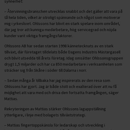
synnerhet:
– Återvinningsbranschen utvecklas snabbt och det gäller att vara på
tå hela tiden, vilket är otroligt spännande och något som motiverar
mig i yrkeslivet. Ohlssons har blivit en stark spelare inom området,
där jag tror att kunniga medarbetare, hög servicegrad och nöjda
kunder varit viktiga framgångsfaktorer.
Ohlssons AB har sedan starten 1998 kännetecknats av en stark
tillväxt, där företaget tilldelats både Dagens Industris Mästargasell
och blivit utsedda till årets företag. Idag omsätter Ohlssonsgruppen
drygt 1,5 miljarder och har ca 850 medarbetare i verksamheten som
sträcker sig från Skåne i söder till Dalarna i norr.
– Sedan många år tillbaka har jag inspirerats av den resa som
Ohlssons har gjort. Jag är både stolt och exalterad över att nu få
möjlighet att vara med och driva den fortsatta framgången, säger
Mattias.
Rekryteringen av Mattias stärker Ohlssons laguppställning
ytterligare, i linje med bolagets tillväxtstrategi.
– Mattias fingertoppskänsla för ledarskap och utveckling i