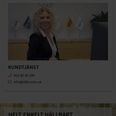
KUNDTJÄNST
010-45 00 200​
info@ohlssons.se
HELT ENKELT HÅLLBART