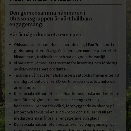
Den gemensamma nämnaren i
Ohlssonsgruppen är vårt hållbara
engagemang.
Här är några konkreta exempel:
Ohlssons är hållbarhetscertifierade enligt Fair Transport i
godstransporter på väg. Certifieringen innebär att vi arbetar
klimatsmart, trafiksäkert och har en god arbetsmiljö.
Vi har ett miljömedvetet system för insamling och förädling
av återvinningsbara produkter.
Tack vare vårt systematiska arbetssätt och strävan efter att
ständigt bli bättre är vi ISO-certifierade i kvalitet, miljö och
arbetsmiljö.
Den sociala hållbarheten innebär för oss friska medarbetare
som får möjlighet att utvecklas och engagera sig i
koncernen. Genom friskvård, förebyggande av skador på
jobbet och fokus på en sund kropp och själ, ser vi till att
medarbetarna mår bra, är engagerade och glada.
Den sociala hållbarheten består även av engagemang i och
stöd till organisationer som verkar för en bättre värld. Det