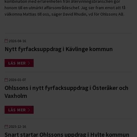
kombination med erfarenheten från återvinningsbranschen gör
honom till en utmärkt affärsområdeschef. Jag ser fram emot att få
välkomna Mattias till oss, säger David Rhudin, vd för Ohlssons AB.
2026-04-16
Nytt fyrfacksuppdrag i Kävlinge kommun
LÄS MER
2026-01-07
Ohlssons i nytt fyrfacksuppdrag i Österåker och
Vaxholm
LÄS MER
2025-12-16
Snart startar Ohlssons uppdrag i Hylte kommun