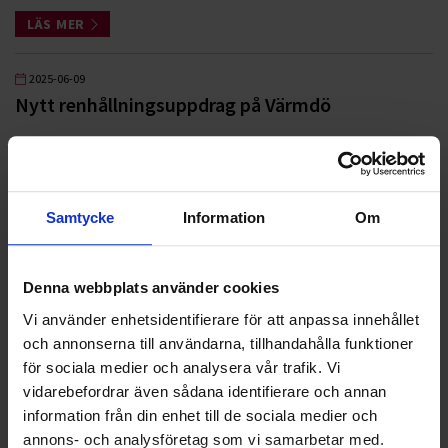
LÄS MER
2025-06-09
Nytt renhållningsuppdrag på Värmdö
LÄS MER
2025-04-02
Samtycke
Information
Om
Ohlssons utökar närvaron i Hallands län
LÄS MER
Denna webbplats använder cookies
Vi använder enhetsidentifierare för att anpassa innehållet
2025-03-28
och annonserna till användarna, tillhandahålla funktioner
Ohlssons i nytt flerårigt avtal med Staffanstorps
för sociala medier och analysera vår trafik. Vi
kommun
vidarebefordrar även sådana identifierare och annan
information från din enhet till de sociala medier och
LÄS MER
annons- och analysföretag som vi samarbetar med.