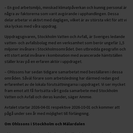
– En god arbetsmiljö, minskad klimatpåverkan och kunnig personal är
några av faktorerna som varit avgörande i upphandlingen. Dessa
delar arbetar vi aktivt med dagligen, vilket är av största vikt för att vi
ska lyckas med våra uppdrag.
Uppdragsgivaren, Stockholm Vatten och Avfall, är Sveriges ledande
vatten- och avfallsbolag med en verksamhet som berör ungefär 1,5
miljoner invånare i Stockholmsområdet. Den utbredda geografin och
ett stort antal invånare i kombination med avancerade hämtställen
ställer krav på en erfaren aktör i uppdraget.
– Ohlssons har sedan tidigare samarbetat med beställaren i dessa
områden. Såväl förare som arbetsledning har därmed redan god
erfarenhet av de lokala förutsättningarna i uppdraget. Vi ser mycket
fram emot att få fortsätta vårt goda samarbete med Stockholm
Vatten och Avfall och deras kunder, säger Ammie.
Avtalet startar 2026-04-01 respektive 2026-10-01 och kommer att
pågå under sex år med möjlighet till förlängning.
Om Ohlssons i Stockholm och Mälardalen