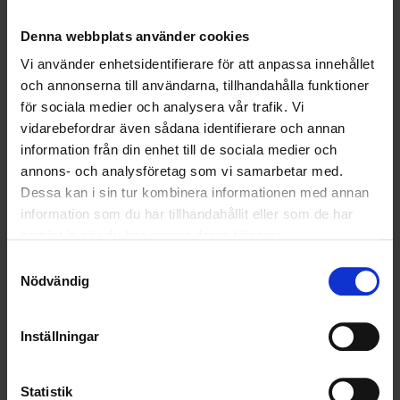
OHLSSONS REGION MITT
Denna webbplats använder cookies
OHLSSONS REGION SYD
Vi använder enhetsidentifierare för att anpassa innehållet
och annonserna till användarna, tillhandahålla funktioner
OHLSSONS REGION VÄST
för sociala medier och analysera vår trafik. Vi
vidarebefordrar även sådana identifierare och annan
OHLSSONSKOLLEGOR
information från din enhet till de sociala medier och
RENHÅLLNING
annons- och analysföretag som vi samarbetar med.
Dessa kan i sin tur kombinera informationen med annan
SAMARBETEN
information som du har tillhandahållit eller som de har
samlat in när du har använt deras tjänster.
SOCIALT ANSVAR
Samtyckesval
Nödvändig
VELLINGE
Inställningar
Statistik