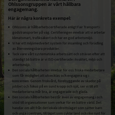
Ohlssonsgruppen är vårt hållbara
engagemang.
Här är några konkreta exempel:
Ohlssons är hållbarhetscertifierade enligt Fair Transport i
godstransporter på väg. Certifieringen innebär att vi arbetar
klimatsmart, trafiksäkert och har en god arbetsmiljö.
Vi har ett miljömedvetet system för insamling och förädling
av återvinningsbara produkter.
Tack vare vårt systematiska arbetssätt och strävan efter att
ständigt bli bättre är vi ISO-certifierade i kvalitet, miljö och
arbetsmiljö.
Den sociala hållbarheten innebär för oss friska medarbetare
som får möjlighet att utvecklas och engagera sig i
koncernen. Genom friskvård, förebyggande av skador på
jobbet och fokus på en sund kropp och själ, ser vi till att
medarbetarna mår bra, är engagerade och glada.
Den sociala hållbarheten består även av engagemang i och
stöd till organisationer som verkar för en bättre värld. Det
handlar om allt från det lokala idrottslaget som sätter barn
och unga i centrum, till laget som cyklar land och rike runt för