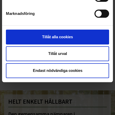
Marknadsföring
Tillåt alla cookies
KUNDTJÄNST
Tillåt urval
010-45 00 200​
info@ohlssons.se
Endast nödvändiga cookies
HELT ENKELT HÅLLBART
Den gemensamma nämnaren i