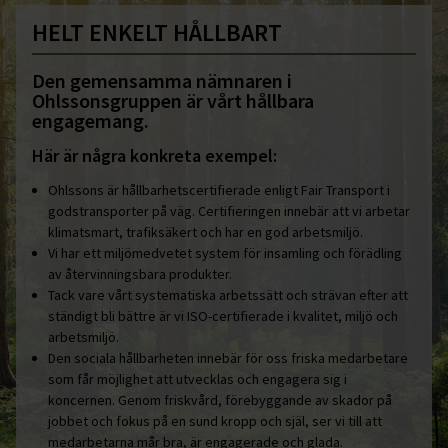
HELT ENKELT HÅLLBART
Den gemensamma nämnaren i
Ohlssonsgruppen är vårt hållbara
engagemang.
Här är några konkreta exempel:
Ohlssons är hållbarhetscertifierade enligt Fair Transport i
godstransporter på väg. Certifieringen innebär att vi arbetar
klimatsmart, trafiksäkert och har en god arbetsmiljö.
Vi har ett miljömedvetet system för insamling och förädling
av återvinningsbara produkter.
Tack vare vårt systematiska arbetssätt och strävan efter att
ständigt bli bättre är vi ISO-certifierade i kvalitet, miljö och
arbetsmiljö.
Den sociala hållbarheten innebär för oss friska medarbetare
som får möjlighet att utvecklas och engagera sig i
koncernen. Genom friskvård, förebyggande av skador på
jobbet och fokus på en sund kropp och själ, ser vi till att
medarbetarna mår bra, är engagerade och glada.