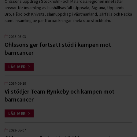
Ohlssons uppdrag i Stockholm- och Mälardalsregionen innefattar
ansvar för insamling av hushållsavfall i Uppsala, Sigtuna, Upplands-
Bro, Håbo och Knivsta, slamuppdrag i Västmanland, Järfälla och Nacka
samt insamling av pantförpackningar i hela storstockholm.
2025-06-03
Ohlssons ger fortsatt stöd i kampen mot
barncancer
LÄS MER
2024-06-19
Vi stödjer Team Rynkeby och kampen mot
barncancer
LÄS MER
2023-06-07