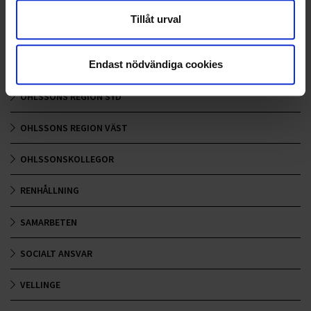
LANDSKRONA
Tillåt urval
NYA UPPDRAG
Endast nödvändiga cookies
OHLSSONS REGION MITT
OHLSSONS REGION SYD
OHLSSONS REGION VÄST
OHLSSONSKOLLEGOR
RENHÅLLNING
SAMARBETEN
SOCIALT ANSVAR
VELLINGE