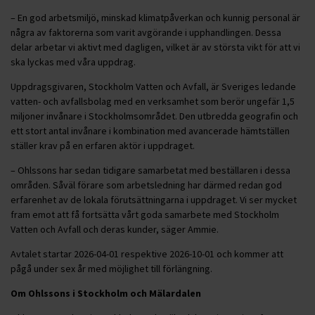
– En god arbetsmiljö, minskad klimatpåverkan och kunnig personal är
några av faktorerna som varit avgörande i upphandlingen. Dessa
delar arbetar vi aktivt med dagligen, vilket är av största vikt för att vi
ska lyckas med våra uppdrag.
Uppdragsgivaren, Stockholm Vatten och Avfall, är Sveriges ledande
vatten- och avfallsbolag med en verksamhet som berör ungefär 1,5
miljoner invånare i Stockholmsområdet. Den utbredda geografin och
ett stort antal invånare i kombination med avancerade hämtställen
ställer krav på en erfaren aktör i uppdraget.
– Ohlssons har sedan tidigare samarbetat med beställaren i dessa
områden. Såväl förare som arbetsledning har därmed redan god
erfarenhet av de lokala förutsättningarna i uppdraget. Vi ser mycket
fram emot att få fortsätta vårt goda samarbete med Stockholm
Vatten och Avfall och deras kunder, säger Ammie.
Avtalet startar 2026-04-01 respektive 2026-10-01 och kommer att
pågå under sex år med möjlighet till förlängning.
Om Ohlssons i Stockholm och Mälardalen