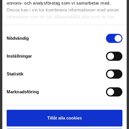
annons- och analysföretag som vi samarbetar med.
LÄS MER
Dessa kan i sin tur kombinera informationen med annan
information som du har tillhandahållit eller som de har
2020-12-21
samlat in när du har använt deras tjänster.
Årets julgåva till Hjärnfonden
Samtyckesval
Nödvändig
LÄS MER
Inställningar
<
1
2
>
Statistik
Nyheter
Marknadsföring
ALLA
HÅLLBARHET
Tillåt alla cookies