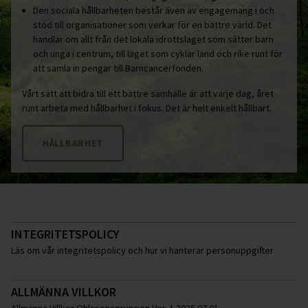
Den sociala hållbarheten består även av engagemang i och
stöd till organisationer som verkar för en bättre värld. Det
handlar om allt från det lokala idrottslaget som sätter barn
och unga i centrum, till laget som cyklar land och rike runt för
att samla in pengar till Barncancerfonden.
Vårt sätt att bidra till ett bättre samhälle är att varje dag, året
runt arbeta med hållbarhet i fokus. Det är helt enkelt hållbart.
HÅLLBARHET
INTEGRITETSPOLICY
Läs om vår integritetspolicy och hur vi hanterar personuppgifter
ALLMÄNNA VILLKOR
Allmänna Villkor Ohlssonsgruppen Ver. 1 2025 07 01