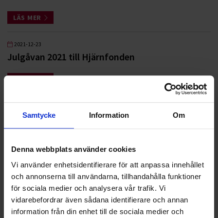
LÄS MER
2021-12-23
Julgåvan 2021 till Hjärnfonden
LÄS MER
2021-05-12
Samtycke
Information
Om
Ohlssons och Arlandastad Golf inleder
partnerskap
Denna webbplats använder cookies
LÄS MER
Vi använder enhetsidentifierare för att anpassa innehållet
och annonserna till användarna, tillhandahålla funktioner
2021-01-28
för sociala medier och analysera vår trafik. Vi
Vi går in som guldsponsor till Team Rynkeby God
vidarebefordrar även sådana identifierare och annan
Morgon Helsingborg
information från din enhet till de sociala medier och