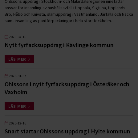
Ohlssons uppdrag i Stockholm- och Mälardalsregionen innefattar
ansvar för insamling av hushållsavfall i Uppsala, Sigtuna, Upplands-
Bro, Håbo och Knivsta, slamuppdrag i Västmanland, Järfälla och Nacka
samt insamling av pantförpackningar i hela storstockholm.
2026-04-16
Nytt fyrfacksuppdrag i Kävlinge kommun
LÄS MER
2026-01-07
Ohlssons i nytt fyrfacksuppdrag i Österåker och
Vaxholm
LÄS MER
2025-12-16
Snart startar Ohlssons uppdrag i Hylte kommun