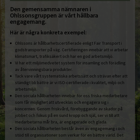
Den gemensamma nämnaren i
Ohlssonsgruppen är vårt hållbara
engagemang.
Här är några konkreta exempel:
Ohlssons är hållbarhetscertifierade enligt Fair Transport i
godstransporter på väg. Certifieringen innebär att vi arbetar
klimatsmart, trafiksäkert och har en god arbetsmiljö.
Vi har ett miljömedvetet system för insamling och förädling
av återvinningsbara produkter.
Tack vare vårt systematiska arbetssätt och strävan efter att
ständigt bli bättre är vi ISO-certifierade i kvalitet, miljö och
arbetsmiljö.
Den sociala hållbarheten innebär för oss friska medarbetare
som får möjlighet att utvecklas och engagera sig i
koncernen. Genom friskvård, förebyggande av skador på
jobbet och fokus på en sund kropp och själ, ser vi till att
medarbetarna mår bra, är engagerade och glada.
Den sociala hållbarheten består även av engagemang i och
stöd till organisationer som verkar för en bättre värld. Det