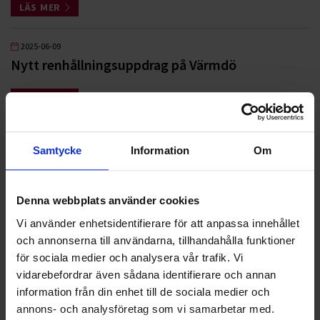
LÄS MER
2025-06-09
Nytt renhållningsuppdrag på Värmdö
LÄS MER
2025-04-02
Samtycke
Information
Om
Ohlssons utökar närvaron i Hallands län
LÄS MER
Denna webbplats använder cookies
Vi använder enhetsidentifierare för att anpassa innehållet
2025-03-28
och annonserna till användarna, tillhandahålla funktioner
Ohlssons i nytt flerårigt avtal med Staffanstorps
för sociala medier och analysera vår trafik. Vi
kommun
vidarebefordrar även sådana identifierare och annan
information från din enhet till de sociala medier och
LÄS MER
annons- och analysföretag som vi samarbetar med.