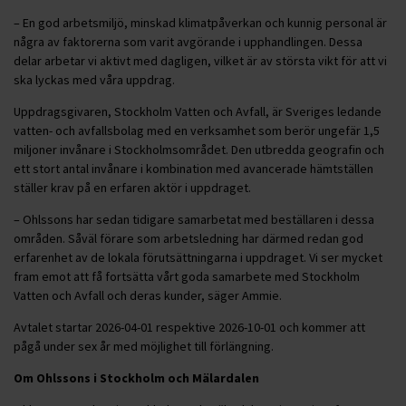
– En god arbetsmiljö, minskad klimatpåverkan och kunnig personal är
några av faktorerna som varit avgörande i upphandlingen. Dessa
delar arbetar vi aktivt med dagligen, vilket är av största vikt för att vi
ska lyckas med våra uppdrag.
Uppdragsgivaren, Stockholm Vatten och Avfall, är Sveriges ledande
vatten- och avfallsbolag med en verksamhet som berör ungefär 1,5
miljoner invånare i Stockholmsområdet. Den utbredda geografin och
ett stort antal invånare i kombination med avancerade hämtställen
ställer krav på en erfaren aktör i uppdraget.
– Ohlssons har sedan tidigare samarbetat med beställaren i dessa
områden. Såväl förare som arbetsledning har därmed redan god
erfarenhet av de lokala förutsättningarna i uppdraget. Vi ser mycket
fram emot att få fortsätta vårt goda samarbete med Stockholm
Vatten och Avfall och deras kunder, säger Ammie.
Avtalet startar 2026-04-01 respektive 2026-10-01 och kommer att
pågå under sex år med möjlighet till förlängning.
Om Ohlssons i Stockholm och Mälardalen