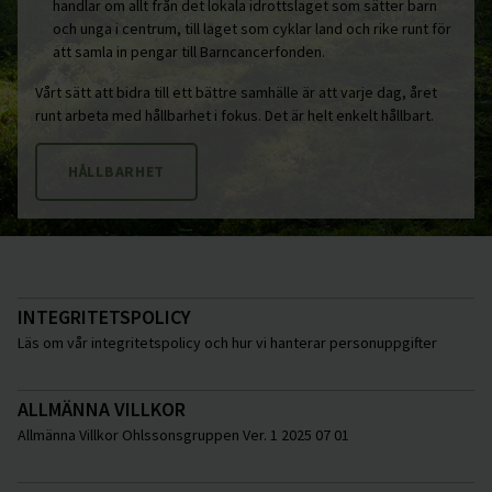
handlar om allt från det lokala idrottslaget som sätter barn
och unga i centrum, till laget som cyklar land och rike runt för
att samla in pengar till Barncancerfonden.
Vårt sätt att bidra till ett bättre samhälle är att varje dag, året
runt arbeta med hållbarhet i fokus. Det är helt enkelt hållbart.
HÅLLBARHET
INTEGRITETSPOLICY
Läs om vår integritetspolicy och hur vi hanterar personuppgifter
ALLMÄNNA VILLKOR
Allmänna Villkor Ohlssonsgruppen Ver. 1 2025 07 01