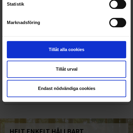
Statistik
Marknadsföring
Tillåt alla cookies
Tillåt urval
KUNDTJÄNST
010-45 00 200​
Endast nödvändiga cookies
info@ohlssons.se
HELT ENKELT HÅLLBART