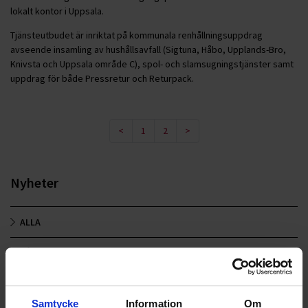
lokalt kontor i Uppsala.
Tjänsteutbudet är inriktat på kommunala renhållningsuppdrag
avseende insamling av hushållsavfall (Sigtuna, Håbo, Upplands-Bro,
Knivsta och Uppsala område C), spol- och slamsugningstjänster samt
uppdrag för både Pressretur och Returpack.
<
1
2
>
Nyheter
ALLA
HÅLLBARHET
LANDSKRONA
Samtycke
Information
Om