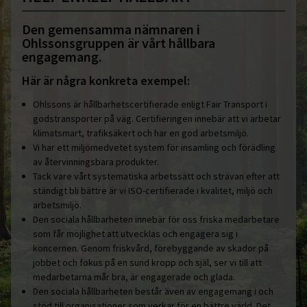
Den gemensamma nämnaren i
Ohlssonsgruppen är vårt hållbara
engagemang.
Här är några konkreta exempel:
Ohlssons är hållbarhetscertifierade enligt Fair Transport i
godstransporter på väg. Certifieringen innebär att vi arbetar
klimatsmart, trafiksäkert och har en god arbetsmiljö.
Vi har ett miljömedvetet system för insamling och förädling
av återvinningsbara produkter.
Tack vare vårt systematiska arbetssätt och strävan efter att
ständigt bli bättre är vi ISO-certifierade i kvalitet, miljö och
arbetsmiljö.
Den sociala hållbarheten innebär för oss friska medarbetare
som får möjlighet att utvecklas och engagera sig i
koncernen. Genom friskvård, förebyggande av skador på
jobbet och fokus på en sund kropp och själ, ser vi till att
medarbetarna mår bra, är engagerade och glada.
Den sociala hållbarheten består även av engagemang i och
stöd till organisationer som verkar för en bättre värld. Det