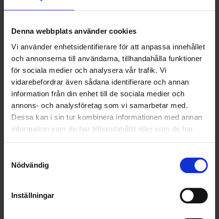
NYA UPPDRAG
OHLSSONS REGION MITT
Denna webbplats använder cookies
Vi använder enhetsidentifierare för att anpassa innehållet
OHLSSONS REGION SYD
och annonserna till användarna, tillhandahålla funktioner
för sociala medier och analysera vår trafik. Vi
OHLSSONS REGION VÄST
vidarebefordrar även sådana identifierare och annan
information från din enhet till de sociala medier och
OHLSSONSKOLLEGOR
annons- och analysföretag som vi samarbetar med.
RENHÅLLNING
Dessa kan i sin tur kombinera informationen med annan
information som du har tillhandahållit eller som de har
SAMARBETEN
samlat in när du har använt deras tjänster.
Samtyckesval
SOCIALT ANSVAR
Nödvändig
VELLINGE
Inställningar