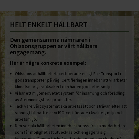
HELT ENKELT HÅLLBART
Den gemensamma nämnaren i
Ohlssonsgruppen är vårt hållbara
engagemang.
Här är några konkreta exempel:
Ohlssons är hållbarhetscertifierade enligt Fair Transport i
godstransporter på väg. Certifieringen innebär att vi arbetar
klimatsmart, trafiksäkert och har en god arbetsmiljö.
Vi har ett miljömedvetet system för insamling och förädling
av återvinningsbara produkter.
Tack vare vårt systematiska arbetssätt och strävan efter att
ständigt bli bättre är vi ISO-certifierade i kvalitet, miljö och
arbetsmiljö.
Den sociala hållbarheten innebär för oss friska medarbetare
som får möjlighet att utvecklas och engagera sig i
koncernen. Genom friskvård, förebyggande av skador på