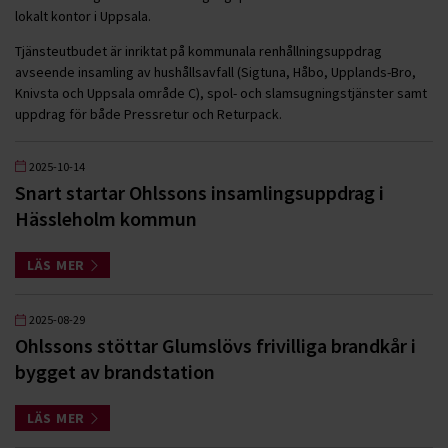
lokalt kontor i Uppsala.
Tjänsteutbudet är inriktat på kommunala renhållningsuppdrag
avseende insamling av hushållsavfall (Sigtuna, Håbo, Upplands-Bro,
Knivsta och Uppsala område C), spol- och slamsugningstjänster samt
uppdrag för både Pressretur och Returpack.
2025-10-14
Snart startar Ohlssons insamlingsuppdrag i
Hässleholm kommun
LÄS MER
2025-08-29
Ohlssons stöttar Glumslövs frivilliga brandkår i
bygget av brandstation
LÄS MER