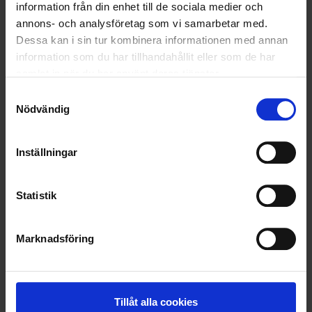
information från din enhet till de sociala medier och
annons- och analysföretag som vi samarbetar med.
LÄS MER
Dessa kan i sin tur kombinera informationen med annan
information som du har tillhandahållit eller som de har
2024-04-22
samlat in när du har använt deras tjänster.
Ohlssons slamavdelning i nya uppdrag på
Samtyckesval
Österlen
Nödvändig
LÄS MER
Inställningar
<
1
2
>
Statistik
Marknadsföring
Nyheter
ALLA
Tillåt alla cookies