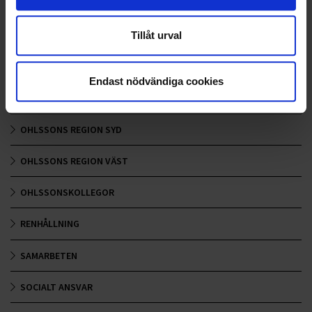
HÅLLBARHET
LANDSKRONA
Tillåt urval
NYA UPPDRAG
Endast nödvändiga cookies
OHLSSONS REGION MITT
OHLSSONS REGION SYD
OHLSSONS REGION VÄST
OHLSSONSKOLLEGOR
RENHÅLLNING
SAMARBETEN
SOCIALT ANSVAR