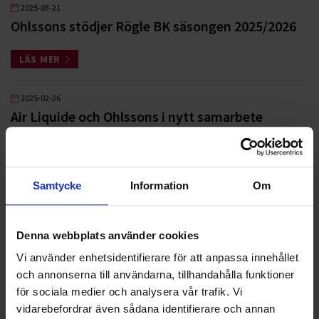
2025-03-21
Ohlssons stödjer Rögle BK säsongen 2025/2026
LÄS MER
2025-02-26
Air Liquide och Ohlssons i nytt samarbete
LÄS MER
Samtycke
Information
Om
2024-11-18
Air Liquide och Ohlssons i nytt samarbete
Denna webbplats använder cookies
LÄS MER
Vi använder enhetsidentifierare för att anpassa innehållet
och annonserna till användarna, tillhandahålla funktioner
2024-08-15
för sociala medier och analysera vår trafik. Vi
Ohlssons i nytt renhållningsuppdrag i
vidarebefordrar även sådana identifierare och annan
Hässleholm