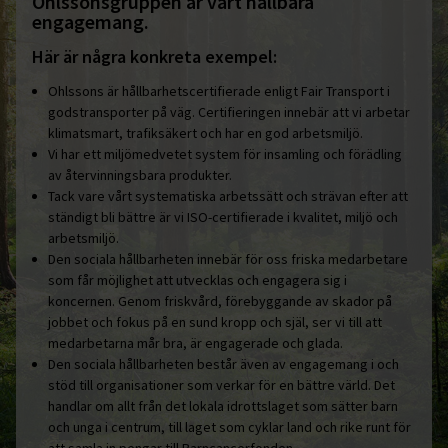
Ohlssonsgruppen är vårt hållbara
engagemang.
Här är några konkreta exempel:
Ohlssons är hållbarhetscertifierade enligt Fair Transport i
godstransporter på väg. Certifieringen innebär att vi arbetar
klimatsmart, trafiksäkert och har en god arbetsmiljö.
Vi har ett miljömedvetet system för insamling och förädling
av återvinningsbara produkter.
Tack vare vårt systematiska arbetssätt och strävan efter att
ständigt bli bättre är vi ISO-certifierade i kvalitet, miljö och
arbetsmiljö.
Den sociala hållbarheten innebär för oss friska medarbetare
som får möjlighet att utvecklas och engagera sig i
koncernen. Genom friskvård, förebyggande av skador på
jobbet och fokus på en sund kropp och själ, ser vi till att
medarbetarna mår bra, är engagerade och glada.
Den sociala hållbarheten består även av engagemang i och
stöd till organisationer som verkar för en bättre värld. Det
handlar om allt från det lokala idrottslaget som sätter barn
och unga i centrum, till laget som cyklar land och rike runt för