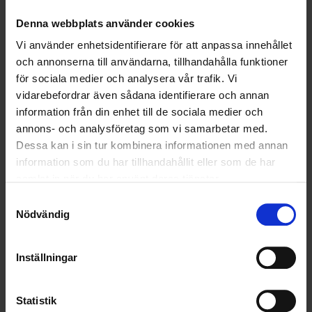
Denna webbplats använder cookies
OHLSSONS REGION SYD
Vi använder enhetsidentifierare för att anpassa innehållet
OHLSSONS REGION VÄST
och annonserna till användarna, tillhandahålla funktioner
för sociala medier och analysera vår trafik. Vi
OHLSSONSKOLLEGOR
vidarebefordrar även sådana identifierare och annan
information från din enhet till de sociala medier och
RENHÅLLNING
annons- och analysföretag som vi samarbetar med.
Dessa kan i sin tur kombinera informationen med annan
SAMARBETEN
information som du har tillhandahållit eller som de har
samlat in när du har använt deras tjänster.
SOCIALT ANSVAR
Samtyckesval
Nödvändig
VELLINGE
Inställningar
Statistik