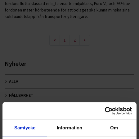
fordonsflotta klassad enligt senaste miljöklass, Euro VI, och 98% av
fordonen mäter körbeteende för att bolaget ska kunna minska sina
koldioxidutsläpp från transporter ytterligare.
<
1
2
>
Nyheter
ALLA
HÅLLBARHET
LANDSKRONA
NYA UPPDRAG
Samtycke
Information
Om
OHLSSONS REGION MITT