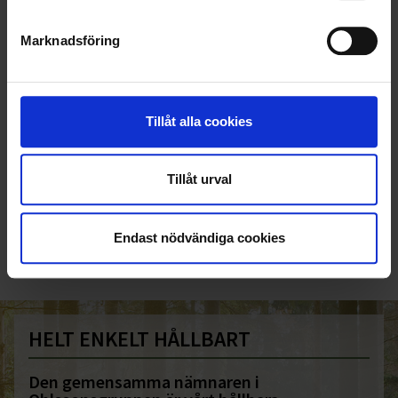
Marknadsföring
Tillåt alla cookies
KUNDTJÄNST
Tillåt urval
010-45 00 200​
info@ohlssons.se
Endast nödvändiga cookies
HELT ENKELT HÅLLBART
Den gemensamma nämnaren i