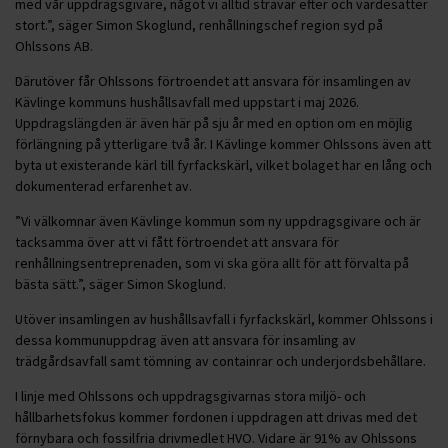
med vår uppdragsgivare, något vi alltid strävar efter och värdesätter
stort.”, säger Simon Skoglund, renhållningschef region syd på
Ohlssons AB.
Därutöver får Ohlssons förtroendet att ansvara för insamlingen av
Kävlinge kommuns hushållsavfall med uppstart i maj 2026.
Uppdragslängden är även här på sju år med en option om en möjlig
förlängning på ytterligare två år. I Kävlinge kommer Ohlssons även att
byta ut existerande kärl till fyrfackskärl, vilket bolaget har en lång och
dokumenterad erfarenhet av.
”Vi välkomnar även Kävlinge kommun som ny uppdragsgivare och är
tacksamma över att vi fått förtroendet att ansvara för
renhållningsentreprenaden, som vi ska göra allt för att förvalta på
bästa sätt.”, säger Simon Skoglund.
Utöver insamlingen av hushållsavfall i fyrfackskärl, kommer Ohlssons i
dessa kommunuppdrag även att ansvara för insamling av
trädgårdsavfall samt tömning av containrar och underjordsbehållare.
I linje med Ohlssons och uppdragsgivarnas stora miljö- och
hållbarhetsfokus kommer fordonen i uppdragen att drivas med det
förnybara och fossilfria drivmedlet HVO. Vidare är 91% av Ohlssons