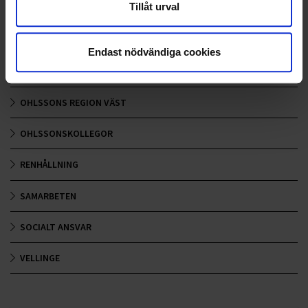
Tillåt urval
NYA UPPDRAG
OHLSSONS REGION MITT
Endast nödvändiga cookies
OHLSSONS REGION SYD
OHLSSONS REGION VÄST
OHLSSONSKOLLEGOR
RENHÅLLNING
SAMARBETEN
SOCIALT ANSVAR
VELLINGE