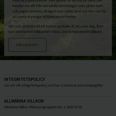
stöd till organisationer som verkar för en bättre värld. Det
handlar om allt från det lokala idrottslaget som sätter barn
och unga i centrum, till laget som cyklar land och rike runt för
att samla in pengar till Barncancerfonden.
Vårt sätt att bidra till ett bättre samhälle är att varje dag, året
runt arbeta med hållbarhet i fokus. Det är helt enkelt hållbart.
HÅLLBARHET
INTEGRITETSPOLICY
Läs om vår integritetspolicy och hur vi hanterar personuppgifter
ALLMÄNNA VILLKOR
Allmänna Villkor Ohlssonsgruppen Ver. 1 2025 07 01