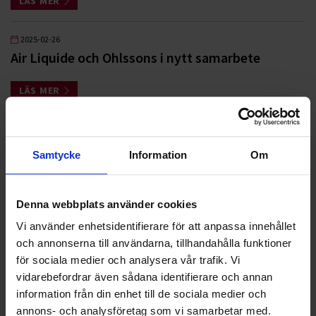
LÄS MER
2025-02-26
Air Liquide och Ohlssons i nytt samarbete
LÄS MER
2024-11-18
Air Liquide och Ohlssons i nytt samarbete
Samtycke
Information
Om
LÄS MER
Denna webbplats använder cookies
2024-08-15
Vi använder enhetsidentifierare för att anpassa innehållet
Ohlssons i nytt renhållningsuppdrag i
och annonserna till användarna, tillhandahålla funktioner
Hässleholm
för sociala medier och analysera vår trafik. Vi
vidarebefordrar även sådana identifierare och annan
LÄS MER
information från din enhet till de sociala medier och
annons- och analysföretag som vi samarbetar med.