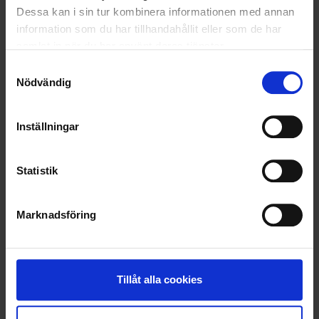
2024-04-22
Dessa kan i sin tur kombinera informationen med annan
Ohlssons slamavdelning i nya uppdrag på
information som du har tillhandahållit eller som de har
Österlen
samlat in när du har använt deras tjänster.
Samtyckesval
LÄS MER
Nödvändig
Inställningar
<
1
2
>
Statistik
Nyheter
Marknadsföring
ALLA
HÅLLBARHET
Tillåt alla cookies
LANDSKRONA