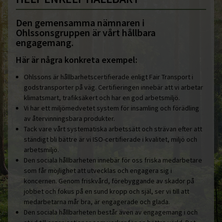
Den gemensamma nämnaren i
Ohlssonsgruppen är vårt hållbara
engagemang.
Här är några konkreta exempel:
Ohlssons är hållbarhetscertifierade enligt Fair Transport i
godstransporter på väg. Certifieringen innebär att vi arbetar
klimatsmart, trafiksäkert och har en god arbetsmiljö.
Vi har ett miljömedvetet system för insamling och förädling
av återvinningsbara produkter.
Tack vare vårt systematiska arbetssätt och strävan efter att
ständigt bli bättre är vi ISO-certifierade i kvalitet, miljö och
arbetsmiljö.
Den sociala hållbarheten innebär för oss friska medarbetare
som får möjlighet att utvecklas och engagera sig i
koncernen. Genom friskvård, förebyggande av skador på
jobbet och fokus på en sund kropp och själ, ser vi till att
medarbetarna mår bra, är engagerade och glada.
Den sociala hållbarheten består även av engagemang i och