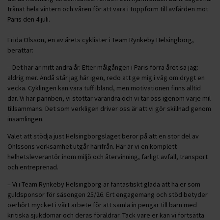
tränat hela vintern och våren för att vara i toppform till avfärden mot
Paris den 4 juli.
Frida Olsson, en av årets cyklister i Team Rynkeby Helsingborg,
berättar:
– Det här är mitt andra år. Efter målgången i Paris förra året sa jag:
aldrig mer. Ändå står jag här igen, redo att ge mig i väg om drygt en
vecka. Cyklingen kan vara tuff ibland, men motivationen finns alltid
där. Vi har pannben, vi stöttar varandra och vi tar oss igenom varje mil
tillsammans. Det som verkligen driver oss är att vi gör skillnad genom
insamlingen.
Valet att stödja just Helsingborgslaget beror på att en stor del av
Ohlssons verksamhet utgår härifrån. Här är vi en komplett
helhetsleverantör inom miljö och återvinning, farligt avfall, transport
och entreprenad.
– Vi i Team Rynkeby Helsingborg är fantastiskt glada att ha er som
guldsponsor för säsongen 25/26. Ert engagemang och stöd betyder
oerhört mycket i vårt arbete för att samla in pengar till barn med
kritiska sjukdomar och deras föräldrar. Tack vare er kan vi fortsätta