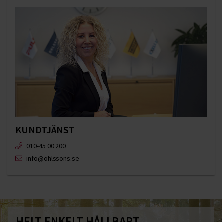
KUNDTJÄNST
010-45 00 200​
info@ohlssons.se
HELT ENKELT HÅLLBART