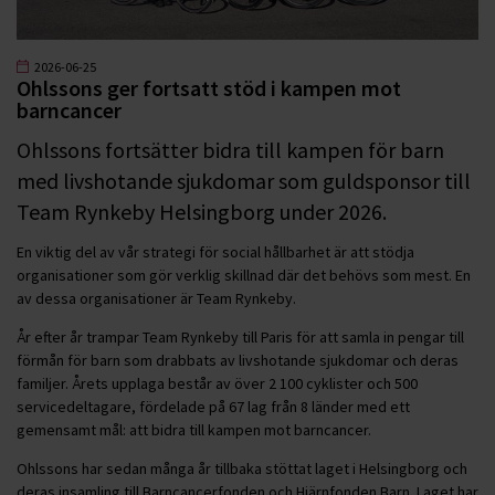
2026-06-25
Ohlssons ger fortsatt stöd i kampen mot
barncancer
Ohlssons fortsätter bidra till kampen för barn
med livshotande sjukdomar som guldsponsor till
Team Rynkeby Helsingborg under 2026.
En viktig del av vår strategi för social hållbarhet är att stödja
organisationer som gör verklig skillnad där det behövs som mest. En
av dessa organisationer är Team Rynkeby.
År efter år trampar Team Rynkeby till Paris för att samla in pengar till
förmån för barn som drabbats av livshotande sjukdomar och deras
familjer. Årets upplaga består av över 2 100 cyklister och 500
servicedeltagare, fördelade på 67 lag från 8 länder med ett
gemensamt mål: att bidra till kampen mot barncancer.
Ohlssons har sedan många år tillbaka stöttat laget i Helsingborg och
deras insamling till Barncancerfonden och Hjärnfonden Barn. Laget har