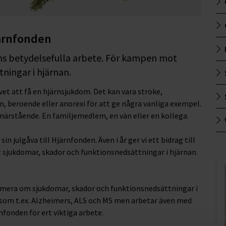
järnfonden
ens betydelsefulla arbete. För kampen mot
ningar i hjärnan.
et att få en hjärnsjukdom. Det kan vara stroke,
, beroende eller anorexi för att ge några vanliga exempel.
en närstående. En familjemedlem, en vän eller en kollega.
in julgåva till Hjärnfonden. Även i år ger vi ett bidrag till
 sjukdomar, skador och funktionsnedsättningar i hjärnan.
rmera om sjukdomar, skador och funktionsnedsättningar i
 som t.ex. Alzheimers, ALS och MS men arbetar även med
nfonden för ert viktiga arbete.