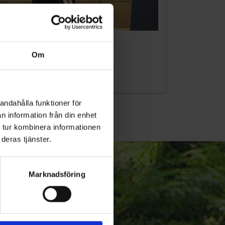
KUNDTJÄNST
Om
010-45 00 200​
info@ohlssons.se
andahålla funktioner för
n information från din enhet
 tur kombinera informationen
deras tjänster.
Marknadsföring