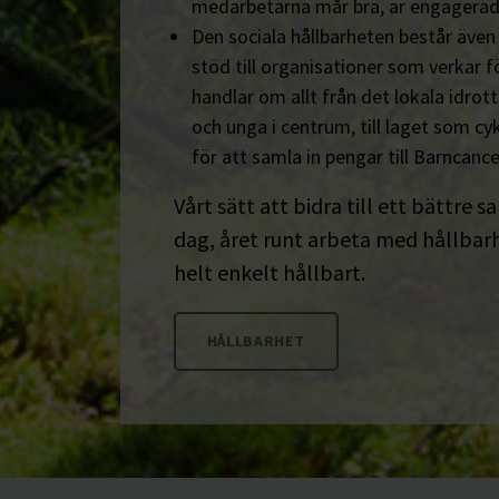
medarbetarna mår bra, är engagerad
Den sociala hållbarheten består äve
stöd till organisationer som verkar fö
handlar om allt från det lokala idrot
och unga i centrum, till laget som cyk
för att samla in pengar till Barncanc
Vårt sätt att bidra till ett bättre s
dag, året runt arbeta med hållbarhe
helt enkelt hållbart.
HÅLLBARHET