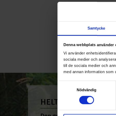
<
Samtycke
Denna webbplats använder 
Vi använder enhetsidentifierar
sociala medier och analysera 
till de sociala medier och a
med annan information som du 
Samtyckesval
Nödvändig
HELT ENKELT HÅLLB
Den gemensamma nämnare