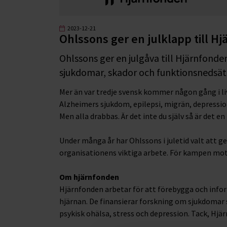
2023-12-21
Ohlssons ger en julklapp till H
Ohlssons ger en julgåva till Hjärnfond
sjukdomar, skador och funktionsnedsätt
Mer än var tredje svensk kommer någon gång i liv
Alzheimers sjukdom, epilepsi, migrän, depression
Men alla drabbas. Är det inte du själv så är det 
Under många år har Ohlssons i juletid valt att ge s
organisationens viktiga arbete. För kampen mot
Om hjärnfonden
Hjärnfonden arbetar för att förebygga och info
hjärnan. De finansierar forskning om sjukdomar
psykisk ohälsa, stress och depression. Tack, Hjär