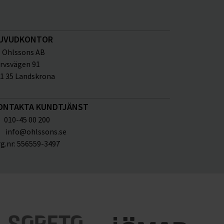
UVUDKONTOR
Ohlssons AB
rvsvägen 91
1 35 Landskrona
ONTAKTA KUNDTJÄNST
010-45 00 200
info@ohlssons.se
g.nr:
556559-3497