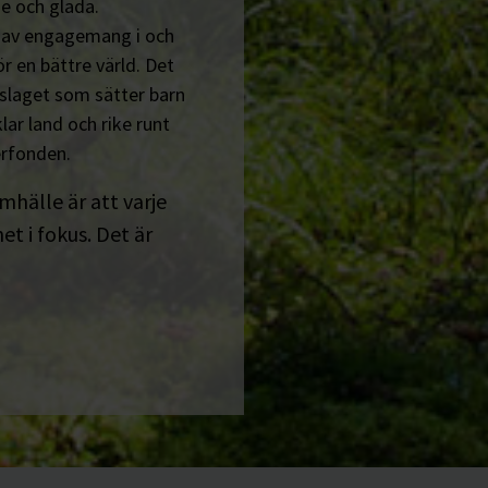
e och glada.
n av engagemang i och
r en bättre värld. Det
tslaget som sätter barn
lar land och rike runt
erfonden.
amhälle är att varje
t i fokus. Det är