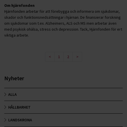
Om hjärnfonden
Hjärnfonden arbetar för att förebygga och informera om sjukdomar,
skador och funktionsnedsättningar i hjärnan. De finansierar forskning
om sjukdomar som t.ex. Alzheimers, ALS och MS men arbetar även
med psykisk ohälsa, stress och depression. Tack, Hjärnfonden för ert
viktiga arbete.
<
1
2
>
Nyheter
ALLA
HÅLLBARHET
LANDSKRONA