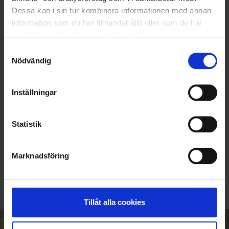
Dessa kan i sin tur kombinera informationen med annan
information som du har tillhandahållit eller som de har
samlat in när du har använt deras tjänster.
Samtyckesval
Nödvändig
Inställningar
Statistik
KUNDTJÄNST
010-45 00 200​
Marknadsföring
info@ohlssons.se
Tillåt alla cookies