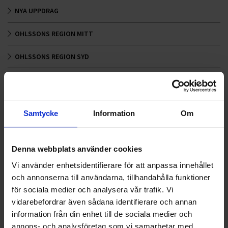
NYA UPPDRAG
OHLSSONS REGION MITT
OHLSSONS REGION SYD
OHLSSONS REGION VÄST
OHLSSONSKOLLEGOR
Samtycke
Information
Om
RENHÅLLNING
SAMARBETEN
Denna webbplats använder cookies
Vi använder enhetsidentifierare för att anpassa innehållet
SOCIALT ANSVAR
och annonserna till användarna, tillhandahålla funktioner
för sociala medier och analysera vår trafik. Vi
VELLINGE
vidarebefordrar även sådana identifierare och annan
information från din enhet till de sociala medier och
annons- och analysföretag som vi samarbetar med.