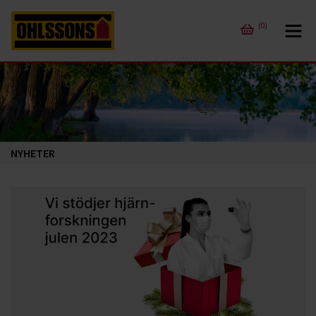
(0)
NYHETER