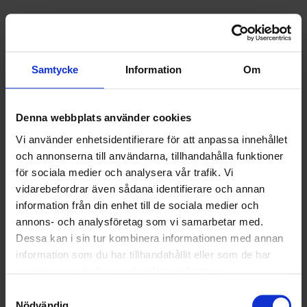
Nyheter
ALLA
Samtycke
Information
Om
HÅLLBARHET
Denna webbplats använder cookies
LANDSKRONA
Vi använder enhetsidentifierare för att anpassa innehållet
NYA UPPDRAG
och annonserna till användarna, tillhandahålla funktioner
för sociala medier och analysera vår trafik. Vi
OHLSSONS REGION MITT
vidarebefordrar även sådana identifierare och annan
information från din enhet till de sociala medier och
OHLSSONS REGION SYD
annons- och analysföretag som vi samarbetar med.
Dessa kan i sin tur kombinera informationen med annan
OHLSSONS REGION VÄST
information som du har tillhandahållit eller som de har
samlat in när du har använt deras tjänster.
OHLSSONSKOLLEGOR
Samtyckesval
Nödvändig