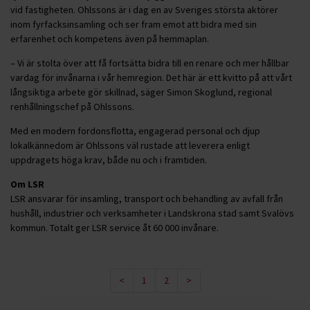
vid fastigheten. Ohlssons är i dag en av Sveriges största aktörer
inom fyrfacksinsamling och ser fram emot att bidra med sin
erfarenhet och kompetens även på hemmaplan.
– Vi är stolta över att få fortsätta bidra till en renare och mer hållbar
vardag för invånarna i vår hemregion. Det här är ett kvitto på att vårt
långsiktiga arbete gör skillnad, säger Simon Skoglund, regional
renhållningschef på Ohlssons.
Med en modern fordonsflotta, engagerad personal och djup
lokalkännedom är Ohlssons väl rustade att leverera enligt
uppdragets höga krav, både nu och i framtiden.
Om LSR
LSR ansvarar för insamling, transport och behandling av avfall från
hushåll, industrier och verksamheter i Landskrona stad samt Svalövs
kommun. Totalt ger LSR service åt 60 000 invånare.
<
1
2
>