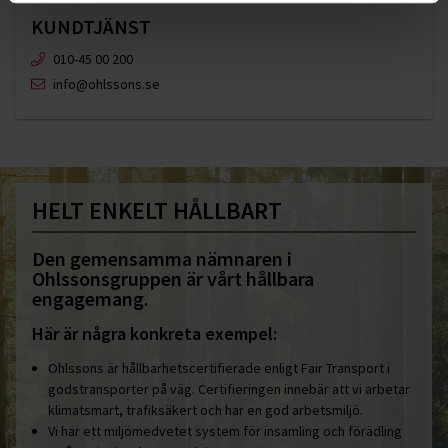
KUNDTJÄNST
010-45 00 200​
info@ohlssons.se
HELT ENKELT HÅLLBART
Den gemensamma nämnaren i
Ohlssonsgruppen är vårt hållbara
engagemang.
Här är några konkreta exempel:
Ohlssons är hållbarhetscertifierade enligt Fair Transport i
godstransporter på väg. Certifieringen innebär att vi arbetar
klimatsmart, trafiksäkert och har en god arbetsmiljö.
Vi har ett miljömedvetet system för insamling och förädling