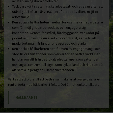
av återvinningsbara produkter.
Tack vare vårt systematiska arbetssätt och strävan efter att
ständigt bli bättre är vi ISO-certifierade i kvalitet, miljö och
arbetsmiljö.
Den sociala hållbarheten innebär för oss friska medarbetare
som får möjlighet att utvecklas och engagera sig i
koncernen. Genom friskvård, förebyggande av skador på
jobbet och fokus på en sund kropp och själ, ser vi till att
medarbetarna mår bra, är engagerade och glada.
Den sociala hållbarheten består även av engagemang i och
stöd till organisationer som verkar för en bättre värld. Det
handlar om allt från det lokala idrottslaget som sätter barn
och unga i centrum, till laget som cyklar land och rike runt för
att samla in pengar till Barncancerfonden.
Vårt sätt att bidra till ett bättre samhälle är att varje dag, året
runt arbeta med hållbarhet i fokus. Det är helt enkelt hållbart.
HÅLLBARHET