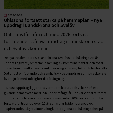
2025-06-16
Ohlssons fortsatt starka på hemmaplan – nya
uppdrag i Landskrona och Svalöv
Ohlssons får från och med 2026 fortsatt
förtroende i två nya uppdrag i Landskrona stad
och Svalövs kommun.
De nya avtalen, där LSR Landskrona-Svalövs Renhållnings AB är
uppdragsgivare, omfattar insamling av kommunalt avfall och avfall
under kommunalt ansvar samt insamling av slam, fett och fosforfällor.
Det är ett omfattande och samhällsviktigt uppdrag som sträcker sig
över sju år med möjlighet till förlängning.
– Dessa uppdrag ligger oss varmt om hjärtat och vi har haft ett
givande samarbete med LSR under många år. Det var det allra första
uppdraget vi fick inom organisationen redan 2003, och att vi nu får
fortsatt förtroende över 20 år senare är både hedrande och
inspirerande, säger Simon Skoglund, regional renhållningschef på