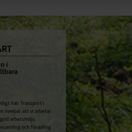
ART
n i
llbara
ligt Fair Transport i
n innebär att vi arbetar
 god arbetsmiljö.
insamling och förädling