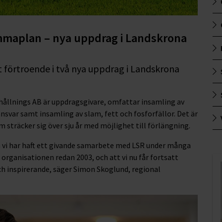
emmaplan – nya uppdrag i Landskrona
t förtroende i två nya uppdrag i Landskrona
hållnings AB är uppdragsgivare, omfattar insamling av
var samt insamling av slam, fett och fosforfällor. Det är
sträcker sig över sju år med möjlighet till förlängning.
h vi har haft ett givande samarbete med LSR under många
m organisationen redan 2003, och att vi nu får fortsatt
ch inspirerande, säger Simon Skoglund, regional