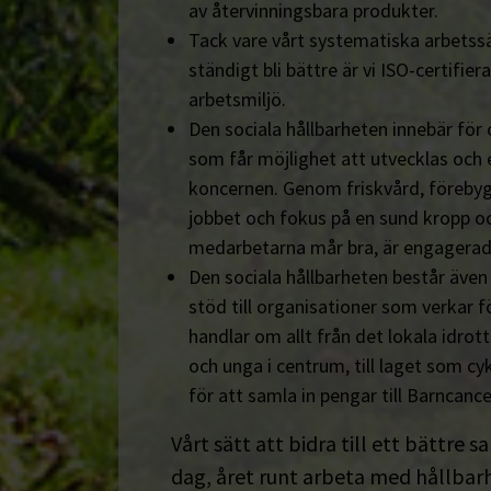
av återvinningsbara produkter.
Tack vare vårt systematiska arbetssä
ständigt bli bättre är vi ISO-certifiera
arbetsmiljö.
Den sociala hållbarheten innebär för
som får möjlighet att utvecklas och 
koncernen. Genom friskvård, föreby
jobbet och fokus på en sund kropp och s
medarbetarna mår bra, är engagerad
Den sociala hållbarheten består äve
stöd till organisationer som verkar fö
handlar om allt från det lokala idrot
och unga i centrum, till laget som cyk
för att samla in pengar till Barncanc
Vårt sätt att bidra till ett bättre s
dag, året runt arbeta med hållbarhe