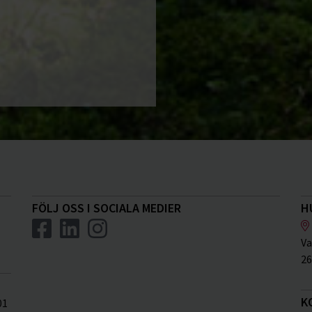
FÖLJ OSS I SOCIALA MEDIER
H
Va
26
K
01