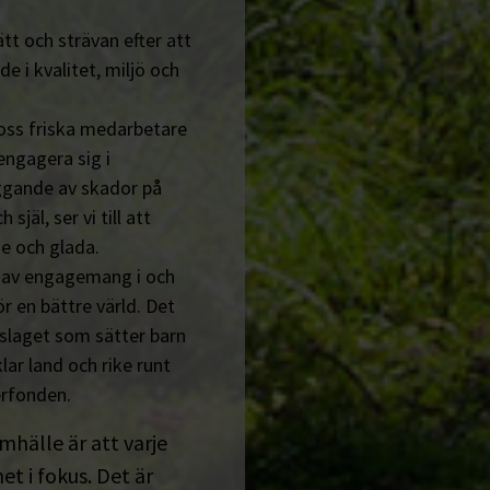
tt och strävan efter att
de i kvalitet, miljö och
 oss friska medarbetare
engagera sig i
ggande av skador på
jäl, ser vi till att
e och glada.
n av engagemang i och
r en bättre värld. Det
tslaget som sätter barn
lar land och rike runt
erfonden.
amhälle är att varje
t i fokus. Det är