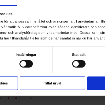
ar insamling i fyrfackskärl - ett system som möjliggör
cookies
lssons är i dag en av Sveriges största aktörer inom
e för att anpassa innehållet och annonserna till användarna, tillh
 med sin erfarenhet och kompetens även på hemmaplan.
vår trafik. Vi vidarebefordrar även sådana identifierare och anna
 renare och mer hållbar vardag för invånarna i vår hemregion.
nnons- och analysföretag som vi samarbetar med. Dessa kan i sin
ete gör skillnad, säger Simon Skoglund, regional
har tillhandahållit eller som de har samlat in när du har använt 
al och djup lokalkännedom är Ohlssons väl rustade att
Inställningar
Statistik
h i framtiden.
ling av avfall från hushåll, industrier och verksamheter i
 LSR service åt 60 000 invånare.
okies
Tillåt urval
2
3
4
5
>