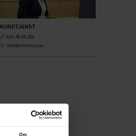
KUNDTJÄNST
010-45 00 200​
info@ohlssons.se
Om