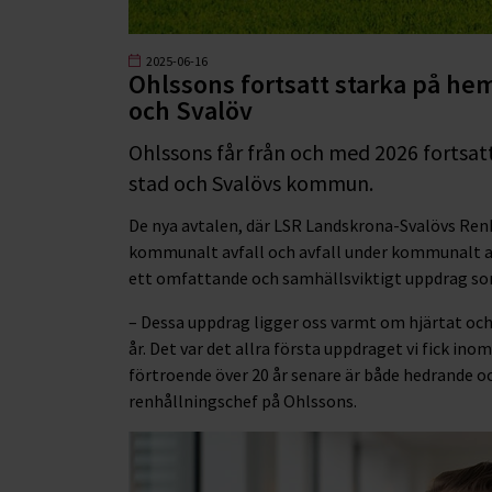
2025-06-16
Ohlssons fortsatt starka på h
och Svalöv
Ohlssons får från och med 2026 fortsat
stad och Svalövs kommun.
De nya avtalen, där LSR Landskrona-Svalövs Ren
kommunalt avfall och avfall under kommunalt ans
ett omfattande och samhällsviktigt uppdrag som 
– Dessa uppdrag ligger oss varmt om hjärtat oc
år. Det var det allra första uppdraget vi fick ino
förtroende över 20 år senare är både hedrande o
renhållningschef på Ohlssons.