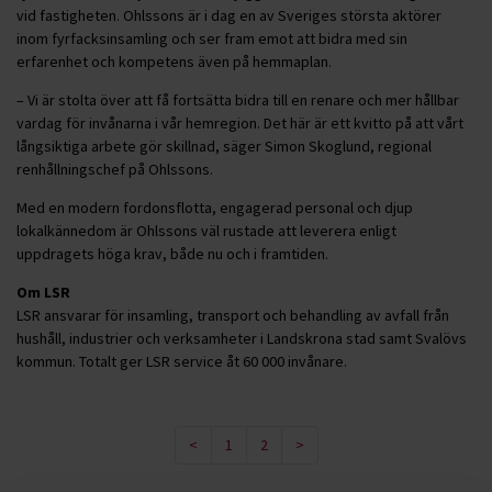
vid fastigheten. Ohlssons är i dag en av Sveriges största aktörer
inom fyrfacksinsamling och ser fram emot att bidra med sin
erfarenhet och kompetens även på hemmaplan.
– Vi är stolta över att få fortsätta bidra till en renare och mer hållbar
vardag för invånarna i vår hemregion. Det här är ett kvitto på att vårt
långsiktiga arbete gör skillnad, säger Simon Skoglund, regional
renhållningschef på Ohlssons.
Med en modern fordonsflotta, engagerad personal och djup
lokalkännedom är Ohlssons väl rustade att leverera enligt
uppdragets höga krav, både nu och i framtiden.
Om LSR
LSR ansvarar för insamling, transport och behandling av avfall från
hushåll, industrier och verksamheter i Landskrona stad samt Svalövs
kommun. Totalt ger LSR service åt 60 000 invånare.
<
1
2
>