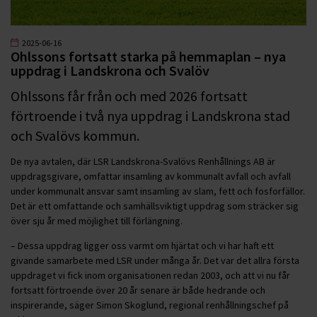
2025-06-16
Ohlssons fortsatt starka på hemmaplan – nya
uppdrag i Landskrona och Svalöv
Ohlssons får från och med 2026 fortsatt
förtroende i två nya uppdrag i Landskrona stad
och Svalövs kommun.
De nya avtalen, där LSR Landskrona-Svalövs Renhållnings AB är
uppdragsgivare, omfattar insamling av kommunalt avfall och avfall
under kommunalt ansvar samt insamling av slam, fett och fosforfällor.
Det är ett omfattande och samhällsviktigt uppdrag som sträcker sig
över sju år med möjlighet till förlängning.
– Dessa uppdrag ligger oss varmt om hjärtat och vi har haft ett
givande samarbete med LSR under många år. Det var det allra första
uppdraget vi fick inom organisationen redan 2003, och att vi nu får
fortsatt förtroende över 20 år senare är både hedrande och
inspirerande, säger Simon Skoglund, regional renhållningschef på