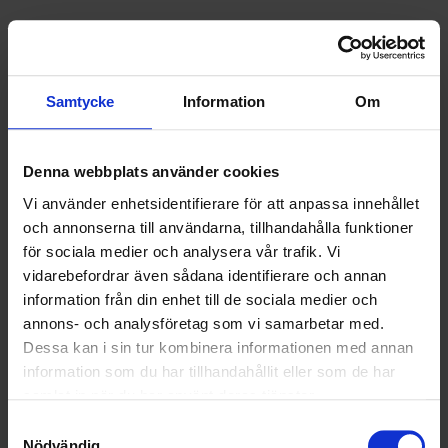
Nyheter
ALLA
Samtycke
Information
Om
HÅLLBARHET
Denna webbplats använder cookies
LANDSKRONA
Vi använder enhetsidentifierare för att anpassa innehållet
NYA UPPDRAG
och annonserna till användarna, tillhandahålla funktioner
för sociala medier och analysera vår trafik. Vi
OHLSSONS REGION MITT
vidarebefordrar även sådana identifierare och annan
information från din enhet till de sociala medier och
OHLSSONS REGION SYD
annons- och analysföretag som vi samarbetar med.
Dessa kan i sin tur kombinera informationen med annan
OHLSSONS REGION VÄST
information som du har tillhandahållit eller som de har
samlat in när du har använt deras tjänster.
OHLSSONSKOLLEGOR
Samtyckesval
Nödvändig