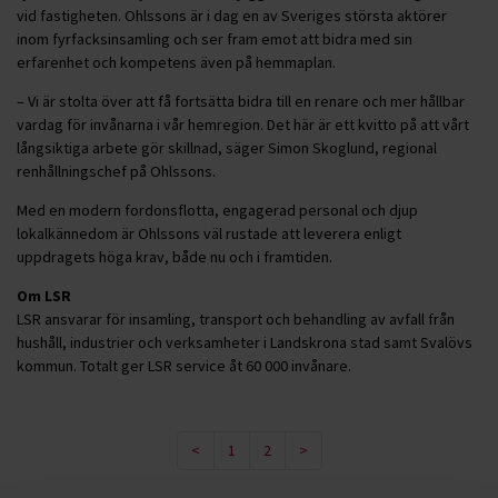
vid fastigheten. Ohlssons är i dag en av Sveriges största aktörer
inom fyrfacksinsamling och ser fram emot att bidra med sin
erfarenhet och kompetens även på hemmaplan.
– Vi är stolta över att få fortsätta bidra till en renare och mer hållbar
vardag för invånarna i vår hemregion. Det här är ett kvitto på att vårt
långsiktiga arbete gör skillnad, säger Simon Skoglund, regional
renhållningschef på Ohlssons.
Med en modern fordonsflotta, engagerad personal och djup
lokalkännedom är Ohlssons väl rustade att leverera enligt
uppdragets höga krav, både nu och i framtiden.
Om LSR
LSR ansvarar för insamling, transport och behandling av avfall från
hushåll, industrier och verksamheter i Landskrona stad samt Svalövs
kommun. Totalt ger LSR service åt 60 000 invånare.
<
1
2
>