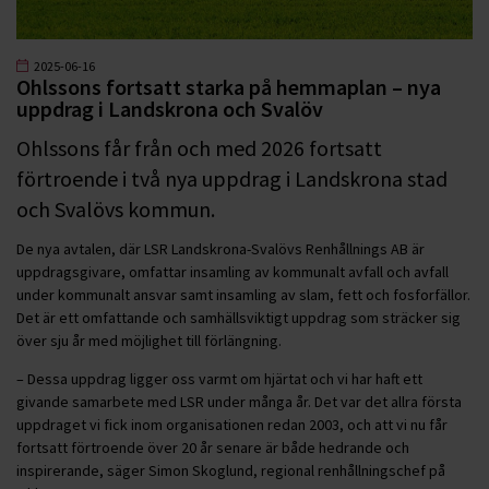
2025-06-16
Ohlssons fortsatt starka på hemmaplan – nya
uppdrag i Landskrona och Svalöv
Ohlssons får från och med 2026 fortsatt
förtroende i två nya uppdrag i Landskrona stad
och Svalövs kommun.
De nya avtalen, där LSR Landskrona-Svalövs Renhållnings AB är
uppdragsgivare, omfattar insamling av kommunalt avfall och avfall
under kommunalt ansvar samt insamling av slam, fett och fosforfällor.
Det är ett omfattande och samhällsviktigt uppdrag som sträcker sig
över sju år med möjlighet till förlängning.
– Dessa uppdrag ligger oss varmt om hjärtat och vi har haft ett
givande samarbete med LSR under många år. Det var det allra första
uppdraget vi fick inom organisationen redan 2003, och att vi nu får
fortsatt förtroende över 20 år senare är både hedrande och
inspirerande, säger Simon Skoglund, regional renhållningschef på