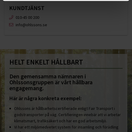
KUNDTJÄNST
010-45 00 200​
info@ohlssons.se
HELT ENKELT HÅLLBART
Den gemensamma nämnaren i
Ohlssonsgruppen är vårt hållbara
engagemang.
Här är några konkreta exempel:
Ohlssons är hållbarhetscertifierade enligt Fair Transport i
godstransporter på väg. Certifieringen innebär att vi arbetar
klimatsmart, trafiksäkert och har en god arbetsmiljö.
Vi har ett miljömedvetet system för insamling och förädling