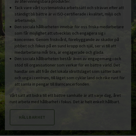
av återvinningsbara produkter.
Tack vare vårt systematiska arbetssätt och strävan efter att
ständigt bli bättre är vi ISO-certifierade i kvalitet, miljö och
arbetsmiljö.
Den sociala hållbarheten innebär för oss friska medarbetare
som får möjlighet att utvecklas och engagera sig i
koncernen. Genom friskvård, förebyggande av skador på
jobbet och fokus på en sund kropp och själ, ser vi till att
medarbetarna mår bra, är engagerade och glada.
Den sociala hållbarheten består även av engagemang i och
stöd till organisationer som verkar för en bättre värld. Det
handlar om allt från det lokala idrottslaget som sätter barn
och unga i centrum, till laget som cyklar land och rike runt för
att samla in pengar till Barncancerfonden.
Vårt sätt att bidra till ett bättre samhälle är att varje dag, året
runt arbeta med hållbarhet i fokus. Det är helt enkelt hållbart.
HÅLLBARHET