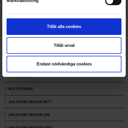
Marknadsföring
<
1
2
>
Tillåt alla cookies
Nyheter
Tillåt urval
ALLA
HÅLLBARHET
Endast nödvändiga cookies
LANDSKRONA
NYA UPPDRAG
OHLSSONS REGION MITT
OHLSSONS REGION SYD
OHLSSONS REGION VÄST