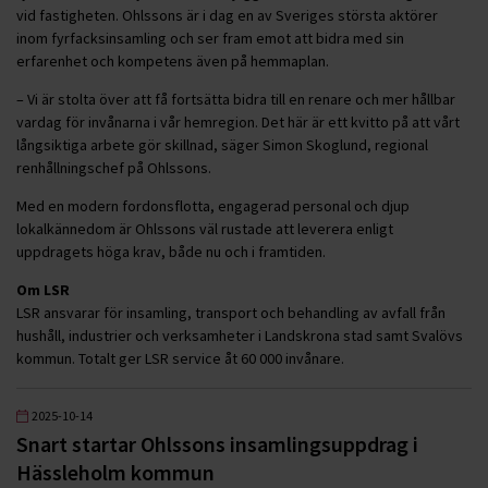
vid fastigheten. Ohlssons är i dag en av Sveriges största aktörer
inom fyrfacksinsamling och ser fram emot att bidra med sin
erfarenhet och kompetens även på hemmaplan.
– Vi är stolta över att få fortsätta bidra till en renare och mer hållbar
vardag för invånarna i vår hemregion. Det här är ett kvitto på att vårt
långsiktiga arbete gör skillnad, säger Simon Skoglund, regional
renhållningschef på Ohlssons.
Med en modern fordonsflotta, engagerad personal och djup
lokalkännedom är Ohlssons väl rustade att leverera enligt
uppdragets höga krav, både nu och i framtiden.
Om LSR
LSR ansvarar för insamling, transport och behandling av avfall från
hushåll, industrier och verksamheter i Landskrona stad samt Svalövs
kommun. Totalt ger LSR service åt 60 000 invånare.
2025-10-14
Snart startar Ohlssons insamlingsuppdrag i
Hässleholm kommun