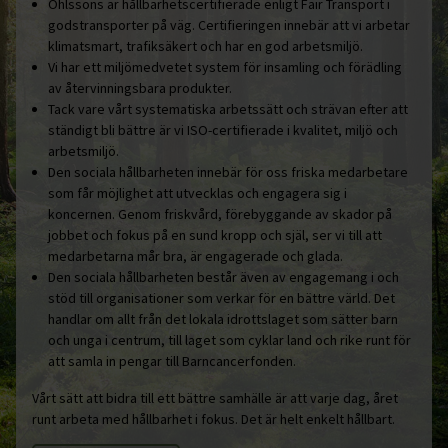
Ohlssons är hållbarhetscertifierade enligt Fair Transport i
godstransporter på väg. Certifieringen innebär att vi arbetar
klimatsmart, trafiksäkert och har en god arbetsmiljö.
Vi har ett miljömedvetet system för insamling och förädling
av återvinningsbara produkter.
Tack vare vårt systematiska arbetssätt och strävan efter att
ständigt bli bättre är vi ISO-certifierade i kvalitet, miljö och
arbetsmiljö.
Den sociala hållbarheten innebär för oss friska medarbetare
som får möjlighet att utvecklas och engagera sig i
koncernen. Genom friskvård, förebyggande av skador på
jobbet och fokus på en sund kropp och själ, ser vi till att
medarbetarna mår bra, är engagerade och glada.
Den sociala hållbarheten består även av engagemang i och
stöd till organisationer som verkar för en bättre värld. Det
handlar om allt från det lokala idrottslaget som sätter barn
och unga i centrum, till laget som cyklar land och rike runt för
att samla in pengar till Barncancerfonden.
Vårt sätt att bidra till ett bättre samhälle är att varje dag, året
runt arbeta med hållbarhet i fokus. Det är helt enkelt hållbart.