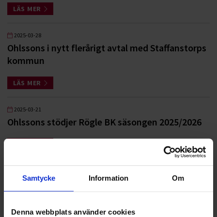
LÄS MER
2025-03-28
Ohlssons i nytt flerårigt avtal med Staffanstorps
kommun
LÄS MER
2025-03-21
Ohlssons stödjer Rögle BK säsongen 2025/2026
LÄS MER
2025-02-26
Samtycke
Information
Om
Air Liquide och Ohlssons i nytt samarbete
LÄS MER
Denna webbplats använder cookies