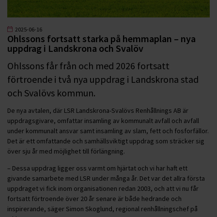
2025-06-16
Ohlssons fortsatt starka på hemmaplan – nya
uppdrag i Landskrona och Svalöv
Ohlssons får från och med 2026 fortsatt
förtroende i två nya uppdrag i Landskrona stad
och Svalövs kommun.
De nya avtalen, där LSR Landskrona-Svalövs Renhållnings AB är
uppdragsgivare, omfattar insamling av kommunalt avfall och avfall
under kommunalt ansvar samt insamling av slam, fett och fosforfällor.
Det är ett omfattande och samhällsviktigt uppdrag som sträcker sig
över sju år med möjlighet till förlängning.
– Dessa uppdrag ligger oss varmt om hjärtat och vi har haft ett
givande samarbete med LSR under många år. Det var det allra första
uppdraget vi fick inom organisationen redan 2003, och att vi nu får
fortsatt förtroende över 20 år senare är både hedrande och
inspirerande, säger Simon Skoglund, regional renhållningschef på