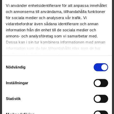
Vi använder enhetsidentifierare för att anpassa innehållet
2024-11-18
och annonserna till användarna, tillhandahålla funktioner
Air Liquide och Ohlssons i nytt samarbete
för sociala medier och analysera vår trafik. Vi
vidarebefordrar även sådana identifierare och annan
LÄS MER
information från din enhet till de sociala medier och
annons- och analysföretag som vi samarbetar med.
2024-08-15
Dessa kan i sin tur kombinera informationen med annan
Ohlssons i nytt renhållningsuppdrag i
information som du har tillhandahållit eller som de har
Hässleholm
samlat in när du har använt deras tjänster.
Samtyckesval
LÄS MER
Nödvändig
2024-04-22
Inställningar
Ohlssons slamavdelning i nya uppdrag på
Österlen
Statistik
LÄS MER