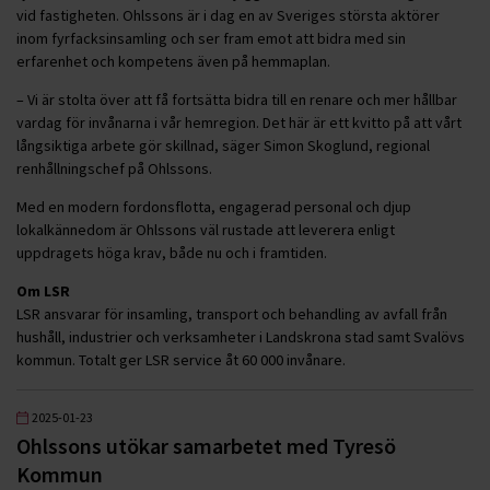
vid fastigheten. Ohlssons är i dag en av Sveriges största aktörer
inom fyrfacksinsamling och ser fram emot att bidra med sin
erfarenhet och kompetens även på hemmaplan.
– Vi är stolta över att få fortsätta bidra till en renare och mer hållbar
vardag för invånarna i vår hemregion. Det här är ett kvitto på att vårt
långsiktiga arbete gör skillnad, säger Simon Skoglund, regional
renhållningschef på Ohlssons.
Med en modern fordonsflotta, engagerad personal och djup
lokalkännedom är Ohlssons väl rustade att leverera enligt
uppdragets höga krav, både nu och i framtiden.
Om LSR
LSR ansvarar för insamling, transport och behandling av avfall från
hushåll, industrier och verksamheter i Landskrona stad samt Svalövs
kommun. Totalt ger LSR service åt 60 000 invånare.
2025-01-23
Ohlssons utökar samarbetet med Tyresö
Kommun