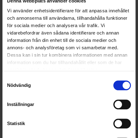
Denna webbplats använder cookies
LÄS MER
Vi använder enhetsidentifierare för att anpassa innehållet
och annonserna till användarna, tillhandahålla funktioner
för sociala medier och analysera vår trafik. Vi
2022-01-28
vidarebefordrar även sådana identifierare och annan
Fortsatt samarbete med Skånela
information från din enhet till de sociala medier och
annons- och analysföretag som vi samarbetar med.
LÄS MER
Dessa kan i sin tur kombinera informationen med annan
information som du har tillhandahållit eller som de har
2021-07-07
samlat in när du har använt deras tjänster.
Ohlssons i nytt avtal med Stockholms Hamnar
Samtyckesval
Nödvändig
LÄS MER
Inställningar
2021-05-31
Nu startar Ohlssons hållbara Pantamera-uppdrag
i Stockholm/Mälardalen
Statistik
LÄS MER