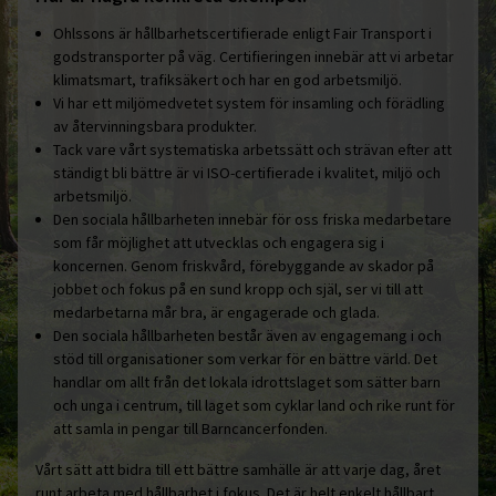
Ohlssons är hållbarhetscertifierade enligt Fair Transport i
godstransporter på väg. Certifieringen innebär att vi arbetar
klimatsmart, trafiksäkert och har en god arbetsmiljö.
Vi har ett miljömedvetet system för insamling och förädling
av återvinningsbara produkter.
Tack vare vårt systematiska arbetssätt och strävan efter att
ständigt bli bättre är vi ISO-certifierade i kvalitet, miljö och
arbetsmiljö.
Den sociala hållbarheten innebär för oss friska medarbetare
som får möjlighet att utvecklas och engagera sig i
koncernen. Genom friskvård, förebyggande av skador på
jobbet och fokus på en sund kropp och själ, ser vi till att
medarbetarna mår bra, är engagerade och glada.
Den sociala hållbarheten består även av engagemang i och
stöd till organisationer som verkar för en bättre värld. Det
handlar om allt från det lokala idrottslaget som sätter barn
och unga i centrum, till laget som cyklar land och rike runt för
att samla in pengar till Barncancerfonden.
Vårt sätt att bidra till ett bättre samhälle är att varje dag, året
runt arbeta med hållbarhet i fokus. Det är helt enkelt hållbart.