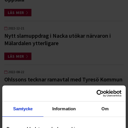
LÄS MER
2022-12-21
Nytt slamuppdrag i Nacka utökar närvaron i
Mälardalen ytterligare
LÄS MER
2022-08-22
Ohlssons tecknar ramavtal med Tyresö Kommun
LÄS MER
2022-02-11
Samtycke
Information
Om
Vår snabba expansion i Stockholmsområdet
fortsätter