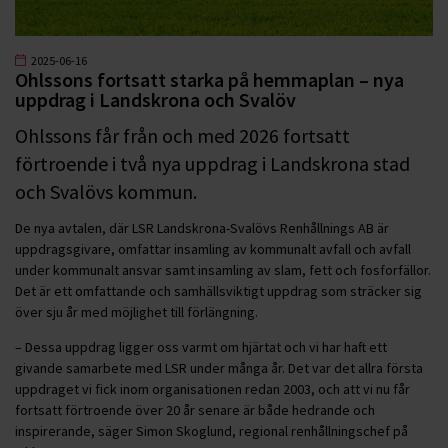
2025-06-16
Ohlssons fortsatt starka på hemmaplan – nya
uppdrag i Landskrona och Svalöv
Ohlssons får från och med 2026 fortsatt
förtroende i två nya uppdrag i Landskrona stad
och Svalövs kommun.
De nya avtalen, där LSR Landskrona-Svalövs Renhållnings AB är
uppdragsgivare, omfattar insamling av kommunalt avfall och avfall
under kommunalt ansvar samt insamling av slam, fett och fosforfällor.
Det är ett omfattande och samhällsviktigt uppdrag som sträcker sig
över sju år med möjlighet till förlängning.
– Dessa uppdrag ligger oss varmt om hjärtat och vi har haft ett
givande samarbete med LSR under många år. Det var det allra första
uppdraget vi fick inom organisationen redan 2003, och att vi nu får
fortsatt förtroende över 20 år senare är både hedrande och
inspirerande, säger Simon Skoglund, regional renhållningschef på