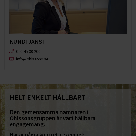
KUNDTJÄNST
010-45 00 200​
info@ohlssons.se
HELT ENKELT HÅLLBART
Den gemensamma nämnaren i
Ohlssonsgruppen är vårt hållbara
engagemang.
Här är några konkreta exempel: