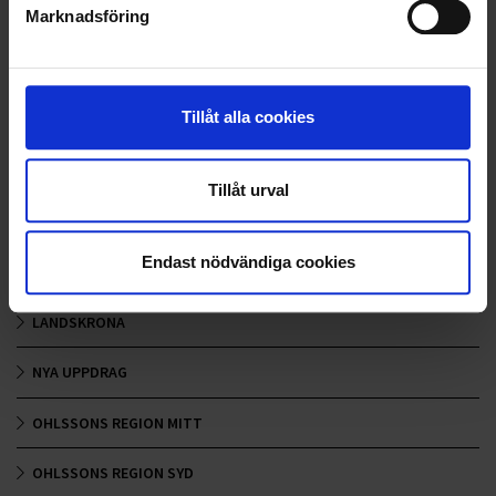
Marknadsföring
<
1
2
3
>
Tillåt alla cookies
Nyheter
Tillåt urval
ALLA
Endast nödvändiga cookies
HÅLLBARHET
LANDSKRONA
NYA UPPDRAG
OHLSSONS REGION MITT
OHLSSONS REGION SYD