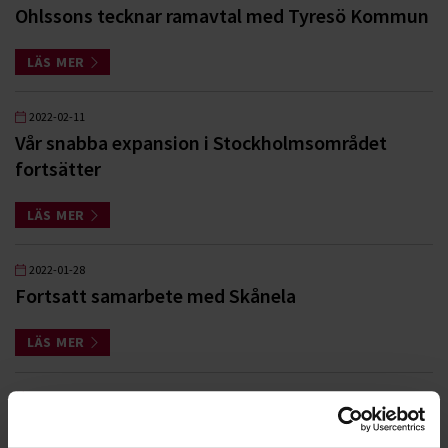
Ohlssons tecknar ramavtal med Tyresö Kommun
LÄS MER
2022-02-11
Vår snabba expansion i Stockholmsområdet
fortsätter
LÄS MER
2022-01-28
Fortsatt samarbete med Skånela
LÄS MER
2021-07-07
Ohlssons i nytt avtal med Stockholms Hamnar