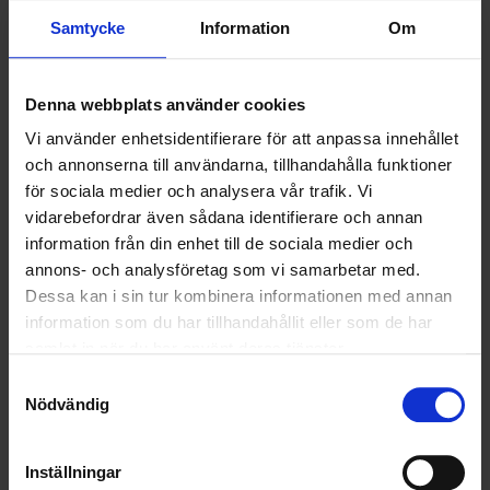
LÄS MER
Samtycke
Information
Om
2021-05-31
Denna webbplats använder cookies
Nu startar Ohlssons hållbara Pantamera-uppdrag
i Stockholm/Mälardalen
Vi använder enhetsidentifierare för att anpassa innehållet
och annonserna till användarna, tillhandahålla funktioner
LÄS MER
för sociala medier och analysera vår trafik. Vi
vidarebefordrar även sådana identifierare och annan
information från din enhet till de sociala medier och
annons- och analysföretag som vi samarbetar med.
<
1
2
3
>
Dessa kan i sin tur kombinera informationen med annan
information som du har tillhandahållit eller som de har
samlat in när du har använt deras tjänster.
Nyheter
Samtyckesval
Nödvändig
ALLA
HÅLLBARHET
Inställningar