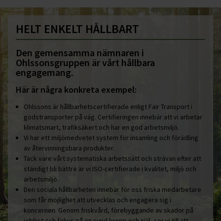
HELT ENKELT HÅLLBART
Den gemensamma nämnaren i
Ohlssonsgruppen är vårt hållbara
engagemang.
Här är några konkreta exempel:
Ohlssons är hållbarhetscertifierade enligt Fair Transport i
godstransporter på väg. Certifieringen innebär att vi arbetar
klimatsmart, trafiksäkert och har en god arbetsmiljö.
Vi har ett miljömedvetet system för insamling och förädling
av återvinningsbara produkter.
Tack vare vårt systematiska arbetssätt och strävan efter att
ständigt bli bättre är vi ISO-certifierade i kvalitet, miljö och
arbetsmiljö.
Den sociala hållbarheten innebär för oss friska medarbetare
som får möjlighet att utvecklas och engagera sig i
koncernen. Genom friskvård, förebyggande av skador på
jobbet och fokus på en sund kropp och själ, ser vi till att