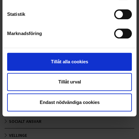
LANDSKRONA
Statistik
NYA UPPDRAG
Marknadsföring
OHLSSONS REGION MITT
OHLSSONS REGION SYD
Tillåt alla cookies
OHLSSONS REGION VÄST
OHLSSONSKOLLEGOR
Tillåt urval
RENHÅLLNING
Endast nödvändiga cookies
SAMARBETEN
SOCIALT ANSVAR
VELLINGE