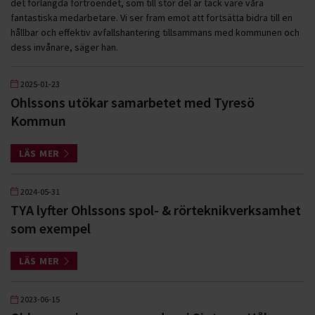
det förlängda förtroendet, som till stor del är tack vare våra
fantastiska medarbetare. Vi ser fram emot att fortsätta bidra till en
hållbar och effektiv avfallshantering tillsammans med kommunen och
dess invånare, säger han.
2025-01-23
Ohlssons utökar samarbetet med Tyresö
Kommun
LÄS MER
2024-05-31
TYA lyfter Ohlssons spol- & rörteknikverksamhet
som exempel
LÄS MER
2023-06-15