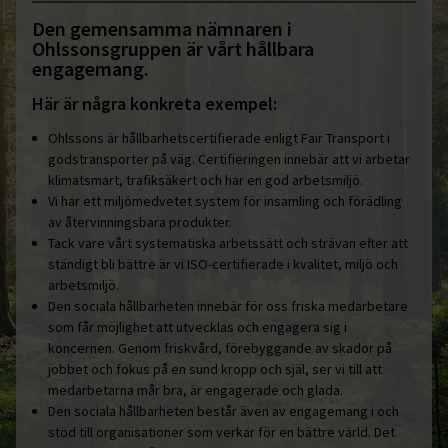
Den gemensamma nämnaren i
Ohlssonsgruppen är vårt hållbara
engagemang.
Här är några konkreta exempel:
Ohlssons är hållbarhetscertifierade enligt Fair Transport i
godstransporter på väg. Certifieringen innebär att vi arbetar
klimatsmart, trafiksäkert och har en god arbetsmiljö.
Vi har ett miljömedvetet system för insamling och förädling
av återvinningsbara produkter.
Tack vare vårt systematiska arbetssätt och strävan efter att
ständigt bli bättre är vi ISO-certifierade i kvalitet, miljö och
arbetsmiljö.
Den sociala hållbarheten innebär för oss friska medarbetare
som får möjlighet att utvecklas och engagera sig i
koncernen. Genom friskvård, förebyggande av skador på
jobbet och fokus på en sund kropp och själ, ser vi till att
medarbetarna mår bra, är engagerade och glada.
Den sociala hållbarheten består även av engagemang i och
stöd till organisationer som verkar för en bättre värld. Det