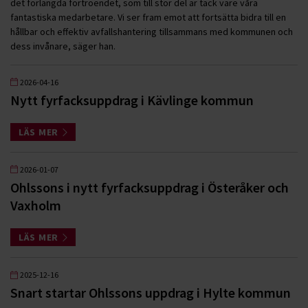
det förlängda förtroendet, som till stor del är tack vare våra
fantastiska medarbetare. Vi ser fram emot att fortsätta bidra till en
hållbar och effektiv avfallshantering tillsammans med kommunen och
dess invånare, säger han.
2026-04-16
Nytt fyrfacksuppdrag i Kävlinge kommun
LÄS MER
2026-01-07
Ohlssons i nytt fyrfacksuppdrag i Österåker och
Vaxholm
LÄS MER
2025-12-16
Snart startar Ohlssons uppdrag i Hylte kommun