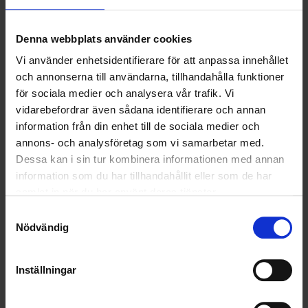
2025-02-26
Air Liquide och Ohlssons i nytt samarbete
Denna webbplats använder cookies
Vi använder enhetsidentifierare för att anpassa innehållet
LÄS MER
och annonserna till användarna, tillhandahålla funktioner
för sociala medier och analysera vår trafik. Vi
vidarebefordrar även sådana identifierare och annan
<
1
2
3
4
5
>
information från din enhet till de sociala medier och
annons- och analysföretag som vi samarbetar med.
Dessa kan i sin tur kombinera informationen med annan
Nyheter
information som du har tillhandahållit eller som de har
samlat in när du har använt deras tjänster.
ALLA
Samtyckesval
Nödvändig
HÅLLBARHET
Inställningar
LANDSKRONA
NYA UPPDRAG