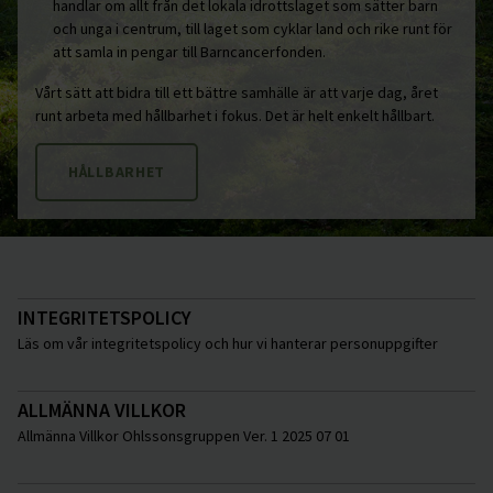
handlar om allt från det lokala idrottslaget som sätter barn
och unga i centrum, till laget som cyklar land och rike runt för
att samla in pengar till Barncancerfonden.
Vårt sätt att bidra till ett bättre samhälle är att varje dag, året
runt arbeta med hållbarhet i fokus. Det är helt enkelt hållbart.
HÅLLBARHET
INTEGRITETSPOLICY
Läs om vår integritetspolicy och hur vi hanterar personuppgifter
ALLMÄNNA VILLKOR
Allmänna Villkor Ohlssonsgruppen Ver. 1 2025 07 01