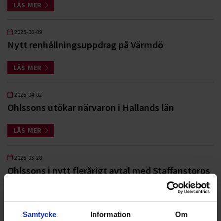
LÄS MER
2025-06-09
Nytt renhållningsuppdrag på Värmdö
LÄS MER
2025-04-02
Ohlssons utökar närvaron i Hallands län
LÄS MER
2025-03-28
Ohlssons i nytt flerårigt avtal med Staffanstorps
kommun
LÄS MER
Samtycke
Information
Om