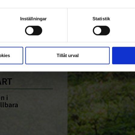
Inställningar
Statistik
2
3
4
5
>
okies
Tillåt urval
ART
n i
llbara