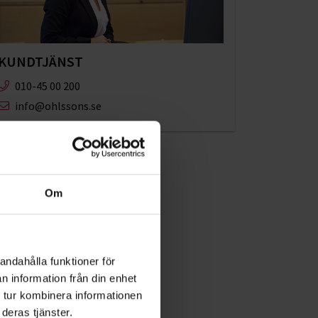
KUNDTJÄNST
010-45 00 200​
info@ohlssons.se
Om
andahålla funktioner för
n information från din enhet
 tur kombinera informationen
deras tjänster.