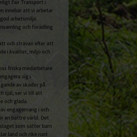
ligt Fair Transport i
n innebär att vi arbetar
 god arbetsmiljö.
insamling och förädling
tt och strävan efter att
de i kvalitet, miljö och
 oss friska medarbetare
engagera sig i
ggande av skador på
jäl, ser vi till att
e och glada.
n av engagemang i och
r en bättre värld. Det
tslaget som sätter barn
lar land och rike runt