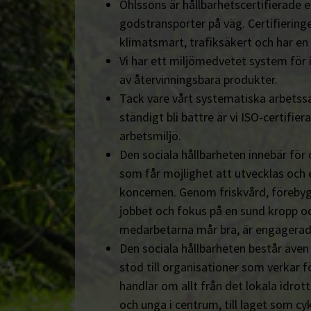
Ohlssons är hållbarhetscertifierade en
godstransporter på väg. Certifieringe
klimatsmart, trafiksäkert och har en
Vi har ett miljömedvetet system för 
av återvinningsbara produkter.
Tack vare vårt systematiska arbetssä
ständigt bli bättre är vi ISO-certifiera
arbetsmiljö.
Den sociala hållbarheten innebär för
som får möjlighet att utvecklas och 
koncernen. Genom friskvård, föreby
jobbet och fokus på en sund kropp och s
medarbetarna mår bra, är engagerad
Den sociala hållbarheten består äve
stöd till organisationer som verkar fö
handlar om allt från det lokala idrot
och unga i centrum, till laget som cyk