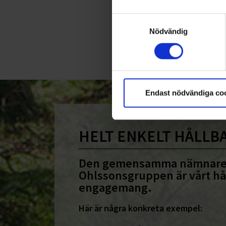
Samtyckesval
Nödvändig
<
1
Endast nödvändiga co
HELT ENKELT HÅLLB
Den gemensamma nämnare
Ohlssonsgruppen är vårt hå
engagemang.
Här är några konkreta exempel: