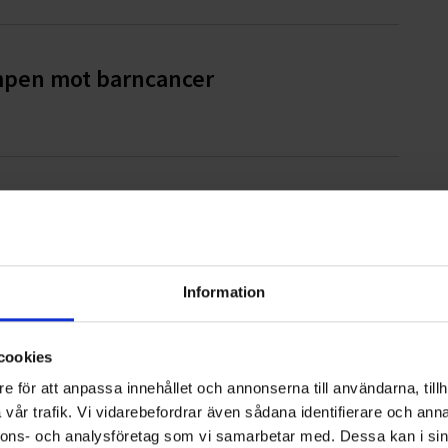
ampen mot barncancer
ampen mot barncancer
Information
ampen mot barncancer
cookies
e för att anpassa innehållet och annonserna till användarna, tillh
vår trafik. Vi vidarebefordrar även sådana identifierare och anna
nnons- och analysföretag som vi samarbetar med. Dessa kan i sin