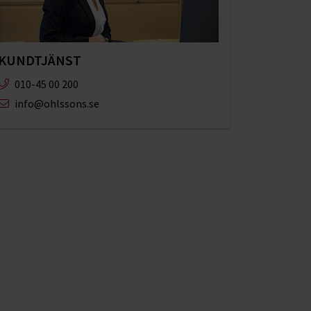
KUNDTJÄNST
010-45 00 200​
info@ohlssons.se