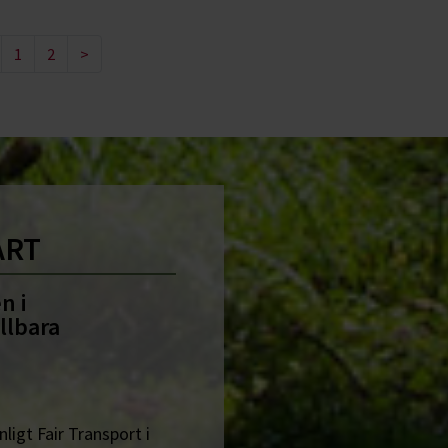
1
2
>
ART
n i
llbara
ligt Fair Transport i