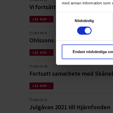
med annan information som du 
Vi fortsätter stödja kampen mo
Samtyckesval
LÄS MER
Nödvändig
2022-04-01
Ohlssons - officiell hållbarhetsp
Endast nödvändiga co
LÄS MER
2022-01-28
Fortsatt samarbete med Skåne
LÄS MER
2021-12-23
Julgåvan 2021 till Hjärnfonden