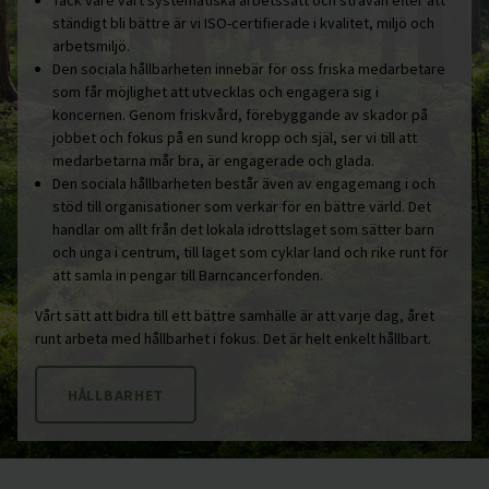
Tack vare vårt systematiska arbetssätt och strävan efter att
ständigt bli bättre är vi ISO-certifierade i kvalitet, miljö och
arbetsmiljö.
Den sociala hållbarheten innebär för oss friska medarbetare
som får möjlighet att utvecklas och engagera sig i
koncernen. Genom friskvård, förebyggande av skador på
jobbet och fokus på en sund kropp och själ, ser vi till att
medarbetarna mår bra, är engagerade och glada.
Den sociala hållbarheten består även av engagemang i och
stöd till organisationer som verkar för en bättre värld. Det
handlar om allt från det lokala idrottslaget som sätter barn
och unga i centrum, till laget som cyklar land och rike runt för
att samla in pengar till Barncancerfonden.
Vårt sätt att bidra till ett bättre samhälle är att varje dag, året
runt arbeta med hållbarhet i fokus. Det är helt enkelt hållbart.
HÅLLBARHET