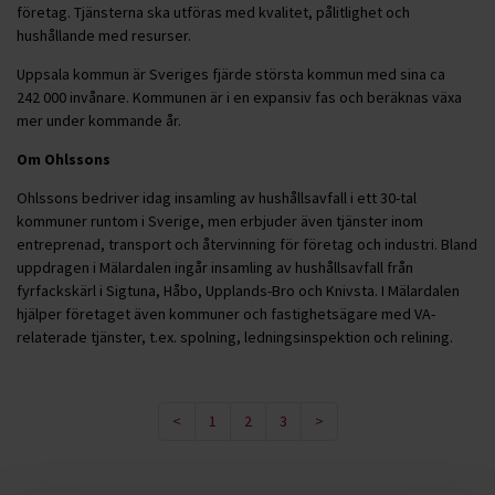
företag. Tjänsterna ska utföras med kvalitet, pålitlighet och
hushållande med resurser.
Uppsala kommun är Sveriges fjärde största kommun med sina ca
242 000 invånare. Kommunen är i en expansiv fas och beräknas växa
mer under kommande år.
Om Ohlssons
Ohlssons bedriver idag insamling av hushållsavfall i ett 30-tal
kommuner runtom i Sverige, men erbjuder även tjänster inom
entreprenad, transport och återvinning för företag och industri. Bland
uppdragen i Mälardalen ingår insamling av hushållsavfall från
fyrfackskärl i Sigtuna, Håbo, Upplands-Bro och Knivsta. I Mälardalen
hjälper företaget även kommuner och fastighetsägare med VA-
relaterade tjänster, t.ex. spolning, ledningsinspektion och relining.
<
1
2
3
>