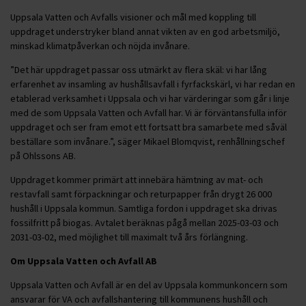
Uppsala Vatten och Avfalls visioner och mål med koppling till
uppdraget understryker bland annat vikten av en god arbetsmiljö,
minskad klimatpåverkan och nöjda invånare.
”Det här uppdraget passar oss utmärkt av flera skäl: vi har lång
erfarenhet av insamling av hushållsavfall i fyrfackskärl, vi har redan en
etablerad verksamhet i Uppsala och vi har värderingar som går i linje
med de som Uppsala Vatten och Avfall har. Vi är förväntansfulla inför
uppdraget och ser fram emot ett fortsatt bra samarbete med såväl
beställare som invånare.”, säger Mikael Blomqvist, renhållningschef
på Ohlssons AB.
Uppdraget kommer primärt att innebära hämtning av mat- och
restavfall samt förpackningar och returpapper från drygt 26 000
hushåll i Uppsala kommun. Samtliga fordon i uppdraget ska drivas
fossilfritt på biogas. Avtalet beräknas pågå mellan 2025-03-03 och
2031-03-02, med möjlighet till maximalt två års förlängning.
Om Uppsala Vatten och Avfall AB
Uppsala Vatten och Avfall är en del av Uppsala kommunkoncern som
ansvarar för VA och avfallshantering till kommunens hushåll och