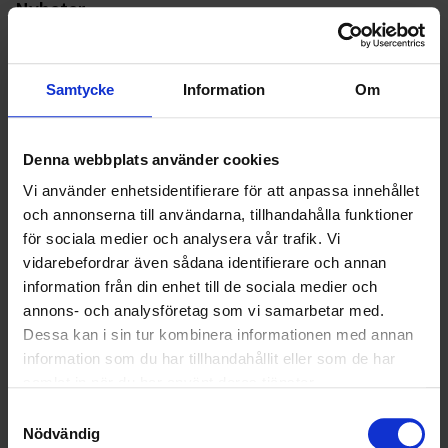
Nyheter
ALLA
Samtycke
Information
Om
HÅLLBARHET
LANDSKRONA
Denna webbplats använder cookies
Vi använder enhetsidentifierare för att anpassa innehållet
NYA UPPDRAG
och annonserna till användarna, tillhandahålla funktioner
för sociala medier och analysera vår trafik. Vi
OHLSSONS REGION MITT
vidarebefordrar även sådana identifierare och annan
information från din enhet till de sociala medier och
OHLSSONS REGION SYD
annons- och analysföretag som vi samarbetar med.
Dessa kan i sin tur kombinera informationen med annan
OHLSSONS REGION VÄST
information som du har tillhandahållit eller som de har
OHLSSONSKOLLEGOR
samlat in när du har använt deras tjänster.
Samtyckesval
RENHÅLLNING
Nödvändig