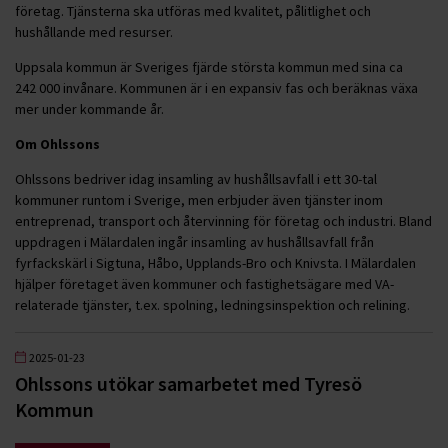
företag. Tjänsterna ska utföras med kvalitet, pålitlighet och
hushållande med resurser.
Uppsala kommun är Sveriges fjärde största kommun med sina ca
242 000 invånare. Kommunen är i en expansiv fas och beräknas växa
mer under kommande år.
Om Ohlssons
Ohlssons bedriver idag insamling av hushållsavfall i ett 30-tal
kommuner runtom i Sverige, men erbjuder även tjänster inom
entreprenad, transport och återvinning för företag och industri. Bland
uppdragen i Mälardalen ingår insamling av hushållsavfall från
fyrfackskärl i Sigtuna, Håbo, Upplands-Bro och Knivsta. I Mälardalen
hjälper företaget även kommuner och fastighetsägare med VA-
relaterade tjänster, t.ex. spolning, ledningsinspektion och relining.
2025-01-23
Ohlssons utökar samarbetet med Tyresö
Kommun