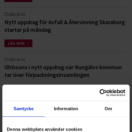
2023-02-22
Nytt uppdrag för Avfall & Återvinning Skaraborg
startar på måndag
LÄS MER
2023-01-31
Ohlssons i nytt uppdrag när Kungälvs kommun
tar över förpackningsinsamlingen
LÄS MER
2022-12-21
Samtycke
Information
Om
Nytt slamuppdrag i Nacka utökar närvaron i
Mälardalen ytterligare
Denna webbplats använder cookies