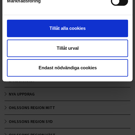
Marknadsföring
<
1
2
3
4
5
>
Tillåt alla cookies
Nyheter
Tillåt urval
ALLA
HÅLLBARHET
Endast nödvändiga cookies
LANDSKRONA
NYA UPPDRAG
OHLSSONS REGION MITT
OHLSSONS REGION SYD