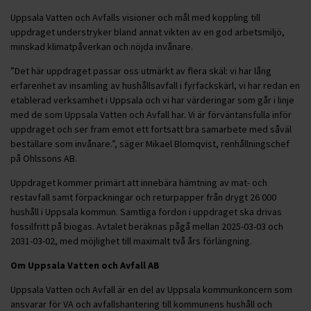
Uppsala Vatten och Avfalls visioner och mål med koppling till
uppdraget understryker bland annat vikten av en god arbetsmiljö,
minskad klimatpåverkan och nöjda invånare.
”Det här uppdraget passar oss utmärkt av flera skäl: vi har lång
erfarenhet av insamling av hushållsavfall i fyrfackskärl, vi har redan en
etablerad verksamhet i Uppsala och vi har värderingar som går i linje
med de som Uppsala Vatten och Avfall har. Vi är förväntansfulla inför
uppdraget och ser fram emot ett fortsatt bra samarbete med såväl
beställare som invånare.”, säger Mikael Blomqvist, renhållningschef
på Ohlssons AB.
Uppdraget kommer primärt att innebära hämtning av mat- och
restavfall samt förpackningar och returpapper från drygt 26 000
hushåll i Uppsala kommun. Samtliga fordon i uppdraget ska drivas
fossilfritt på biogas. Avtalet beräknas pågå mellan 2025-03-03 och
2031-03-02, med möjlighet till maximalt två års förlängning.
Om Uppsala Vatten och Avfall AB
Uppsala Vatten och Avfall är en del av Uppsala kommunkoncern som
ansvarar för VA och avfallshantering till kommunens hushåll och