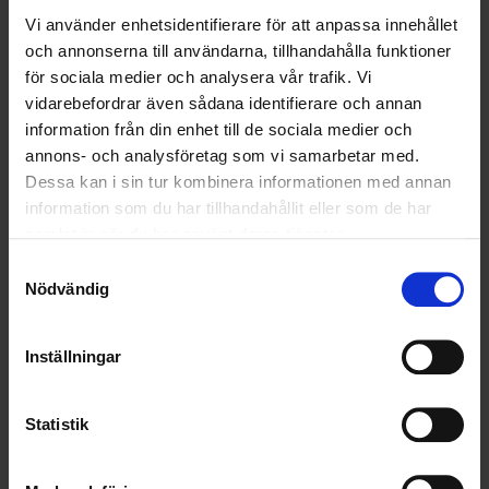
LÄS MER
Vi använder enhetsidentifierare för att anpassa innehållet
och annonserna till användarna, tillhandahålla funktioner
2022-08-22
för sociala medier och analysera vår trafik. Vi
Ohlssons tecknar ramavtal med Tyresö Kommun
vidarebefordrar även sådana identifierare och annan
information från din enhet till de sociala medier och
LÄS MER
annons- och analysföretag som vi samarbetar med.
Dessa kan i sin tur kombinera informationen med annan
2022-08-10
information som du har tillhandahållit eller som de har
Ohlssons bryter ny mark i Skaraborg - vinner
samlat in när du har använt deras tjänster.
renhållningsuppdrag i sex kommuner
Samtyckesval
Nödvändig
LÄS MER
Inställningar
2022-05-30
Nytt uppdrag för NSR i Bjuv och Åstorp
Statistik
LÄS MER