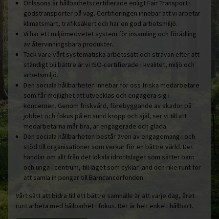
Ohlssons är hållbarhetscertifierade enligt Fair Transport i
godstransporter på väg. Certifieringen innebär att vi arbetar
klimatsmart, trafiksäkert och har en god arbetsmiljö.
Vi har ett miljömedvetet system för insamling och förädling
av återvinningsbara produkter.
Tack vare vårt systematiska arbetssätt och strävan efter att
ständigt bli bättre är vi ISO-certifierade i kvalitet, miljö och
arbetsmiljö.
Den sociala hållbarheten innebär för oss friska medarbetare
som får möjlighet att utvecklas och engagera sig i
koncernen. Genom friskvård, förebyggande av skador på
jobbet och fokus på en sund kropp och själ, ser vi till att
medarbetarna mår bra, är engagerade och glada.
Den sociala hållbarheten består även av engagemang i och
stöd till organisationer som verkar för en bättre värld. Det
handlar om allt från det lokala idrottslaget som sätter barn
och unga i centrum, till laget som cyklar land och rike runt för
att samla in pengar till Barncancerfonden.
Vårt sätt att bidra till ett bättre samhälle är att varje dag, året
runt arbeta med hållbarhet i fokus. Det är helt enkelt hållbart.