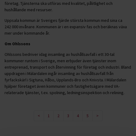
företag. Tjänsterna ska utföras med kvalitet, pålitlighet och
hushållande med resurser.
Uppsala kommun är Sveriges fjärde största kommun med sina ca
242 000 invånare. Kommunen är i en expansiv fas och beräknas växa
mer under kommande år.
Om Ohlssons
Ohlssons bedriver idag insamling av hushållsavfall i ett 30-tal
kommuner runtom i Sverige, men erbjuder även tjänster inom
entreprenad, transport och återvinning för företag och industri. Bland
uppdragen i Mälardalen ingår insamling av hushållsavfall från
fyrfackskärl i Sigtuna, Håbo, Upplands-Bro och Knivsta. I Mälardalen
hjälper företaget även kommuner och fastighetsägare med VA-
relaterade tjänster, t.ex. spolning, ledningsinspektion och relining.
<
1
2
3
4
5
>