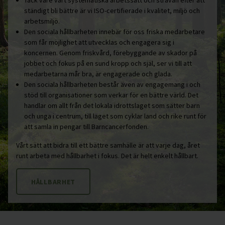
Tack vare vårt systematiska arbetssätt och strävan efter att
ständigt bli bättre är vi ISO-certifierade i kvalitet, miljö och
arbetsmiljö.
Den sociala hållbarheten innebär för oss friska medarbetare
som får möjlighet att utvecklas och engagera sig i
koncernen. Genom friskvård, förebyggande av skador på
jobbet och fokus på en sund kropp och själ, ser vi till att
medarbetarna mår bra, är engagerade och glada.
Den sociala hållbarheten består även av engagemang i och
stöd till organisationer som verkar för en bättre värld. Det
handlar om allt från det lokala idrottslaget som sätter barn
och unga i centrum, till laget som cyklar land och rike runt för
att samla in pengar till Barncancerfonden.
Vårt sätt att bidra till ett bättre samhälle är att varje dag, året
runt arbeta med hållbarhet i fokus. Det är helt enkelt hållbart.
HÅLLBARHET