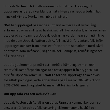
Uppsala Vatten och Avfalls visioner och mål med koppling till
uppdraget understryker bland annat vikten av en god arbetsmiljö,
minskad klimatpåverkan och nöjda invånare.
”Det här uppdraget passar oss utmärkt av flera skäl: vi har lång
erfarenhet av insamling av hushållsavfall i fyrfackskärl, vi har redan en
etablerad verksamhet i Uppsala och vi har värderingar som går i linje
med de som Uppsala Vatten och Avfall har. Vi är förväntansfulla inför
uppdraget och ser fram emot ett fortsatt bra samarbete med såväl
beställare som invånare.”, säger Mikael Blomqvist, renhållningschef
på Ohlssons AB.
Uppdraget kommer primärt att innebära hämtning av mat- och
restavfall samt förpackningar och returpapper från drygt 26 000
hushåll i Uppsala kommun. Samtliga fordon i uppdraget ska drivas
fossilfritt på biogas. Avtalet beräknas pågå mellan 2025-03-03 och
2031-03-02, med möjlighet till maximalt två års förlängning.
Om Uppsala Vatten och Avfall AB
Uppsala Vatten och Avfall är en del av Uppsala kommunkoncern som
ansvarar för VA och avfallshantering till kommunens hushåll och