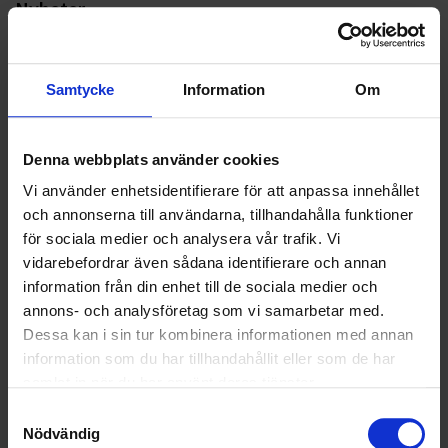
Nyheter
ALLA
Samtycke
Information
Om
HÅLLBARHET
LANDSKRONA
Denna webbplats använder cookies
Vi använder enhetsidentifierare för att anpassa innehållet
NYA UPPDRAG
och annonserna till användarna, tillhandahålla funktioner
för sociala medier och analysera vår trafik. Vi
OHLSSONS REGION MITT
vidarebefordrar även sådana identifierare och annan
information från din enhet till de sociala medier och
OHLSSONS REGION SYD
annons- och analysföretag som vi samarbetar med.
Dessa kan i sin tur kombinera informationen med annan
OHLSSONS REGION VÄST
information som du har tillhandahållit eller som de har
OHLSSONSKOLLEGOR
samlat in när du har använt deras tjänster.
Samtyckesval
RENHÅLLNING
Nödvändig