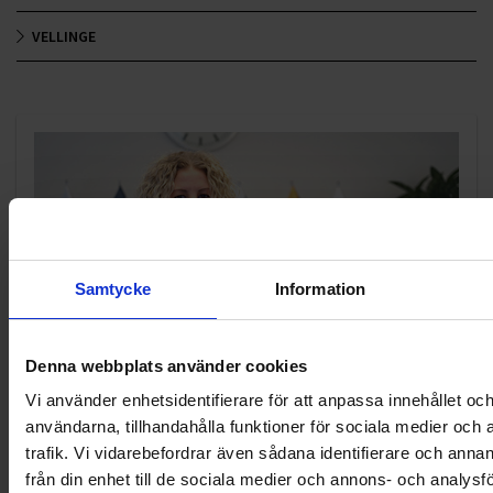
VELLINGE
Samtycke
Information
Denna webbplats använder cookies
KUNDTJÄNST
Vi använder enhetsidentifierare för att anpassa innehållet och
användarna, tillhandahålla funktioner för sociala medier och 
010-45 00 200​
trafik. Vi vidarebefordrar även sådana identifierare och anna
info@ohlssons.se
från din enhet till de sociala medier och annons- och analysf