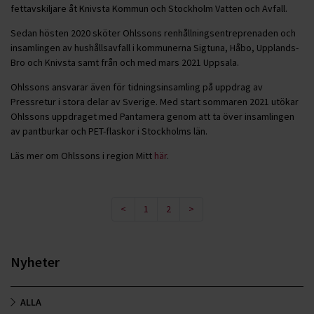
fettavskiljare åt Knivsta Kommun och Stockholm Vatten och Avfall.
Sedan hösten 2020 sköter Ohlssons renhållningsentreprenaden och
insamlingen av hushållsavfall i kommunerna Sigtuna, Håbo, Upplands-
Bro och Knivsta samt från och med mars 2021 Uppsala.
Ohlssons ansvarar även för tidningsinsamling på uppdrag av
Pressretur i stora delar av Sverige. Med start sommaren 2021 utökar
Ohlssons uppdraget med Pantamera genom att ta över insamlingen
av pantburkar och PET-flaskor i Stockholms län.
Läs mer om Ohlssons i region Mitt
här
.
<
1
2
>
Nyheter
ALLA