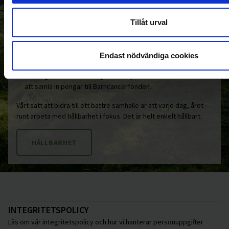
som får möjlighet att utvecklas och engagera sig i
koncernen. Genom friskvård, förebyggande av skador på
jobbet och fokus på en sund kropp och själ, ser vi till att
Tillåt urval
medarbetarna mår bra, är engagerade och glada.
Den sociala hållbarheten består även av engagemang i och
stöd till organisationer som verkar för en bättre värld. Det
Endast nödvändiga cookies
handlar om allt från det lokala idrottslaget som sätter barn
och unga i centrum, till laget som cyklar land och rike runt för
att samla in pengar till Barncancerfonden.
Vårt sätt att bidra till ett bättre samhälle är att varje dag, året
runt arbeta med hållbarhet i fokus. Det är helt enkelt hållbart.
HÅLLBARHET
INTEGRITETSPOLICY
Läs om vår integritetspolicy och hur vi hanterar personuppgifter