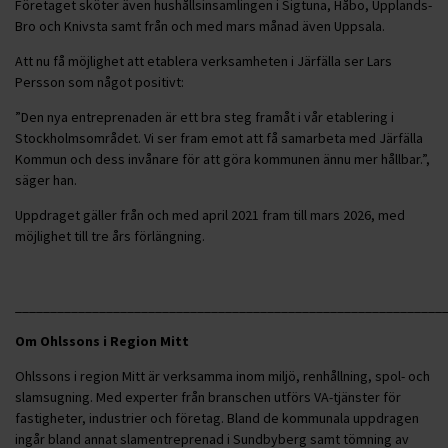
Företaget sköter även hushållsinsamlingen i Sigtuna, Håbo, Upplands-
Bro och Knivsta samt från och med mars månad även Uppsala.
Att nu få möjlighet att etablera verksamheten i Järfälla ser Lars
Persson som något positivt:
”Den nya entreprenaden är ett bra steg framåt i vår etablering i
Stockholmsområdet. Vi ser fram emot att få samarbeta med Järfälla
Kommun och dess invånare för att göra kommunen ännu mer hållbar.”,
säger han.
Uppdraget gäller från och med april 2021 fram till mars 2026, med
möjlighet till tre års förlängning.
_____________________________________________________________
Om Ohlssons i Region Mitt
Ohlssons i region Mitt är verksamma inom miljö, renhållning, spol- och
slamsugning. Med experter från branschen utförs VA-tjänster för
fastigheter, industrier och företag. Bland de kommunala uppdragen
ingår bland annat slamentreprenad i Sundbyberg samt tömning av