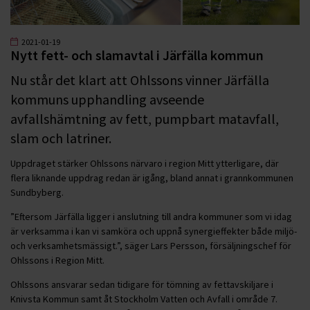
2021-01-19
Nytt fett- och slamavtal i Järfälla kommun
Nu står det klart att Ohlssons vinner Järfälla
kommuns upphandling avseende
avfallshämtning av fett, pumpbart matavfall,
slam och latriner.
Uppdraget stärker Ohlssons närvaro i region Mitt ytterligare, där
flera liknande uppdrag redan är igång, bland annat i grannkommunen
Sundbyberg.
”Eftersom Järfälla ligger i anslutning till andra kommuner som vi idag
är verksamma i kan vi samköra och uppnå synergieffekter både miljö-
och verksamhetsmässigt.”, säger Lars Persson, försäljningschef för
Ohlssons i Region Mitt.
Ohlssons ansvarar sedan tidigare för tömning av fettavskiljare i
Knivsta Kommun samt åt Stockholm Vatten och Avfall i område 7.