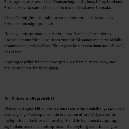
Företaget sköter även hushållsinsamlingen i Sigtuna, Håbo, Upplands-
Bro och Knivsta samt från och med mars månad även Uppsala.
Att nu få möjlighet att etablera verksamheten i Järfälla ser Lars
Persson som något positivt:
”Den nya entreprenaden är ett bra steg framåt i vår etablering i
Stockholmsområdet. Vi ser fram emot att få samarbeta med Järfälla
Kommun och dess invånare för att göra kommunen ännu mer hållbar.”,
säger han.
Uppdraget gäller från och med april 2021 fram till mars 2026, med
möjlighet till tre års förlängning.
_____________________________________________________________
Om Ohlssons i Region Mitt
Ohlssons i region Mitt är verksamma inom miljö, renhållning, spol- och
slamsugning. Med experter från branschen utförs VA-tjänster för
fastigheter, industrier och företag. Bland de kommunala uppdragen
ingår bland annat slamentreprenad i Sundbyberg samt tömning av