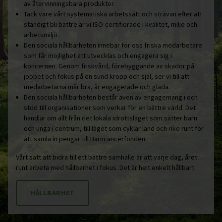
av återvinningsbara produkter.
Tack vare vårt systematiska arbetssätt och strävan efter att
ständigt bli bättre är vi ISO-certifierade i kvalitet, miljö och
arbetsmiljö.
Den sociala hållbarheten innebär för oss friska medarbetare
som får möjlighet att utvecklas och engagera sig i
koncernen. Genom friskvård, förebyggande av skador på
jobbet och fokus på en sund kropp och själ, ser vi till att
medarbetarna mår bra, är engagerade och glada.
Den sociala hållbarheten består även av engagemang i och
stöd till organisationer som verkar för en bättre värld. Det
handlar om allt från det lokala idrottslaget som sätter barn
och unga i centrum, till laget som cyklar land och rike runt för
att samla in pengar till Barncancerfonden.
Vårt sätt att bidra till ett bättre samhälle är att varje dag, året
runt arbeta med hållbarhet i fokus. Det är helt enkelt hållbart.
HÅLLBARHET