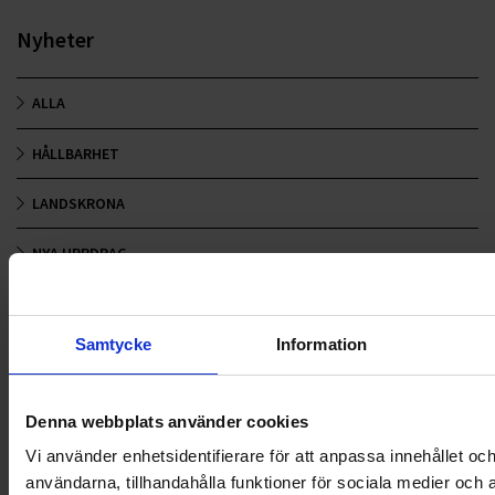
Nyheter
ALLA
HÅLLBARHET
LANDSKRONA
NYA UPPDRAG
OHLSSONS REGION MITT
Samtycke
Information
OHLSSONS REGION SYD
OHLSSONS REGION VÄST
Denna webbplats använder cookies
OHLSSONSKOLLEGOR
Vi använder enhetsidentifierare för att anpassa innehållet och
användarna, tillhandahålla funktioner för sociala medier och 