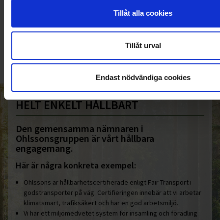
KUNDTJÄNST
Tillåt alla cookies
010-45 00 200​
info@ohlssons.se
Tillåt urval
Endast nödvändiga cookies
HELT ENKELT HÅLLBART
Den gemensamma nämnaren i
Ohlssonsgruppen är vårt hållbara
engagemang.
Här är några konkreta exempel:
Ohlssons är hållbarhetscertifierade enligt Fair Transport i
godstransporter på väg. Certifieringen innebär att vi arbetar
klimatsmart, trafiksäkert och har en god arbetsmiljö.
Vi har ett miljömedvetet system för insamling och förädling