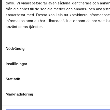
RENHÅLLNING
trafik. Vi vidarebefordrar även sådana identifierare och anna
från din enhet till de sociala medier och annons- och analysf
SAMARBETEN
samarbetar med. Dessa kan i sin tur kombinera informatio
information som du har tillhandahållit eller som de har samlat
SOCIALT ANSVAR
använt deras tjänster.
VELLINGE
Samtyckesval
Nödvändig
Inställningar
Statistik
Marknadsföring