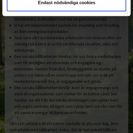
Endast nödvändiga cookies
Ohlssons är hållbarhetscertifierade enligt Fair Transport i
godstransporter på väg. Certifieringen innebär att vi arbetar
klimatsmart, trafiksäkert och har en god arbetsmiljö.
Vi har ett miljömedvetet system för insamling och förädling
av återvinningsbara produkter.
Tack vare vårt systematiska arbetssätt och strävan efter att
ständigt bli bättre är vi ISO-certifierade i kvalitet, miljö och
arbetsmiljö.
Den sociala hållbarheten innebär för oss friska medarbetare
som får möjlighet att utvecklas och engagera sig i
koncernen. Genom friskvård, förebyggande av skador på
jobbet och fokus på en sund kropp och själ, ser vi till att
medarbetarna mår bra, är engagerade och glada.
Den sociala hållbarheten består även av engagemang i och
stöd till organisationer som verkar för en bättre värld. Det
handlar om allt från det lokala idrottslaget som sätter barn
och unga i centrum, till laget som cyklar land och rike runt för
att samla in pengar till Barncancerfonden.
Vårt sätt att bidra till ett bättre samhälle är att varje dag, året
runt arbeta med hållbarhet i fokus. Det är helt enkelt hållbart.