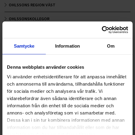
OHLSSONS REGION VÄST
OHLSSONSKOLLEGOR
RENHÅLLNING
SAMARBETEN
Samtycke
Information
Om
SOCIALT ANSVAR
Denna webbplats använder cookies
VELLINGE
Vi använder enhetsidentifierare för att anpassa innehållet
och annonserna till användarna, tillhandahålla funktioner
för sociala medier och analysera vår trafik. Vi
vidarebefordrar även sådana identifierare och annan
information från din enhet till de sociala medier och
annons- och analysföretag som vi samarbetar med.
Dessa kan i sin tur kombinera informationen med annan
information som du har tillhandahållit eller som de har
samlat in när du har använt deras tjänster.