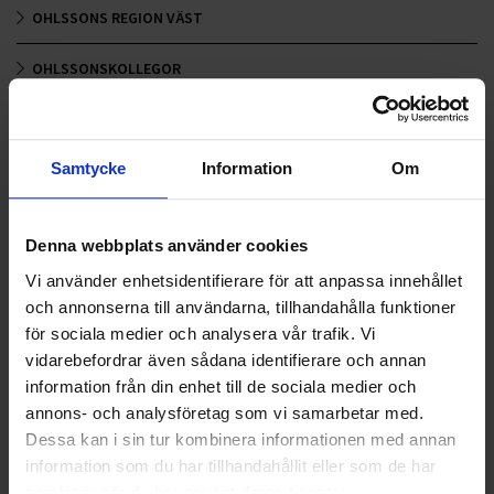
OHLSSONS REGION VÄST
OHLSSONSKOLLEGOR
RENHÅLLNING
SAMARBETEN
Samtycke
Information
Om
SOCIALT ANSVAR
Denna webbplats använder cookies
VELLINGE
Vi använder enhetsidentifierare för att anpassa innehållet
och annonserna till användarna, tillhandahålla funktioner
för sociala medier och analysera vår trafik. Vi
vidarebefordrar även sådana identifierare och annan
information från din enhet till de sociala medier och
annons- och analysföretag som vi samarbetar med.
Dessa kan i sin tur kombinera informationen med annan
information som du har tillhandahållit eller som de har
samlat in när du har använt deras tjänster.