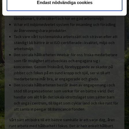
Endast nödvändiga cookies
Ohlssons är hållbarhetscertifierade enligt Fair Transport i
godstransporter på väg. Certifieringen innebär att vi arbetar
klimatsmart, trafiksäkert och har en god arbetsmiljö.
Vi har ett miljömedvetet system för insamling och förädling
av återvinningsbara produkter.
Tack vare vårt systematiska arbetssätt och strävan efter att
ständigt bli bättre är vi ISO-certifierade i kvalitet, miljö och
arbetsmiljö.
Den sociala hållbarheten innebär för oss friska medarbetare
som får möjlighet att utvecklas och engagera sig i
koncernen. Genom friskvård, förebyggande av skador på
jobbet och fokus på en sund kropp och själ, ser vi till att
medarbetarna mår bra, är engagerade och glada.
Den sociala hållbarheten består även av engagemang i och
stöd till organisationer som verkar för en bättre värld. Det
handlar om allt från det lokala idrottslaget som sätter barn
och unga i centrum, till laget som cyklar land och rike runt för
att samla in pengar till Barncancerfonden.
Vårt sätt att bidra till ett bättre samhälle är att varje dag, året
runt arbeta med hållbarhet i fokus. Det är helt enkelt hållbart.