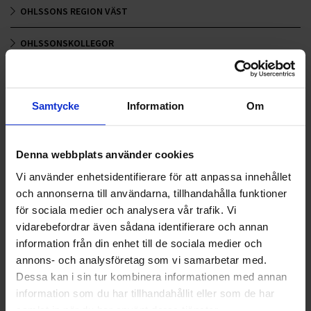
OHLSSONS REGION VÄST
OHLSSONSKOLLEGOR
RENHÅLLNING
SAMARBETEN
Samtycke
Information
Om
SOCIALT ANSVAR
Denna webbplats använder cookies
VELLINGE
Vi använder enhetsidentifierare för att anpassa innehållet
och annonserna till användarna, tillhandahålla funktioner
för sociala medier och analysera vår trafik. Vi
vidarebefordrar även sådana identifierare och annan
information från din enhet till de sociala medier och
annons- och analysföretag som vi samarbetar med.
Dessa kan i sin tur kombinera informationen med annan
information som du har tillhandahållit eller som de har
samlat in när du har använt deras tjänster.