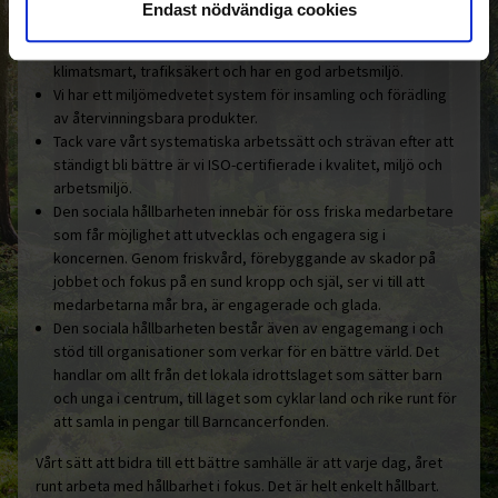
Endast nödvändiga cookies
Ohlssons är hållbarhetscertifierade enligt Fair Transport i
godstransporter på väg. Certifieringen innebär att vi arbetar
klimatsmart, trafiksäkert och har en god arbetsmiljö.
Vi har ett miljömedvetet system för insamling och förädling
av återvinningsbara produkter.
Tack vare vårt systematiska arbetssätt och strävan efter att
ständigt bli bättre är vi ISO-certifierade i kvalitet, miljö och
arbetsmiljö.
Den sociala hållbarheten innebär för oss friska medarbetare
som får möjlighet att utvecklas och engagera sig i
koncernen. Genom friskvård, förebyggande av skador på
jobbet och fokus på en sund kropp och själ, ser vi till att
medarbetarna mår bra, är engagerade och glada.
Den sociala hållbarheten består även av engagemang i och
stöd till organisationer som verkar för en bättre värld. Det
handlar om allt från det lokala idrottslaget som sätter barn
och unga i centrum, till laget som cyklar land och rike runt för
att samla in pengar till Barncancerfonden.
Vårt sätt att bidra till ett bättre samhälle är att varje dag, året
runt arbeta med hållbarhet i fokus. Det är helt enkelt hållbart.