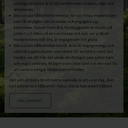
ständigt bli bättre är vi ISO-certifierade i kvalitet, miljö och
arbetsmiljö.
Den sociala hållbarheten innebär för oss friska medarbetare
som får möjlighet att utvecklas och engagera sig i
koncernen. Genom friskvård, förebyggande av skador på
jobbet och fokus på en sund kropp och själ, ser vi till att
medarbetarna mår bra, är engagerade och glada.
Den sociala hållbarheten består även av engagemang i och
stöd till organisationer som verkar för en bättre värld. Det
handlar om allt från det lokala idrottslaget som sätter barn
och unga i centrum, till laget som cyklar land och rike runt för
att samla in pengar till Barncancerfonden.
Vårt sätt att bidra till ett bättre samhälle är att varje dag, året
runt arbeta med hållbarhet i fokus. Det är helt enkelt hållbart.
HÅLLBARHET