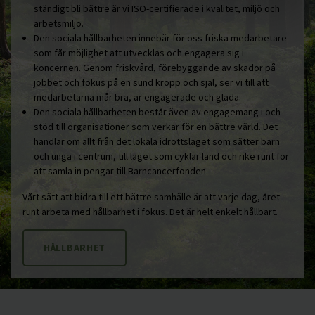
ständigt bli bättre är vi ISO-certifierade i kvalitet, miljö och
arbetsmiljö.
Den sociala hållbarheten innebär för oss friska medarbetare
som får möjlighet att utvecklas och engagera sig i
koncernen. Genom friskvård, förebyggande av skador på
jobbet och fokus på en sund kropp och själ, ser vi till att
medarbetarna mår bra, är engagerade och glada.
Den sociala hållbarheten består även av engagemang i och
stöd till organisationer som verkar för en bättre värld. Det
handlar om allt från det lokala idrottslaget som sätter barn
och unga i centrum, till laget som cyklar land och rike runt för
att samla in pengar till Barncancerfonden.
Vårt sätt att bidra till ett bättre samhälle är att varje dag, året
runt arbeta med hållbarhet i fokus. Det är helt enkelt hållbart.
HÅLLBARHET