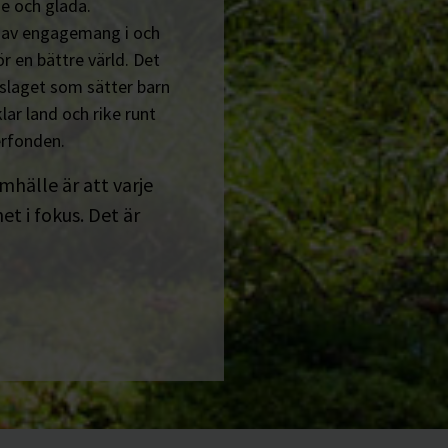
e och glada.
n av engagemang i och
r en bättre värld. Det
tslaget som sätter barn
lar land och rike runt
erfonden.
amhälle är att varje
t i fokus. Det är