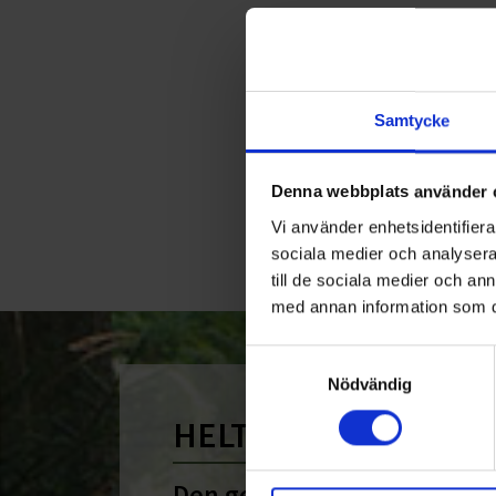
Samtycke
Denna webbplats använder 
Vi använder enhetsidentifierar
sociala medier och analysera 
till de sociala medier och a
med annan information som du 
Samtyckesval
Nödvändig
HELT ENKELT HÅLLB
Den gemensamma nämnare