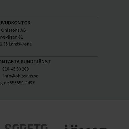
UVUDKONTOR
Ohlssons AB
rvsvägen 91
1 35 Landskrona
ONTAKTA KUNDTJÄNST
010-45 00 200
info@ohlssons.se
g.nr:
556559-3497