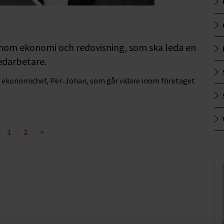
inom ekonomi och redovisning, som ska leda en
edarbetare.
e ekonomichef, Per-Johan, som går vidare inom företaget
1
2
>