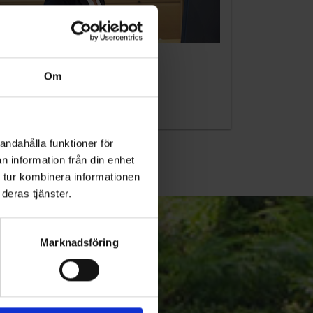
KUNDTJÄNST
Om
010-45 00 200​
info@ohlssons.se
andahålla funktioner för
n information från din enhet
 tur kombinera informationen
deras tjänster.
Marknadsföring