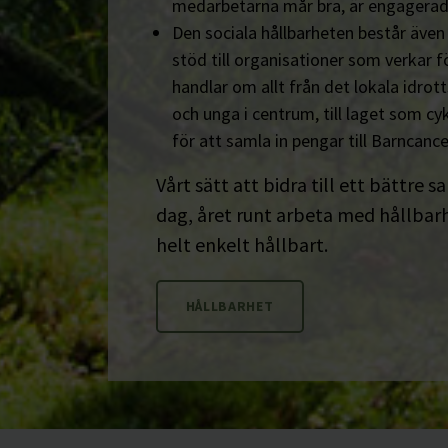
medarbetarna mår bra, är engagerad
Den sociala hållbarheten består äve
stöd till organisationer som verkar fö
handlar om allt från det lokala idrot
och unga i centrum, till laget som cyk
för att samla in pengar till Barncanc
Vårt sätt att bidra till ett bättre s
dag, året runt arbeta med hållbarhe
helt enkelt hållbart.
HÅLLBARHET