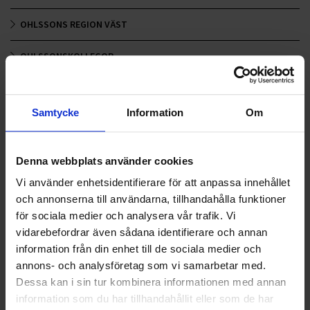
OHLSSONS REGION VÄST
OHLSSONSKOLLEGOR
RENHÅLLNING
Samtycke
Information
Om
SAMARBETEN
SOCIALT ANSVAR
Denna webbplats använder cookies
VELLINGE
Vi använder enhetsidentifierare för att anpassa innehållet
och annonserna till användarna, tillhandahålla funktioner
för sociala medier och analysera vår trafik. Vi
vidarebefordrar även sådana identifierare och annan
information från din enhet till de sociala medier och
annons- och analysföretag som vi samarbetar med.
Dessa kan i sin tur kombinera informationen med annan
information som du har tillhandahållit eller som de har