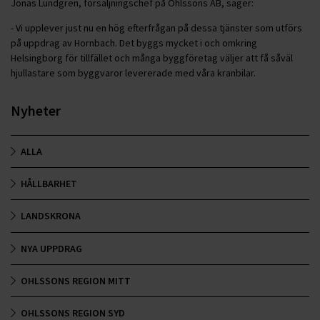
Jonas Lundgren, försäljningschef på Ohlssons AB, säger:
- Vi upplever just nu en hög efterfrågan på dessa tjänster som utförs
på uppdrag av Hornbach. Det byggs mycket i och omkring
Helsingborg för tillfället och många byggföretag väljer att få såväl
hjullastare som byggvaror levererade med våra kranbilar.
Nyheter
ALLA
HÅLLBARHET
LANDSKRONA
NYA UPPDRAG
OHLSSONS REGION MITT
OHLSSONS REGION SYD