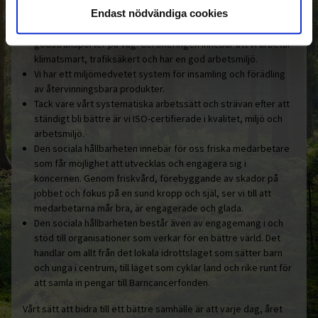
Här är några konkreta exempel:
Endast nödvändiga cookies
Ohlssons är hållbarhetscertifierade enligt Fair Transport i
godstransporter på väg. Certifieringen innebär att vi arbetar
klimatsmart, trafiksäkert och har en god arbetsmiljö.
Vi har ett miljömedvetet system för insamling och förädling
av återvinningsbara produkter.
Tack vare vårt systematiska arbetssätt och strävan efter att
ständigt bli bättre är vi ISO-certifierade i kvalitet, miljö och
arbetsmiljö.
Den sociala hållbarheten innebär för oss friska medarbetare
som får möjlighet att utvecklas och engagera sig i
koncernen. Genom friskvård, förebyggande av skador på
jobbet och fokus på en sund kropp och själ, ser vi till att
medarbetarna mår bra, är engagerade och glada.
Den sociala hållbarheten består även av engagemang i och
stöd till organisationer som verkar för en bättre värld. Det
handlar om allt från det lokala idrottslaget som sätter barn
och unga i centrum, till laget som cyklar land och rike runt för
att samla in pengar till Barncancerfonden.
Vårt sätt att bidra till ett bättre samhälle är att varje dag, året