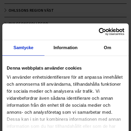
OHLSSONS REGION VÄST
OHLSSONSKOLLEGOR
RENHÅLLNING
Samtycke
Information
Om
SAMARBETEN
SOCIALT ANSVAR
Denna webbplats använder cookies
VELLINGE
Vi använder enhetsidentifierare för att anpassa innehållet
och annonserna till användarna, tillhandahålla funktioner
för sociala medier och analysera vår trafik. Vi
vidarebefordrar även sådana identifierare och annan
information från din enhet till de sociala medier och
annons- och analysföretag som vi samarbetar med.
Dessa kan i sin tur kombinera informationen med annan
information som du har tillhandahållit eller som de har