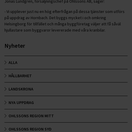
Jonas Lundgren, försäljningschef på Ohlssons AB, säger:
- Vi upplever just nu en hög efterfrågan på dessa tjänster som utförs
på uppdrag av Hornbach. Det byggs mycket i och omkring
Helsingborg för tillfället och många byggföretag väljer att få såväl
hjullastare som byggvaror levererade med våra kranbilar.
Nyheter
ALLA
HÅLLBARHET
LANDSKRONA
NYA UPPDRAG
OHLSSONS REGION MITT
OHLSSONS REGION SYD