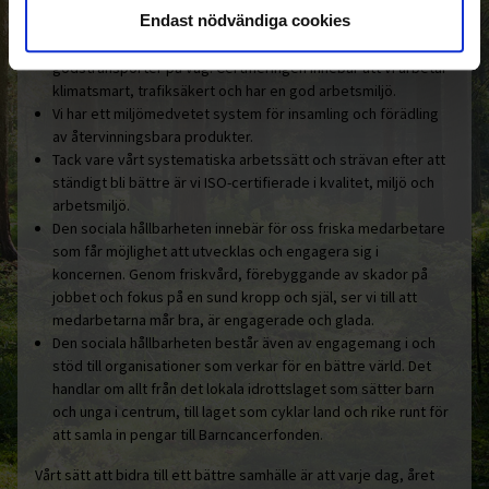
Här är några konkreta exempel:
Endast nödvändiga cookies
Ohlssons är hållbarhetscertifierade enligt Fair Transport i
godstransporter på väg. Certifieringen innebär att vi arbetar
klimatsmart, trafiksäkert och har en god arbetsmiljö.
Vi har ett miljömedvetet system för insamling och förädling
av återvinningsbara produkter.
Tack vare vårt systematiska arbetssätt och strävan efter att
ständigt bli bättre är vi ISO-certifierade i kvalitet, miljö och
arbetsmiljö.
Den sociala hållbarheten innebär för oss friska medarbetare
som får möjlighet att utvecklas och engagera sig i
koncernen. Genom friskvård, förebyggande av skador på
jobbet och fokus på en sund kropp och själ, ser vi till att
medarbetarna mår bra, är engagerade och glada.
Den sociala hållbarheten består även av engagemang i och
stöd till organisationer som verkar för en bättre värld. Det
handlar om allt från det lokala idrottslaget som sätter barn
och unga i centrum, till laget som cyklar land och rike runt för
att samla in pengar till Barncancerfonden.
Vårt sätt att bidra till ett bättre samhälle är att varje dag, året