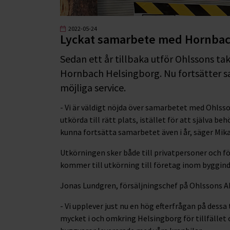
2022-05-24
Lyckat samarbete med Hornbach
Sedan ett år tillbaka utför Ohlssons ta
Hornbach Helsingborg. Nu fortsätter s
möjliga service.
- Vi är väldigt nöjda över samarbetet med Ohlss
utkörda till rätt plats, istället för att själva be
kunna fortsätta samarbetet även i år, säger Mi
Utkörningen sker både till privatpersoner och fö
kommer till utkörning till företag inom byggind
Jonas Lundgren, försäljningschef på Ohlssons A
- Vi upplever just nu en hög efterfrågan på dess
mycket i och omkring Helsingborg för tillfället