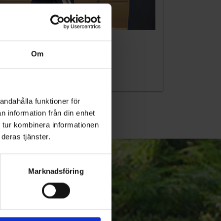
KUNDTJÄNST
Om
010-45 00 200​
info@ohlssons.se
andahålla funktioner för
n information från din enhet
 tur kombinera informationen
deras tjänster.
Marknadsföring