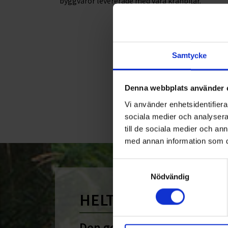
byggvaror levererade med våra kranbilar.
Samtycke
Denna webbplats använder 
Vi använder enhetsidentifierar
sociala medier och analysera 
till de sociala medier och a
med annan information som du 
Samtyckesval
Nödvändig
HELT ENKELT HÅLLB
Den gemensamma nämnare