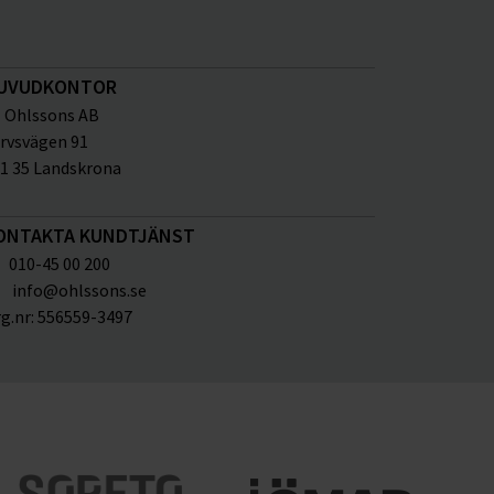
UVUDKONTOR
Ohlssons AB
rvsvägen 91
1 35 Landskrona
ONTAKTA KUNDTJÄNST
010-45 00 200
info@ohlssons.se
g.nr:
556559-3497