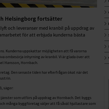
 Helsingborg fortsätter
klyft och leveranser med kranbil på uppdrag av
amarbetet för att erbjuda kunderna bästa
ons. Kunderna uppskattar möjligheten att få varorna
höva ombesörja inhyrning av kranbil. Vi är glada över att
kael Hansson, Hornbach.
retag. Den senaste tiden har efterfrågan ökat när det
ustrin.
B, säger:
a tjänster som utförs på uppdrag av Hornbach. Det byggs
 och många byggföretag väljer att få såväl hjullastare som