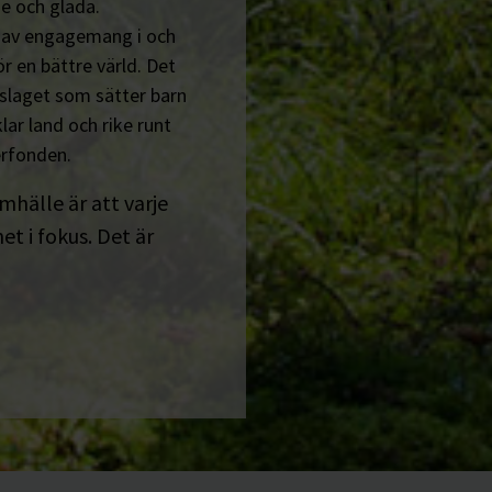
e och glada.
n av engagemang i och
r en bättre värld. Det
tslaget som sätter barn
lar land och rike runt
erfonden.
amhälle är att varje
t i fokus. Det är