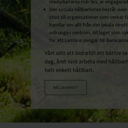
medarbetarna mår bra, är engagerad
Den sociala hållbarheten består äve
stöd till organisationer som verkar fö
handlar om allt från det lokala idrot
och unga i centrum, till laget som cyk
för att samla in pengar till Barncanc
Vårt sätt att bidra till ett bättre s
dag, året runt arbeta med hållbarhe
helt enkelt hållbart.
HÅLLBARHET