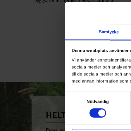
byggvaror levererade med våra kranbilar.
Samtycke
Denna webbplats använder 
Vi använder enhetsidentifierar
sociala medier och analysera 
till de sociala medier och a
med annan information som du 
Samtyckesval
Nödvändig
HELT ENKELT HÅLLB
Den gemensamma nämnare