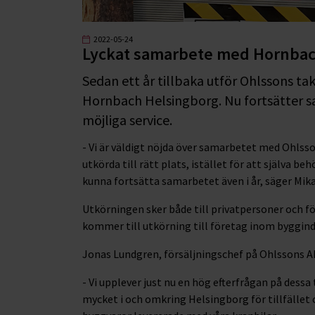
2022-05-24
Lyckat samarbete med Hornbach
Sedan ett år tillbaka utför Ohlssons ta
Hornbach Helsingborg. Nu fortsätter s
möjliga service.
- Vi är väldigt nöjda över samarbetet med Ohlss
utkörda till rätt plats, istället för att själva be
kunna fortsätta samarbetet även i år, säger Mi
Utkörningen sker både till privatpersoner och fö
kommer till utkörning till företag inom byggind
Jonas Lundgren, försäljningschef på Ohlssons A
- Vi upplever just nu en hög efterfrågan på dess
mycket i och omkring Helsingborg för tillfället