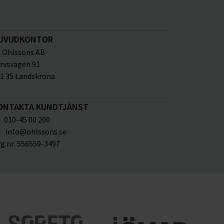
UVUDKONTOR
Ohlssons AB
rvsvägen 91
1 35 Landskrona
ONTAKTA KUNDTJÄNST
010-45 00 200
info@ohlssons.se
g.nr:
556559-3497