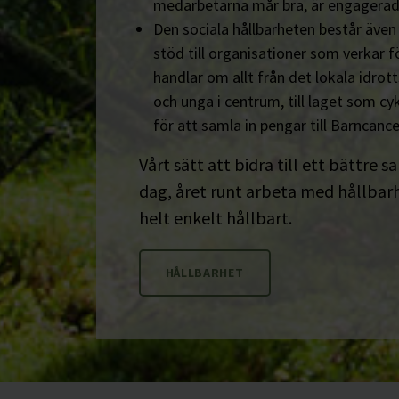
medarbetarna mår bra, är engagerad
Den sociala hållbarheten består äve
stöd till organisationer som verkar fö
handlar om allt från det lokala idrot
och unga i centrum, till laget som cyk
för att samla in pengar till Barncanc
Vårt sätt att bidra till ett bättre s
dag, året runt arbeta med hållbarhe
helt enkelt hållbart.
HÅLLBARHET