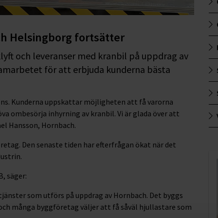
 Helsingborg fortsätter
klyft och leveranser med kranbil på uppdrag av
amarbetet för att erbjuda kunderna bästa
ons. Kunderna uppskattar möjligheten att få varorna
höva ombesörja inhyrning av kranbil. Vi är glada över att
kael Hansson, Hornbach.
retag. Den senaste tiden har efterfrågan ökat när det
ustrin.
B, säger:
a tjänster som utförs på uppdrag av Hornbach. Det byggs
 och många byggföretag väljer att få såväl hjullastare som