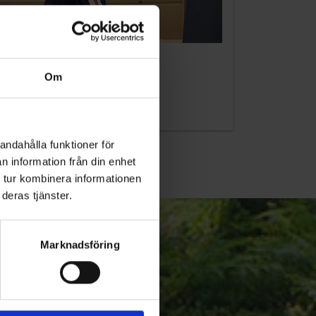
KUNDTJÄNST
Om
010-45 00 200​
info@ohlssons.se
andahålla funktioner för
n information från din enhet
 tur kombinera informationen
deras tjänster.
Marknadsföring