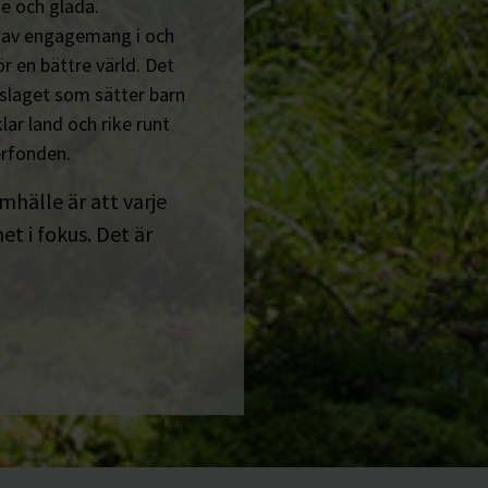
e och glada.
n av engagemang i och
r en bättre värld. Det
tslaget som sätter barn
lar land och rike runt
erfonden.
amhälle är att varje
t i fokus. Det är