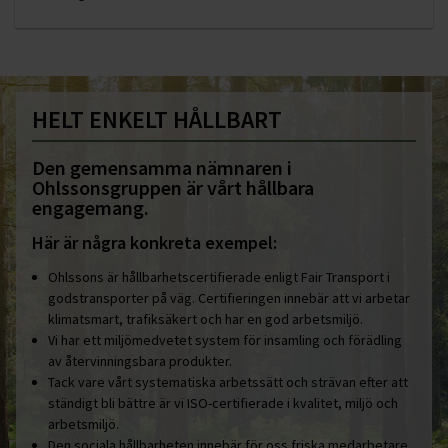
HELT ENKELT HÅLLBART
Den gemensamma nämnaren i
Ohlssonsgruppen är vårt hållbara
engagemang.
Här är några konkreta exempel:
Ohlssons är hållbarhetscertifierade enligt Fair Transport i
godstransporter på väg. Certifieringen innebär att vi arbetar
klimatsmart, trafiksäkert och har en god arbetsmiljö.
Vi har ett miljömedvetet system för insamling och förädling
av återvinningsbara produkter.
Tack vare vårt systematiska arbetssätt och strävan efter att
ständigt bli bättre är vi ISO-certifierade i kvalitet, miljö och
arbetsmiljö.
Den sociala hållbarheten innebär för oss friska medarbetare