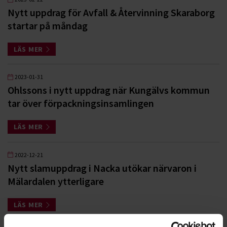
Nytt uppdrag för Avfall & Återvinning Skaraborg
startar på måndag
LÄS MER
2023-01-31
Ohlssons i nytt uppdrag när Kungälvs kommun
tar över förpackningsinsamlingen
LÄS MER
2022-12-21
Nytt slamuppdrag i Nacka utökar närvaron i
Mälardalen ytterligare
LÄS MER