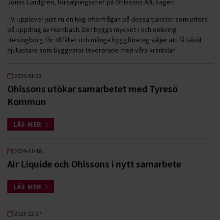
Jonas Lundgren, försäljningschef på Ohlssons AB, säger:
- Vi upplever just nu en hög efterfrågan på dessa tjänster som utförs
på uppdrag av Hornbach. Det byggs mycket i och omkring
Helsingborg för tillfället och många byggföretag väljer att få såväl
hjullastare som byggvaror levererade med våra kranbilar.
2025-01-23
Ohlssons utökar samarbetet med Tyresö
Kommun
LÄS MER
2024-11-18
Air Liquide och Ohlssons i nytt samarbete
LÄS MER
2023-12-27