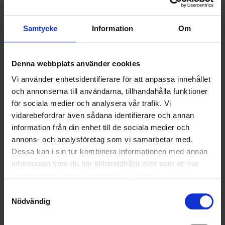
2022-08-22
Ohlssons tecknar ramavtal med Tyresö Kommun
Samtycke
Information
Om
LÄS MER
Denna webbplats använder cookies
2022-08-10
Vi använder enhetsidentifierare för att anpassa innehållet
Ohlssons bryter ny mark i Skaraborg - vinner
och annonserna till användarna, tillhandahålla funktioner
renhållningsuppdrag i sex kommuner
för sociala medier och analysera vår trafik. Vi
vidarebefordrar även sådana identifierare och annan
LÄS MER
information från din enhet till de sociala medier och
annons- och analysföretag som vi samarbetar med.
Dessa kan i sin tur kombinera informationen med annan
<
1
2
3
4
5
>
information som du har tillhandahållit eller som de har
samlat in när du har använt deras tjänster.
Samtyckesval
Nyheter
Nödvändig
ALLA