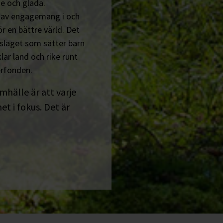
e och glada.
n av engagemang i och
r en bättre värld. Det
tslaget som sätter barn
lar land och rike runt
erfonden.
amhälle är att varje
t i fokus. Det är