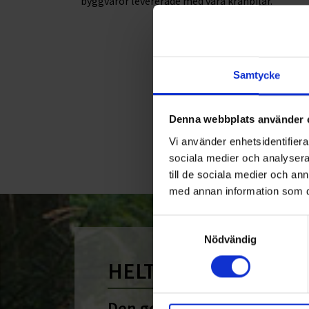
byggvaror levererade med våra kranbilar.
<
Samtycke
Denna webbplats använder 
Vi använder enhetsidentifierar
sociala medier och analysera 
till de sociala medier och a
med annan information som du 
Samtyckesval
Nödvändig
HELT ENKELT HÅLLB
Den gemensamma nämnare