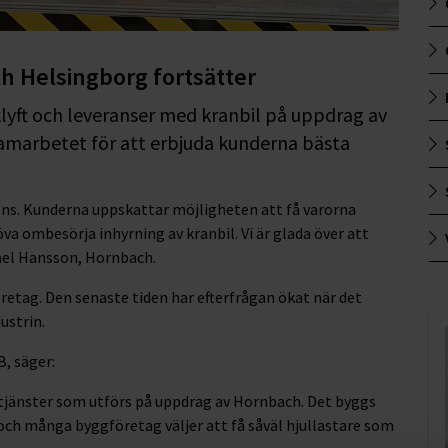
 Helsingborg fortsätter
klyft och leveranser med kranbil på uppdrag av
amarbetet för att erbjuda kunderna bästa
ons. Kunderna uppskattar möjligheten att få varorna
höva ombesörja inhyrning av kranbil. Vi är glada över att
kael Hansson, Hornbach.
retag. Den senaste tiden har efterfrågan ökat när det
ustrin.
B, säger:
a tjänster som utförs på uppdrag av Hornbach. Det byggs
 och många byggföretag väljer att få såväl hjullastare som