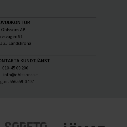
UVUDKONTOR
Ohlssons AB
rvsvägen 91
1 35 Landskrona
ONTAKTA KUNDTJÄNST
010-45 00 200
info@ohlssons.se
g.nr:
556559-3497