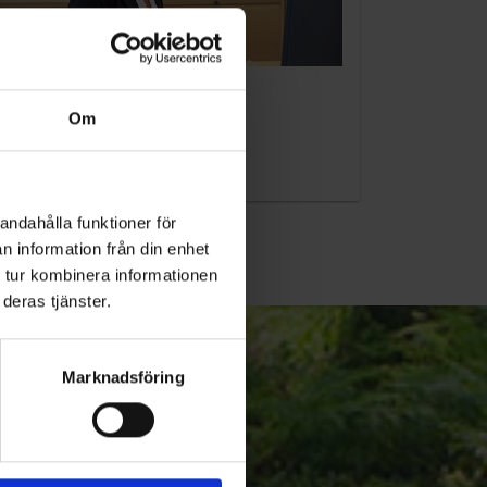
KUNDTJÄNST
Om
010-45 00 200​
info@ohlssons.se
andahålla funktioner för
n information från din enhet
 tur kombinera informationen
deras tjänster.
Marknadsföring