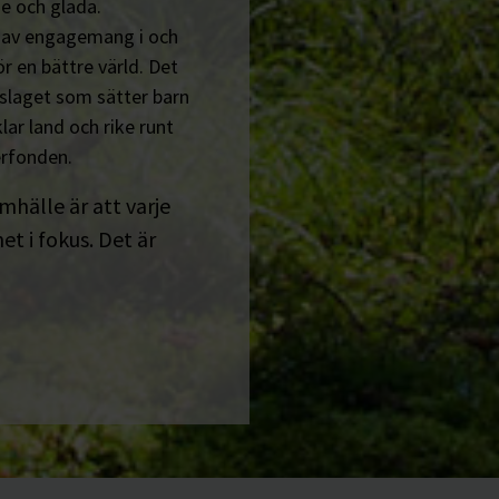
e och glada.
n av engagemang i och
r en bättre värld. Det
tslaget som sätter barn
lar land och rike runt
erfonden.
amhälle är att varje
t i fokus. Det är