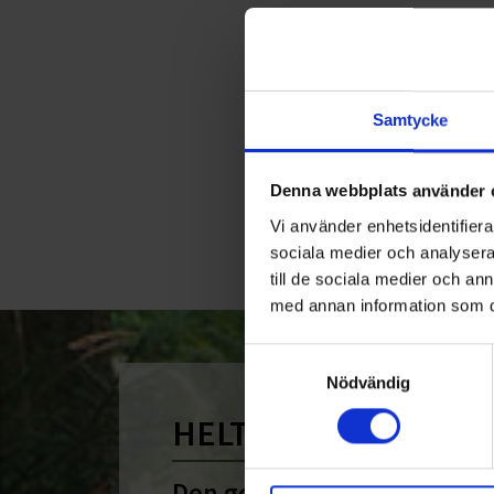
<
Samtycke
Denna webbplats använder 
Vi använder enhetsidentifierar
sociala medier och analysera 
till de sociala medier och a
med annan information som du 
Samtyckesval
Nödvändig
HELT ENKELT HÅLLB
Den gemensamma nämnare