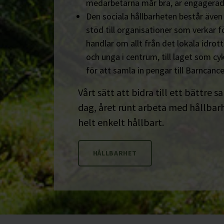
medarbetarna mår bra, är engagerad
Den sociala hållbarheten består äve
stöd till organisationer som verkar fö
handlar om allt från det lokala idrot
och unga i centrum, till laget som cyk
för att samla in pengar till Barncanc
Vårt sätt att bidra till ett bättre s
dag, året runt arbeta med hållbarhe
helt enkelt hållbart.
HÅLLBARHET