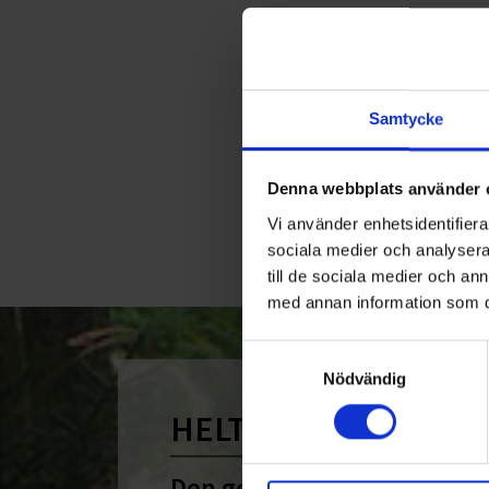
<
Samtycke
Denna webbplats använder 
Vi använder enhetsidentifierar
sociala medier och analysera 
till de sociala medier och a
med annan information som du 
Samtyckesval
Nödvändig
HELT ENKELT HÅLLB
Den gemensamma nämnare