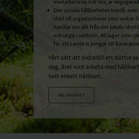
medarbetarna mår bra, är engagerad
Den sociala hållbarheten består äve
stöd till organisationer som verkar fö
handlar om allt från det lokala idrot
och unga i centrum, till laget som cyk
för att samla in pengar till Barncanc
Vårt sätt att bidra till ett bättre s
dag, året runt arbeta med hållbarhe
helt enkelt hållbart.
HÅLLBARHET