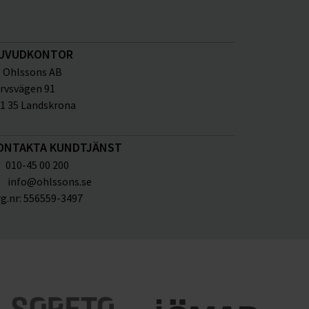
UVUDKONTOR
Ohlssons AB
rvsvägen 91
1 35 Landskrona
ONTAKTA KUNDTJÄNST
010-45 00 200
info@ohlssons.se
g.nr:
556559-3497