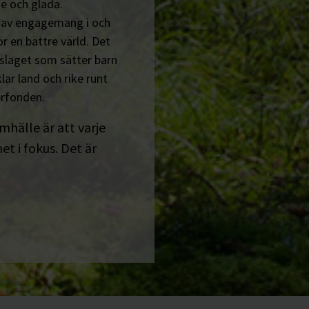
e och glada.
n av engagemang i och
r en bättre värld. Det
tslaget som sätter barn
lar land och rike runt
erfonden.
amhälle är att varje
t i fokus. Det är