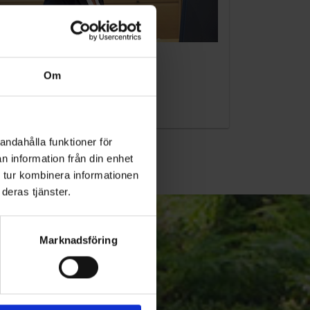
KUNDTJÄNST
Om
010-45 00 200​
info@ohlssons.se
andahålla funktioner för
n information från din enhet
 tur kombinera informationen
deras tjänster.
Marknadsföring