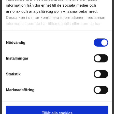
information från din enhet till de sociala medier och
HÅLLBARHET
annons- och analysföretag som vi samarbetar med.
Dessa kan i sin tur kombinera informationen med annan
LANDSKRONA
information som du har tillhandahållit eller som de har
samlat in när du har använt deras tjänster.
NYA UPPDRAG
Samtyckesval
OHLSSONS REGION MITT
Nödvändig
OHLSSONS REGION SYD
Inställningar
OHLSSONS REGION VÄST
Statistik
OHLSSONSKOLLEGOR
RENHÅLLNING
Marknadsföring
SAMARBETEN
SOCIALT ANSVAR
Tillåt alla cookies