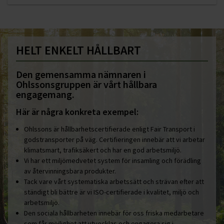
HELT ENKELT HÅLLBART
Den gemensamma nämnaren i
Ohlssonsgruppen är vårt hållbara
engagemang.
Här är några konkreta exempel:
Ohlssons är hållbarhetscertifierade enligt Fair Transport i
godstransporter på väg. Certifieringen innebär att vi arbetar
klimatsmart, trafiksäkert och har en god arbetsmiljö.
Vi har ett miljömedvetet system för insamling och förädling
av återvinningsbara produkter.
Tack vare vårt systematiska arbetssätt och strävan efter att
ständigt bli bättre är vi ISO-certifierade i kvalitet, miljö och
arbetsmiljö.
Den sociala hållbarheten innebär för oss friska medarbetare
som får möjlighet att utvecklas och engagera sig i