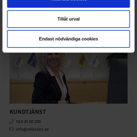
VELLINGE
Tillåt urval
Endast nödvändiga cookies
KUNDTJÄNST
010-45 00 200​
info@ohlssons.se