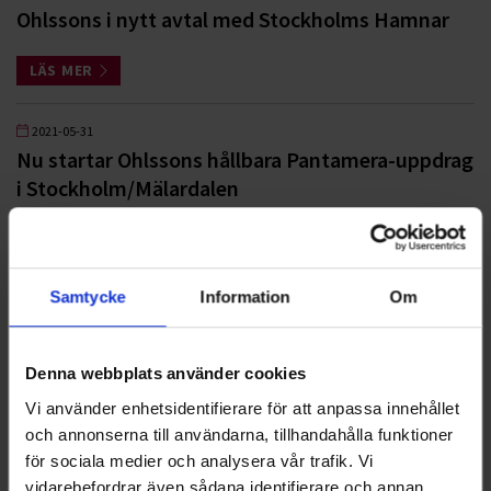
Ohlssons i nytt avtal med Stockholms Hamnar
LÄS MER
2021-05-31
Nu startar Ohlssons hållbara Pantamera-uppdrag
i Stockholm/Mälardalen
LÄS MER
Samtycke
Information
Om
<
1
2
3
>
Denna webbplats använder cookies
Nyheter
Vi använder enhetsidentifierare för att anpassa innehållet
och annonserna till användarna, tillhandahålla funktioner
för sociala medier och analysera vår trafik. Vi
ALLA
vidarebefordrar även sådana identifierare och annan