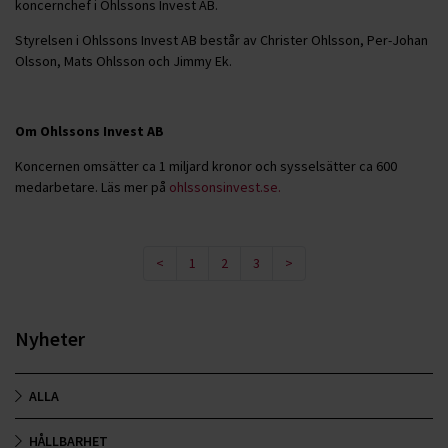
koncernchef i Ohlssons Invest AB.
Styrelsen i Ohlssons Invest AB består av Christer Ohlsson, Per-Johan
Olsson, Mats Ohlsson och Jimmy Ek.
Om Ohlssons Invest AB
Koncernen omsätter ca 1 miljard kronor och sysselsätter ca 600
medarbetare. Läs mer på
ohlssonsinvest.se.
<
1
2
3
>
Nyheter
ALLA
HÅLLBARHET