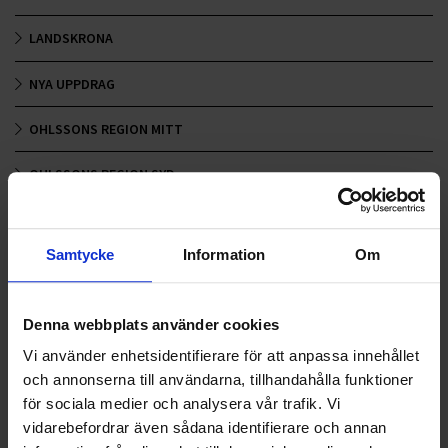
LANDSKRONA
NYA UPPDRAG
OHLSSONS REGION MITT
OHLSSONS REGION SYD
OHLSSONS REGION VÄST
Samtycke
Information
Om
OHLSSONSKOLLEGOR
RENHÅLLNING
Denna webbplats använder cookies
SAMARBETEN
Vi använder enhetsidentifierare för att anpassa innehållet
och annonserna till användarna, tillhandahålla funktioner
SOCIALT ANSVAR
för sociala medier och analysera vår trafik. Vi
vidarebefordrar även sådana identifierare och annan
VELLINGE