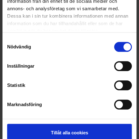
information från din enhet till de sociala medier och
annons- och analysföretag som vi samarbetar med.
Dessa kan i sin tur kombinera informationen med annan
information som du har tillhandahållit eller som de har
samlat in när du har använt deras tjänster.
Samtyckesval
Nödvändig
Inställningar
Statistik
KUNDTJÄNST
Marknadsföring
010-45 00 200​
info@ohlssons.se
Tillåt alla cookies