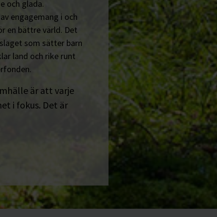
e och glada.
n av engagemang i och
r en bättre värld. Det
tslaget som sätter barn
lar land och rike runt
erfonden.
amhälle är att varje
t i fokus. Det är