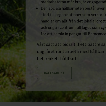
medarbetarna mår bra, är engagerad
Den sociala hållbarheten består äve
stöd till organisationer som verkar fö
handlar om allt från det lokala idrot
och unga i centrum, till laget som cyk
för att samla in pengar till Barncanc
Vårt sätt att bidra till ett bättre s
dag, året runt arbeta med hållbarhe
helt enkelt hållbart.
HÅLLBARHET