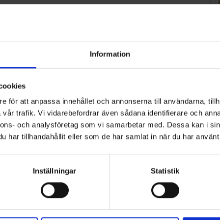
selsätter ca 600 medarbetare. Läs mer
Information
cookies
2
3
4
5
>
e för att anpassa innehållet och annonserna till användarna, tillh
vår trafik. Vi vidarebefordrar även sådana identifierare och anna
nnons- och analysföretag som vi samarbetar med. Dessa kan i sin
har tillhandahållit eller som de har samlat in när du har använt 
Inställningar
Statistik
ART