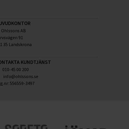
UVUDKONTOR
Ohlssons AB
rvsvägen 91
1 35 Landskrona
ONTAKTA KUNDTJÄNST
010-45 00 200
info@ohlssons.se
g.nr:
556559-3497