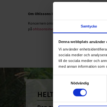
Om Ohlssons Invest AB
Koncernen omsätter ca 1 miljard kronor och sys
Samtycke
på
ohlssonsinvest.se.
Denna webbplats använder 
<
1
Vi använder enhetsidentifierar
sociala medier och analysera 
till de sociala medier och a
med annan information som du 
Samtyckesval
Nödvändig
HELT ENKELT HÅLLB