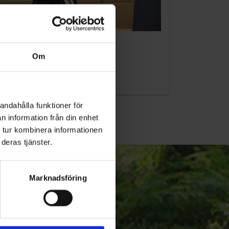
KUNDTJÄNST
Om
010-45 00 200​
info@ohlssons.se
andahålla funktioner för
n information från din enhet
 tur kombinera informationen
deras tjänster.
Marknadsföring